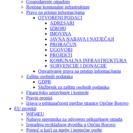
Gospodarenje otpadom
Registar komunalne infrastrukture
Pravo na pristup informacijama
OTVORENI PODACI
ADRESARI
IZBORI
IMOVINA
JAVNA NABAVA I NATJEČAJI
PRORAČUN
UGOVORI
PROJEKTI
KOMUNALNA INFRASTRUKTURA
SUBVENCIJE I DONACIJE
Ostvarivanje prava na pristup informacijama
Zaštita osobnih podataka
GDPR
Službenik za zaštitu osobnih podataka
Financijsko upravljanje i kontrole
Pravni propisi
Izjava o pristupačnosti mrežne stranice Općine Borovo
EU projekti
WiFi4EU
Nabava spremnika za odvojeno prikupljanje otpada
Izgradnja reciklažnog dvorišta u Općini Borovo
Pomoć u kući za starije i nemoćne osobe