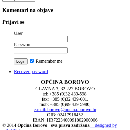
vesti
Komentari na objave
Prijavi se
User
Password
Remember me
Recover password
OPĆINA BOROVO
GLAVNA 3, 32 227 BOROVO
tel: +385 (0)32 439-598,
fax: +385 (0)32 439-601,
mob: +385 (0)99 439-5980,
e-mail: borovo@opcina-borovo.hr
OIB: 02417916452
IBAN: HR7223400091802900006
© 2014
Općina Borovo - sva prava zadržana
-- designed by