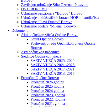
Borovo
Zavičajno udruženje Srba Ozrena i Posavine
DVD BOROVO
Udruženje penzionera “Borovo” Borovo
Udruženje antifašističkih boraca NOR-a i antifašista
Udruženje “Plavi Dunav” Borovo
Udruženje pčelara “Milena” Borovo
Dokumenti
Akti općinskog vijeća Općine Borovo
Statut Općine Borovo
Poslovnik o radu Općinskog vijeća Općine
Borovo
Akti općinskog načelnika
Sjednice Općinskog vijeća
SAZIV VIJEĆA 2025.-2029.
SAZIV VIJEĆA 2021.-2025.
SAZIV VIJEĆA 2017.-2021.
SAZIV VIJEĆA 2013.-2017.
Proračun Općine Borovo
Proračun 2026 godinu
Proračun 2025 godina
Proračun 2024 godina
Proračun 2023. godina
Proračun 2022. godina
Proračun 2021. godina