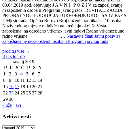
03.04.2019 god. objavljuje J A V N I P O Z I V za zapošljavanje
nezaposlenih osoba u Programu javnog rada- REVITALIZACIJA
PRIOBALNOG PODRUČJA I UREĐENJE OKOLIŠA IV FAZA
I. Mjesto rada: Općina Borovo Broj traženih radnika/ca: 10 osoba
Naziv radnog mjesta: radnik/ca na uređenju okoliša Vrsta
zaposlenja: na određeno vrijeme- javni radovi Radno vrijeme: puno
radno vrijeme …
Nastavite čitati
Javni poziv za
zapošljavanje nezaposlenih osoba u Programu javnog rada
pročitaj više
→
Back to Top
travanj 2019
P
U
S
Č
P
S
N
1
2
3
4
5
6
7
8
9
10
11
12
13
14
15
16
17
18
19
20
21
22
23
24
25
26
27
28
29
30
« ožu
svi »
Arhiva vesti
Arhiva