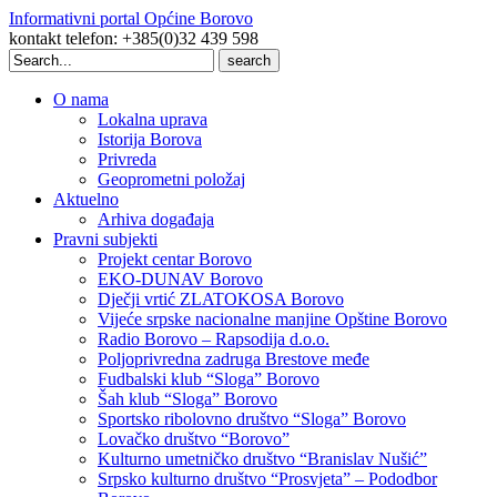
Informativni portal Općine Borovo
kontakt telefon: +385(0)32 439 598
Search
for:
O nama
Lokalna uprava
Istorija Borova
Privreda
Geoprometni položaj
Aktuelno
Arhiva događaja
Pravni subjekti
Projekt centar Borovo
EKO-DUNAV Borovo
Dječji vrtić ZLATOKOSA Borovo
Vijeće srpske nacionalne manjine Opštine Borovo
Radio Borovo – Rapsodija d.o.o.
Poljoprivredna zadruga Brestove međe
Fudbalski klub “Sloga” Borovo
Šah klub “Sloga” Borovo
Sportsko ribolovno društvo “Sloga” Borovo
Lovačko društvo “Borovo”
Kulturno umetničko društvo “Branislav Nušić”
Srpsko kulturno društvo “Prosvjeta” – Pododbor