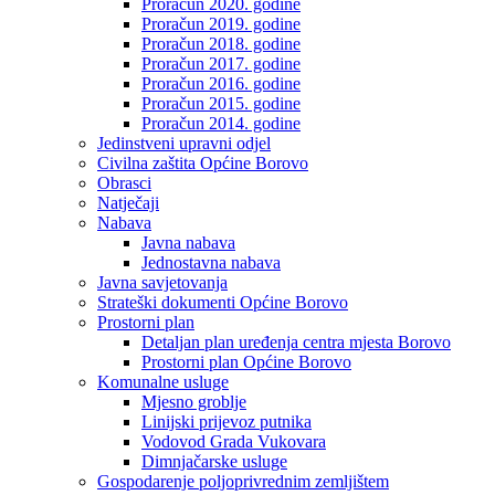
Proračun 2020. godine
Proračun 2019. godine
Proračun 2018. godine
Proračun 2017. godine
Proračun 2016. godine
Proračun 2015. godine
Proračun 2014. godine
Jedinstveni upravni odjel
Civilna zaštita Općine Borovo
Obrasci
Natječaji
Nabava
Javna nabava
Jednostavna nabava
Javna savjetovanja
Strateški dokumenti Općine Borovo
Prostorni plan
Detaljan plan uređenja centra mjesta Borovo
Prostorni plan Općine Borovo
Komunalne usluge
Mjesno groblje
Linijski prijevoz putnika
Vodovod Grada Vukovara
Dimnjačarske usluge
Gospodarenje poljoprivrednim zemljištem