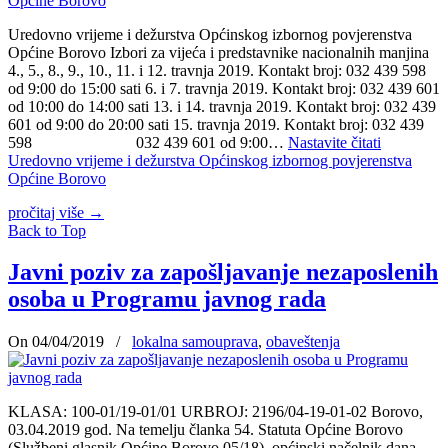
Uredovno vrijeme i dežurstva Općinskog izbornog povjerenstva
Općine Borovo Izbori za vijeća i predstavnike nacionalnih manjina
4., 5., 8., 9., 10., 11. i 12. travnja 2019. Kontakt broj: 032 439 598
od 9:00 do 15:00 sati 6. i 7. travnja 2019. Kontakt broj: 032 439 601
od 10:00 do 14:00 sati 13. i 14. travnja 2019. Kontakt broj: 032 439
601 od 9:00 do 20:00 sati 15. travnja 2019. Kontakt broj: 032 439
598 032 439 601 od 9:00…
Nastavite čitati
Uredovno vrijeme i dežurstva Općinskog izbornog povjerenstva
Općine Borovo
pročitaj više
→
Back to Top
Javni poziv za zapošljavanje nezaposlenih
osoba u Programu javnog rada
On 04/04/2019
/
lokalna samouprava
,
obaveštenja
KLASA: 100-01/19-01/01 URBROJ: 2196/04-19-01-02 Borovo,
03.04.2019 god. Na temelju članka 54. Statuta Općine Borovo
(Službeni glasnik Općine Borovo 05/18), općinski načelnik dana