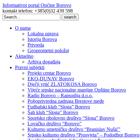
Informativni portal Općine Borovo
kontakt telefon: +385(0)32 439 598
Search
for:
O nama
Lokalna uprava
Istorija Borova
Privreda
Geoprometni položaj
Aktuelno
Arhiva događaja
Pravni subjekti
Projekt centar Borovo
EKO-DUNAV Borovo
Dječji vrtić ZLATOKOSA Borovo
Vijeće srpske nacionalne manjine Opštine Borovo
Radio Borovo – Rapsodija d.o.o.
Poljoprivredna zadruga Brestove međe
Fudbalski klub “Sloga” Borovo
Šah klub “Sloga” Borovo
Sportsko ribolovno društvo “Sloga” Borovo
Lovačko društvo “Borovo”
Kulturno umetničko društvo “Branislav Nušić”
Srpsko kulturno društvo “Prosvjeta” – Pododbor Borovo