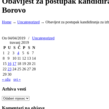
Obavijest za postupak kandidira
Borovo
Home
→
Uncategorized
→
Obavijest za postupak kandidiranja za iz
On 04/04/2019
/
Uncategorized
travanj 2019
P
U
S
Č
P
S
N
1
2
3
4
5
6
7
8
9
10
11
12
13
14
15
16
17
18
19
20
21
22
23
24
25
26
27
28
29
30
« ožu
svi »
Arhiva vesti
Arhiva
vesti
Komentari na objave