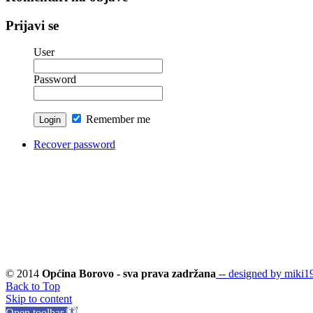
Prijavi se
User
Password
Remember me
Recover password
© 2014
Općina Borovo - sva prava zadržana
-- designed by miki19
Back to Top
Skip to content
Open toolbar