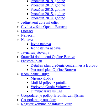
Proračun 2018. godine
Proračun 2017. godine
Proračun 2016. godine
Proračun 2015. godine
Proračun 2014. godine
Jedinstveni upravni odjel
Civilna zaštita Općine Borovo
Obrasci
Natječaji
Nabava
Javna nabava
Jednostavna nabava
Javna savjetovanja
Strateški dokumenti Općine Borovo
Prostorni plan
Detaljan plan uređenja centra mjesta Borovo
Prostorni plan Općine Borovo
Komunalne usluge
Mjesno groblje
Linijski prijevoz putnika
Vodovod Grada Vukovara
Dimnjačarske usluge
Gospodarenje poljoprivrednim zemljištem
Gospodarenje otpadom
Registar komunalne infrastrukture