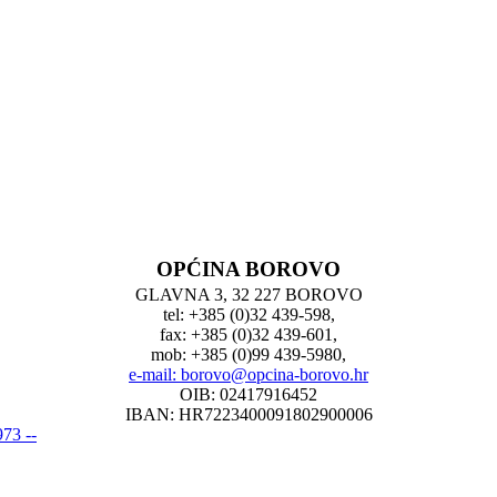
OPĆINA BOROVO
GLAVNA 3, 32 227 BOROVO
tel: +385 (0)32 439-598,
fax: +385 (0)32 439-601,
mob: +385 (0)99 439-5980,
e-mail: borovo@opcina-borovo.hr
OIB: 02417916452
IBAN: HR7223400091802900006
73 --