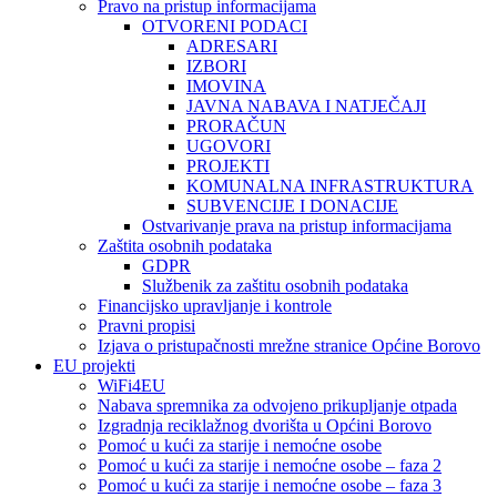
Pravo na pristup informacijama
OTVORENI PODACI
ADRESARI
IZBORI
IMOVINA
JAVNA NABAVA I NATJEČAJI
PRORAČUN
UGOVORI
PROJEKTI
KOMUNALNA INFRASTRUKTURA
SUBVENCIJE I DONACIJE
Ostvarivanje prava na pristup informacijama
Zaštita osobnih podataka
GDPR
Službenik za zaštitu osobnih podataka
Financijsko upravljanje i kontrole
Pravni propisi
Izjava o pristupačnosti mrežne stranice Općine Borovo
EU projekti
WiFi4EU
Nabava spremnika za odvojeno prikupljanje otpada
Izgradnja reciklažnog dvorišta u Općini Borovo
Pomoć u kući za starije i nemoćne osobe
Pomoć u kući za starije i nemoćne osobe – faza 2
Pomoć u kući za starije i nemoćne osobe – faza 3