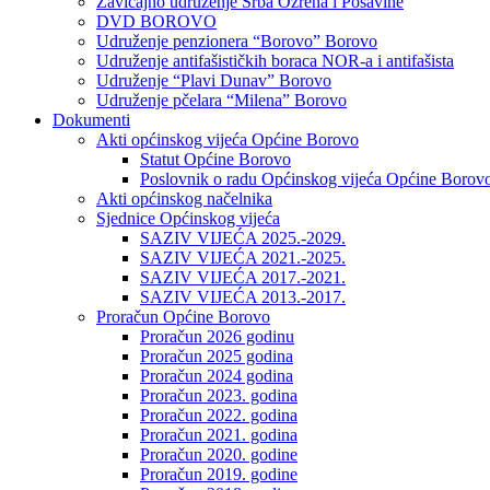
Zavičajno udruženje Srba Ozrena i Posavine
DVD BOROVO
Udruženje penzionera “Borovo” Borovo
Udruženje antifašističkih boraca NOR-a i antifašista
Udruženje “Plavi Dunav” Borovo
Udruženje pčelara “Milena” Borovo
Dokumenti
Akti općinskog vijeća Općine Borovo
Statut Općine Borovo
Poslovnik o radu Općinskog vijeća Općine Borov
Akti općinskog načelnika
Sjednice Općinskog vijeća
SAZIV VIJEĆA 2025.-2029.
SAZIV VIJEĆA 2021.-2025.
SAZIV VIJEĆA 2017.-2021.
SAZIV VIJEĆA 2013.-2017.
Proračun Općine Borovo
Proračun 2026 godinu
Proračun 2025 godina
Proračun 2024 godina
Proračun 2023. godina
Proračun 2022. godina
Proračun 2021. godina
Proračun 2020. godine
Proračun 2019. godine