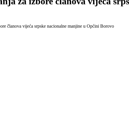
nja za izbore članova vijeća sr
bore članova vijeća srpske nacionalne manjine u Općini Borovo