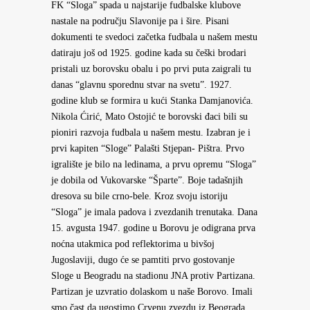
FK “Sloga” spada u najstarije fudbalske klubove
nastale na području Slavonije pa i šire. Pisani
dokumenti te svedoci začetka fudbala u našem mestu
datiraju još od 1925. godine kada su češki brodari
pristali uz borovsku obalu i po prvi puta zaigrali tu
danas “glavnu sporednu stvar na svetu”. 1927.
godine klub se formira u kući Stanka Damjanovića.
Nikola Ćirić, Mato Ostojić te borovski đaci bili su
pioniri razvoja fudbala u našem mestu. Izabran je i
prvi kapiten “Sloge” Palašti Stjepan- Pištra. Prvo
igralište je bilo na ledinama, a prvu opremu “Sloga”
je dobila od Vukovarske “Šparte”. Boje tadašnjih
dresova su bile crno-bele. Kroz svoju istoriju
“Sloga” je imala padova i zvezdanih trenutaka. Dana
15. avgusta 1947. godine u Borovu je odigrana prva
noćna utakmica pod reflektorima u bivšoj
Jugoslaviji, dugo će se pamtiti prvo gostovanje
Sloge u Beogradu na stadionu JNA protiv Partizana.
Partizan je uzvratio dolaskom u naše Borovo. Imali
smo čast da ugostimo Crvenu zvezdu iz Beograda