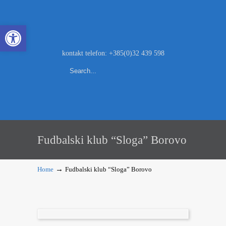
Open toolbar
kontakt telefon: +385(0)32 439 598
Fudbalski klub “Sloga” Borovo
→
Home
Fudbalski klub “Sloga” Borovo