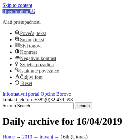
Skip to content
Open toolbar
Alati pristupačnosti
Povećaj tekst
Smanji tekst
Sivi tonovi
Kontrast
Negativni kontrast
Svijetla pozadina
Istaknute poveznice
Čitljivi font
Reset
Informativni portal Općine Borovo
kontakt telefon: +385(0)32 439 598
Search
Search
for:
Daily archive for 16/04/2019
Home
→
2019
→
travanj
→
16th (Utorak)