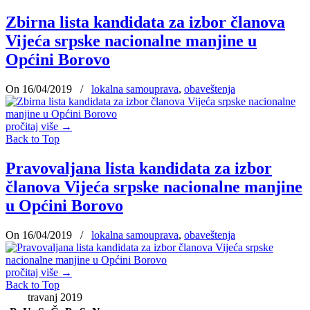
Zbirna lista kandidata za izbor članova
Vijeća srpske nacionalne manjine u
Općini Borovo
On 16/04/2019
/
lokalna samouprava
,
obaveštenja
pročitaj više
→
Back to Top
Pravovaljana lista kandidata za izbor
članova Vijeća srpske nacionalne manjine
u Općini Borovo
On 16/04/2019
/
lokalna samouprava
,
obaveštenja
pročitaj više
→
Back to Top
travanj 2019