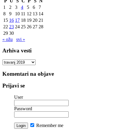
P
U
S
Č
P
S
N
1
2
3
4
5
6
7
8
9
10
11
12
13
14
15
16
17
18
19
20
21
22
23
24
25
26
27
28
29
30
« ožu
svi »
Arhiva vesti
Arhiva
vesti
Komentari na objave
Prijavi se
User
Password
Remember me