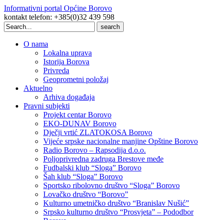
Informativni portal Općine Borovo
kontakt telefon: +385(0)32 439 598
Search
for:
O nama
Lokalna uprava
Istorija Borova
Privreda
Geoprometni položaj
Aktuelno
Arhiva događaja
Pravni subjekti
Projekt centar Borovo
EKO-DUNAV Borovo
Dječji vrtić ZLATOKOSA Borovo
Vijeće srpske nacionalne manjine Opštine Borovo
Radio Borovo – Rapsodija d.o.o.
Poljoprivredna zadruga Brestove međe
Fudbalski klub “Sloga” Borovo
Šah klub “Sloga” Borovo
Sportsko ribolovno društvo “Sloga” Borovo
Lovačko društvo “Borovo”
Kulturno umetničko društvo “Branislav Nušić”
Srpsko kulturno društvo “Prosvjeta” – Pododbor