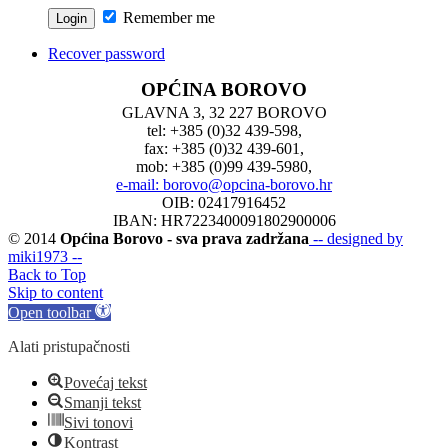
Remember me
Recover password
OPĆINA BOROVO
GLAVNA 3, 32 227 BOROVO
tel: +385 (0)32 439-598,
fax: +385 (0)32 439-601,
mob: +385 (0)99 439-5980,
e-mail: borovo@opcina-borovo.hr
OIB: 02417916452
IBAN: HR7223400091802900006
© 2014
Općina Borovo - sva prava zadržana
-- designed by
miki1973 --
Back to Top
Skip to content
Open toolbar
Alati pristupačnosti
Povećaj tekst
Smanji tekst
Sivi tonovi
Kontrast