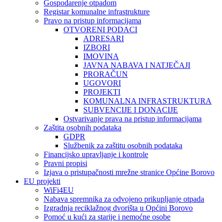
Gospodarenje otpadom
Registar komunalne infrastrukture
Pravo na pristup informacijama
OTVORENI PODACI
ADRESARI
IZBORI
IMOVINA
JAVNA NABAVA I NATJEČAJI
PRORAČUN
UGOVORI
PROJEKTI
KOMUNALNA INFRASTRUKTURA
SUBVENCIJE I DONACIJE
Ostvarivanje prava na pristup informacijama
Zaštita osobnih podataka
GDPR
Službenik za zaštitu osobnih podataka
Financijsko upravljanje i kontrole
Pravni propisi
Izjava o pristupačnosti mrežne stranice Općine Borovo
EU projekti
WiFi4EU
Nabava spremnika za odvojeno prikupljanje otpada
Izgradnja reciklažnog dvorišta u Općini Borovo
Pomoć u kući za starije i nemoćne osobe