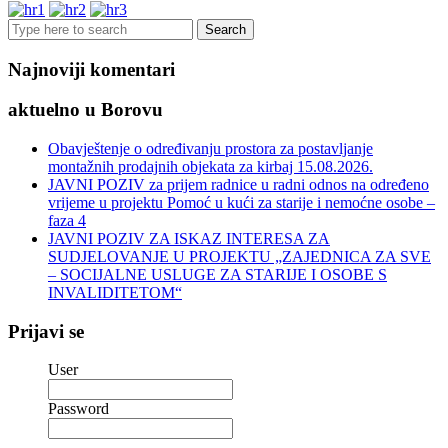
Search
for:
Najnoviji komentari
aktuelno u Borovu
Obavještenje o određivanju prostora za postavljanje
montažnih prodajnih objekata za kirbaj 15.08.2026.
JAVNI POZIV za prijem radnice u radni odnos na određeno
vrijeme u projektu Pomoć u kući za starije i nemoćne osobe –
faza 4
JAVNI POZIV ZA ISKAZ INTERESA ZA
SUDJELOVANJE U PROJEKTU „ZAJEDNICA ZA SVE
– SOCIJALNE USLUGE ZA STARIJE I OSOBE S
INVALIDITETOM“
Prijavi se
User
Password