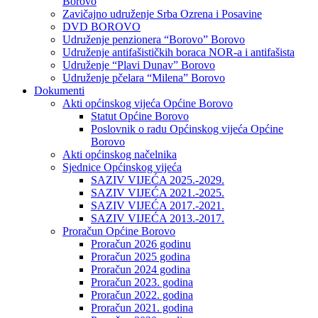
Borovo
Zavičajno udruženje Srba Ozrena i Posavine
DVD BOROVO
Udruženje penzionera “Borovo” Borovo
Udruženje antifašističkih boraca NOR-a i antifašista
Udruženje “Plavi Dunav” Borovo
Udruženje pčelara “Milena” Borovo
Dokumenti
Akti općinskog vijeća Općine Borovo
Statut Općine Borovo
Poslovnik o radu Općinskog vijeća Općine
Borovo
Akti općinskog načelnika
Sjednice Općinskog vijeća
SAZIV VIJEĆA 2025.-2029.
SAZIV VIJEĆA 2021.-2025.
SAZIV VIJEĆA 2017.-2021.
SAZIV VIJEĆA 2013.-2017.
Proračun Općine Borovo
Proračun 2026 godinu
Proračun 2025 godina
Proračun 2024 godina
Proračun 2023. godina
Proračun 2022. godina
Proračun 2021. godina