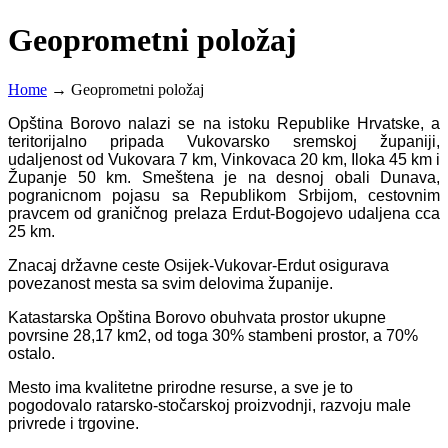
Geoprometni položaj
Home
→
Geoprometni položaj
O
pština Borovo nalazi se na istoku Republike Hrvatske, a
teritorijalno pripada Vukovarsko sremskoj županiji,
udaljenost od Vukovara 7 km, Vinkovaca 20 km, Iloka 45 km i
Županje 50 km. Smeštena je na desnoj obali Dunava,
pogranicnom pojasu sa Republikom Srbijom, cestovnim
pravcem od graničnog prelaza Erdut-Bogojevo udaljena cca
25 km.
Z
nacaj državne ceste Osijek-Vukovar-Erdut osigurava
povezanost mesta sa svim delovima županije.
K
atastarska Opština Borovo obuhvata prostor ukupne
povrsine 28,17 km2, od toga 30% stambeni prostor, a 70%
ostalo.
M
esto ima kvalitetne prirodne resurse, a sve je to
pogodovalo ratarsko-stočarskoj proizvodnji, razvoju male
privrede i trgovine.