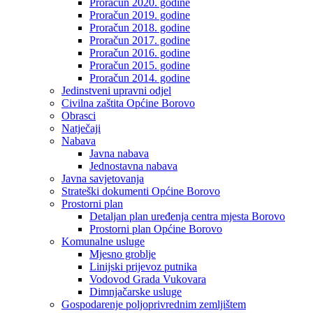
Proračun 2020. godine
Proračun 2019. godine
Proračun 2018. godine
Proračun 2017. godine
Proračun 2016. godine
Proračun 2015. godine
Proračun 2014. godine
Jedinstveni upravni odjel
Civilna zaštita Općine Borovo
Obrasci
Natječaji
Nabava
Javna nabava
Jednostavna nabava
Javna savjetovanja
Strateški dokumenti Općine Borovo
Prostorni plan
Detaljan plan uređenja centra mjesta Borovo
Prostorni plan Općine Borovo
Komunalne usluge
Mjesno groblje
Linijski prijevoz putnika
Vodovod Grada Vukovara
Dimnjačarske usluge
Gospodarenje poljoprivrednim zemljištem