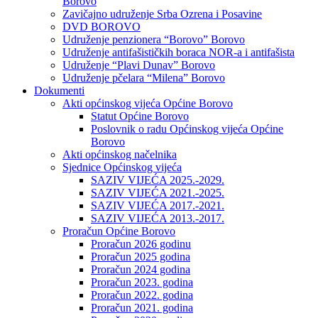
Borovo
Zavičajno udruženje Srba Ozrena i Posavine
DVD BOROVO
Udruženje penzionera “Borovo” Borovo
Udruženje antifašističkih boraca NOR-a i antifašista
Udruženje “Plavi Dunav” Borovo
Udruženje pčelara “Milena” Borovo
Dokumenti
Akti općinskog vijeća Općine Borovo
Statut Općine Borovo
Poslovnik o radu Općinskog vijeća Općine
Borovo
Akti općinskog načelnika
Sjednice Općinskog vijeća
SAZIV VIJEĆA 2025.-2029.
SAZIV VIJEĆA 2021.-2025.
SAZIV VIJEĆA 2017.-2021.
SAZIV VIJEĆA 2013.-2017.
Proračun Općine Borovo
Proračun 2026 godinu
Proračun 2025 godina
Proračun 2024 godina
Proračun 2023. godina
Proračun 2022. godina
Proračun 2021. godina