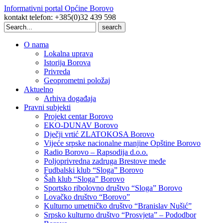
Informativni portal Općine Borovo
kontakt telefon: +385(0)32 439 598
Search
for:
O nama
Lokalna uprava
Istorija Borova
Privreda
Geoprometni položaj
Aktuelno
Arhiva događaja
Pravni subjekti
Projekt centar Borovo
EKO-DUNAV Borovo
Dječji vrtić ZLATOKOSA Borovo
Vijeće srpske nacionalne manjine Opštine Borovo
Radio Borovo – Rapsodija d.o.o.
Poljoprivredna zadruga Brestove međe
Fudbalski klub “Sloga” Borovo
Šah klub “Sloga” Borovo
Sportsko ribolovno društvo “Sloga” Borovo
Lovačko društvo “Borovo”
Kulturno umetničko društvo “Branislav Nušić”
Srpsko kulturno društvo “Prosvjeta” – Pododbor