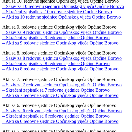
Akti sa 10. redovne sjednice Općinskog vijeća Općine Borovo
– Saziv za 10 redovnu sjednicu Općinskog vijeća Općine Borovo
– Skraćeni zapisnik sa 10 redovne sjednice Općine Borovo
– Akti sa 10 redovne sjednice Općinskog vijeća Općine Borovo
Akti sa 9. redovne sjednice Općinskog vijeća Općine Borovo
– Saziv za 9 redovnu sjednicu Općinskog vijeća Općine Borovo
– Skraćeni zapisnik sa 9 redovne sjednice Općine Borovo
– Akti sa 9 redovne sjednice Općinskog vijeća Općine Borovo
Akti sa 8. redovne sjednice Općinskog vijeća Općine Borovo
– Saziv za 8 redovnu sjednicu Općinskog vijeća Općine Borovo
– Skraćeni zapisnik sa 8 redovne sjednice Općine Borovo
– Akti sa 8 redovne sjednice Općinskog vijeća Općine Borovo
Akti sa 7. redovne sjednice Općinskog vijeća Općine Borovo
– Saziv za 7 redovnu sjednicu Općinskog vijeća Općine Borovo
– Skraćeni zapisnik sa 7 redovne sjednice Općine Borovo
– Akti sa 7 redovne sjednice Općinskog vijeća Općine Borovo
Akti sa 6. redovne sjednice Općinskog vijeća Općine Borovo
– Saziv za 6 redovnu sjednicu Općinskog vijeća Općine Borovo
– Skraćeni zapisnik sa 6 redovne sjednice Općine Borovo
– Akti sa 6 redovne sjednice Općinskog vijeća Općine Borovo
Akti sa 5. redovne sjednice Općinskog vijeća Općine Borovo