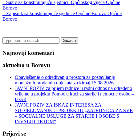
– Saziv za konstituirajuću sjednicu Općinskog vijeća Općine
Borovo
– Zapisnik sa konstituirajuće sjednice Općine Borovo Općine
Borovo
Search
for:
Najnoviji komentari
aktuelno u Borovu
Obavještenje o određivanju prostora za postavljanje
montažnih prodajnih objekata za kirbaj 15.08.2026.
JAVNI POZIV za prijem radnice u radni odnos na određeno
vrijeme u projektu Pomoć u kući za starije i nemoćne osobe –
faza 4
JAVNI POZIV ZA ISKAZ INTERESA ZA
SUDJELOVANJE U PROJEKTU „ZAJEDNICA ZA SVE
– SOCIJALNE USLUGE ZA STARIJE I OSOBE S
INVALIDITETOM“
Prijavi se