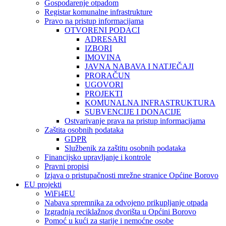
Gospodarenje otpadom
Registar komunalne infrastrukture
Pravo na pristup informacijama
OTVORENI PODACI
ADRESARI
IZBORI
IMOVINA
JAVNA NABAVA I NATJEČAJI
PRORAČUN
UGOVORI
PROJEKTI
KOMUNALNA INFRASTRUKTURA
SUBVENCIJE I DONACIJE
Ostvarivanje prava na pristup informacijama
Zaštita osobnih podataka
GDPR
Službenik za zaštitu osobnih podataka
Financijsko upravljanje i kontrole
Pravni propisi
Izjava o pristupačnosti mrežne stranice Općine Borovo
EU projekti
WiFi4EU
Nabava spremnika za odvojeno prikupljanje otpada
Izgradnja reciklažnog dvorišta u Općini Borovo
Pomoć u kući za starije i nemoćne osobe