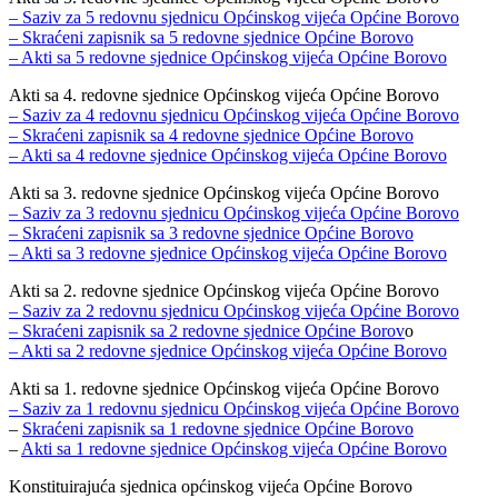
– Saziv za 5 redovnu sjednicu Općinskog vijeća Općine Borovo
– Skraćeni zapisnik sa 5 redovne sjednice Općine Borovo
– Akti sa 5 redovne sjednice Općinskog vijeća Općine Borovo
Akti sa 4. redovne sjednice Općinskog vijeća Općine Borovo
– Saziv za 4 redovnu sjednicu Općinskog vijeća Općine Borovo
– Skraćeni zapisnik sa 4 redovne sjednice Općine Borovo
– Akti sa 4 redovne sjednice Općinskog vijeća Općine Borovo
Akti sa 3. redovne sjednice Općinskog vijeća Općine Borovo
– Saziv za 3 redovnu sjednicu Općinskog vijeća Općine Borovo
– Skraćeni zapisnik sa 3 redovne sjednice Općine Borovo
– Akti sa 3 redovne sjednice Općinskog vijeća Općine Borovo
Akti sa 2. redovne sjednice Općinskog vijeća Općine Borovo
– Saziv za 2 redovnu sjednicu Općinskog vijeća Općine Borovo
– Skraćeni zapisnik sa 2 redovne sjednice Općine Borov
o
– Akti sa 2 redovne sjednice Općinskog vijeća Općine Borovo
Akti sa 1. redovne sjednice Općinskog vijeća Općine Borovo
– Saziv za 1 redovnu sjednicu Općinskog vijeća Općine Borovo
–
Skraćeni zapisnik sa 1 redovne sjednice Općine Borovo
–
Akti sa 1 redovne sjednice Općinskog vijeća Općine Borovo
Konstituirajuća sjednica općinskog vijeća Općine Borovo