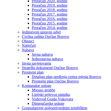
Proračun 2020. godine
Proračun 2019. godine
Proračun 2018. godine
Proračun 2017. godine
Proračun 2016. godine
Proračun 2015. godine
Proračun 2014. godine
Jedinstveni upravni odjel
Civilna zaštita Općine Borovo
Obrasci
Natječaji
Nabava
Javna nabava
Jednostavna nabava
Javna savjetovanja
Strateški dokumenti Općine Borovo
Prostorni plan
Detaljan plan uređenja centra mjesta Borovo
Prostorni plan Općine Borovo
Komunalne usluge
Mjesno groblje
Linijski prijevoz putnika
Vodovod Grada Vukovara
Dimnjačarske usluge
Gospodarenje poljoprivrednim zemljištem