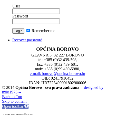
User
Password
Remember me
Recover password
OPĆINA BOROVO
GLAVNA 3, 32 227 BOROVO
tel: +385 (0)32 439-598,
fax: +385 (0)32 439-601,
mob: +385 (0)99 439-5980,
e-mail: borovo@opcina-borovo.hr
OIB: 02417916452
IBAN: HR7223400091802900006
© 2014
Općina Borovo - sva prava zadržana
-- designed by
miki1973 --
Back to Top
Skip to content
Open toolbar