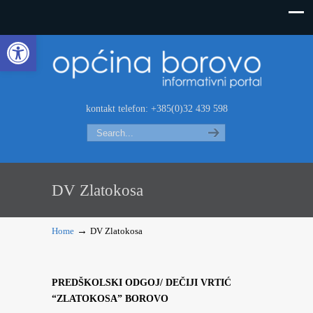
Open toolbar
kontakt telefon: +385(0)32 439 598
Search
DV Zlatokosa
→
Home
DV Zlatokosa
PREDŠKOLSKI ODGOJ/ DEČIJI VRTIĆ
“ZLATOKOSA” BOROVO