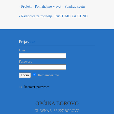
- Projekt - Pomahajmo v svet - Pozdrav svetu
- Radionice za roditelje: RASTIMO ZAJEDNO
Prijavi se
User
Password
Remember me
Recover password
OPĆINA BOROVO
GLAVNA 3, 32 227 BOROVO