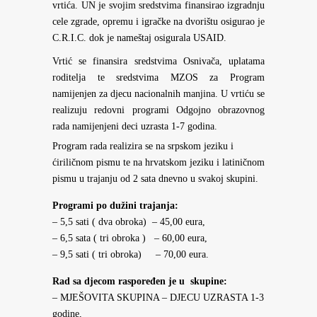
vrtića. UN je svojim sredstvima finansirao izgradnju
cele zgrade, opremu i igračke na dvorištu osigurao je
C.R.I.C. dok je nameštaj osigurala USAID.
Vrtić se finansira sredstvima Osnivača, uplatama
roditelja te sredstvima MZOS za Program
namijenjen za djecu nacionalnih manjina. U vrtiću se
realizuju redovni programi Odgojno obrazovnog
rada namijenjeni deci uzrasta 1-7 godina.
Program rada realizira se na srpskom jeziku i
ćiriličnom pismu te na hrvatskom jeziku i latiničnom
pismu u trajanju od 2 sata dnevno u svakoj skupini.
Programi po dužini trajanja:
– 5,5 sati ( dva obroka) – 45,00 eura,
– 6,5 sata ( tri obroka ) – 60,00 eura,
– 9,5 sati ( tri obroka) – 70,00 eura.
Rad sa djecom raspoređen je u skupine:
– MJEŠOVITA SKUPINA – DJECU UZRASTA 1-3
godine,