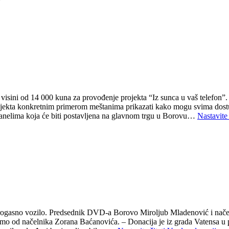
7
visini od 14 000 kuna za provođenje projekta “Iz sunca u vaš telefon”. “
projekta konkretnim primerom meštanima prikazati kako mogu svima dostup
anelima koja će biti postavljena na glavnom trgu u Borovu…
Nastavite 
atrogasno vozilo. Predsednik DVD-a Borovo Miroljub Mladenović i načel
i smo od načelnika Zorana Baćanovića. – Donacija je iz grada Vatensa u 