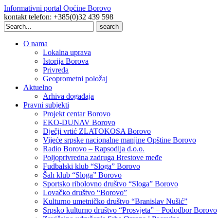
Informativni portal Općine Borovo
kontakt telefon: +385(0)32 439 598
Search
for:
O nama
Lokalna uprava
Istorija Borova
Privreda
Geoprometni položaj
Aktuelno
Arhiva događaja
Pravni subjekti
Projekt centar Borovo
EKO-DUNAV Borovo
Dječji vrtić ZLATOKOSA Borovo
Vijeće srpske nacionalne manjine Opštine Borovo
Radio Borovo – Rapsodija d.o.o.
Poljoprivredna zadruga Brestove međe
Fudbalski klub “Sloga” Borovo
Šah klub “Sloga” Borovo
Sportsko ribolovno društvo “Sloga” Borovo
Lovačko društvo “Borovo”
Kulturno umetničko društvo “Branislav Nušić”
Srpsko kulturno društvo “Prosvjeta” – Pododbor Borovo