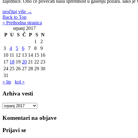
zajednice. Ono će povećati našu spremnost u gašenju požara. Iako je
pročitaj više
→
Back to Top
« Prethodna stranica
srpanj 2017
P
U
S
Č
P
S
N
1
2
3
4
5
6
7
8
9
10
11
12
13
14
15
16
17
18
19
20
21
22
23
24
25
26
27
28
29
30
31
« lip
kol »
Arhiva vesti
Arhiva
vesti
Komentari na objave
Prijavi se