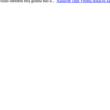
 vozilo određeni broj godina bilo u…
Nastavite čitati
Vredna donacija 