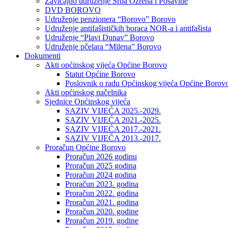
Zavičajno udruženje Srba Ozrena i Posavine
DVD BOROVO
Udruženje penzionera “Borovo” Borovo
Udruženje antifašističkih boraca NOR-a i antifašista
Udruženje “Plavi Dunav” Borovo
Udruženje pčelara “Milena” Borovo
Dokumenti
Akti općinskog vijeća Općine Borovo
Statut Općine Borovo
Poslovnik o radu Općinskog vijeća Općine Borov
Akti općinskog načelnika
Sjednice Općinskog vijeća
SAZIV VIJEĆA 2025.-2029.
SAZIV VIJEĆA 2021.-2025.
SAZIV VIJEĆA 2017.-2021.
SAZIV VIJEĆA 2013.-2017.
Proračun Općine Borovo
Proračun 2026 godinu
Proračun 2025 godina
Proračun 2024 godina
Proračun 2023. godina
Proračun 2022. godina
Proračun 2021. godina
Proračun 2020. godine
Proračun 2019. godine