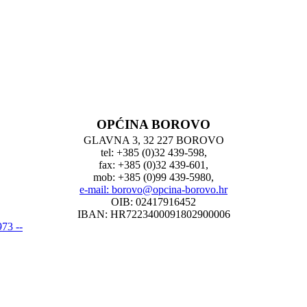
OPĆINA BOROVO
GLAVNA 3, 32 227 BOROVO
tel: +385 (0)32 439-598,
fax: +385 (0)32 439-601,
mob: +385 (0)99 439-5980,
e-mail: borovo@opcina-borovo.hr
OIB: 02417916452
IBAN: HR7223400091802900006
73 --