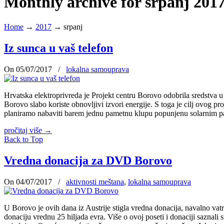
Monthly archive for srpanj 201
Home
→
2017
→
srpanj
Iz sunca u vaš telefon
On 05/07/2017
/
lokalna samouprava
Hrvatska elektroprivreda je Projekt centru Borovo odobrila sredstva u 
Borovo slabo koriste obnovljivi izvori energije. S toga je cilj ovog 
planiramo nabaviti barem jednu pametnu klupu popunjenu solarnim p
pročitaj više
→
Back to Top
Vredna donacija za DVD Borovo
On 04/07/2017
/
aktivnosti meštana
,
lokalna samouprava
U Borovo je ovih dana iz Austrije stigla vredna donacija, navalno v
donaciju vrednu 25 hiljada evra. Više o ovoj poseti i donaciji saznal