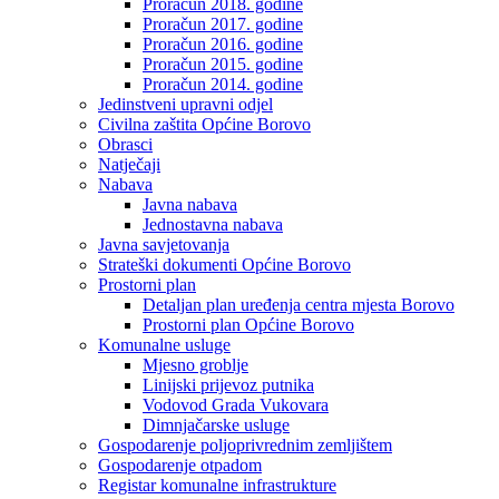
Proračun 2018. godine
Proračun 2017. godine
Proračun 2016. godine
Proračun 2015. godine
Proračun 2014. godine
Jedinstveni upravni odjel
Civilna zaštita Općine Borovo
Obrasci
Natječaji
Nabava
Javna nabava
Jednostavna nabava
Javna savjetovanja
Strateški dokumenti Općine Borovo
Prostorni plan
Detaljan plan uređenja centra mjesta Borovo
Prostorni plan Općine Borovo
Komunalne usluge
Mjesno groblje
Linijski prijevoz putnika
Vodovod Grada Vukovara
Dimnjačarske usluge
Gospodarenje poljoprivrednim zemljištem
Gospodarenje otpadom
Registar komunalne infrastrukture