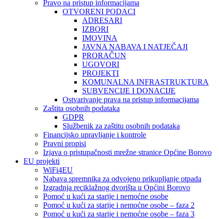
Pravo na pristup informacijama
OTVORENI PODACI
ADRESARI
IZBORI
IMOVINA
JAVNA NABAVA I NATJEČAJI
PRORAČUN
UGOVORI
PROJEKTI
KOMUNALNA INFRASTRUKTURA
SUBVENCIJE I DONACIJE
Ostvarivanje prava na pristup informacijama
Zaštita osobnih podataka
GDPR
Službenik za zaštitu osobnih podataka
Financijsko upravljanje i kontrole
Pravni propisi
Izjava o pristupačnosti mrežne stranice Općine Borovo
EU projekti
WiFi4EU
Nabava spremnika za odvojeno prikupljanje otpada
Izgradnja reciklažnog dvorišta u Općini Borovo
Pomoć u kući za starije i nemoćne osobe
Pomoć u kući za starije i nemoćne osobe – faza 2
Pomoć u kući za starije i nemoćne osobe – faza 3