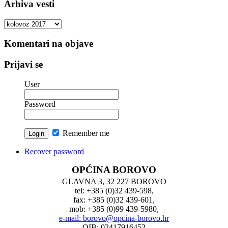
Arhiva vesti
Arhiva
vesti
Komentari na objave
Prijavi se
User
Password
Remember me
Recover password
OPĆINA BOROVO
GLAVNA 3, 32 227 BOROVO
tel: +385 (0)32 439-598,
fax: +385 (0)32 439-601,
mob: +385 (0)99 439-5980,
e-mail: borovo@opcina-borovo.hr
OIB: 02417916452