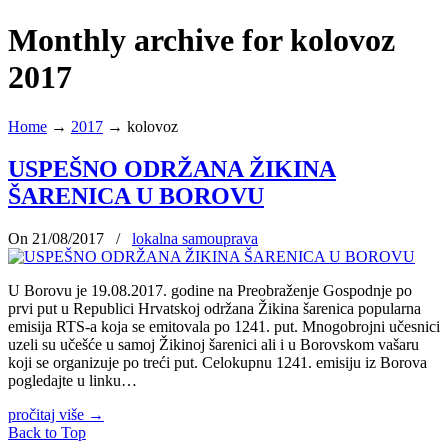
Monthly archive for kolovoz
2017
Home
→
2017
→
kolovoz
USPEŠNO ODRŽANA ŽIKINA
ŠARENICA U BOROVU
On 21/08/2017
/
lokalna samouprava
U Borovu je 19.08.2017. godine na Preobraženje Gospodnje po
prvi put u Republici Hrvatskoj održana Žikina šarenica popularna
emisija RTS-a koja se emitovala po 1241. put. Mnogobrojni učesnici
uzeli su učešće u samoj Žikinoj šarenici ali i u Borovskom vašaru
koji se organizuje po treći put. Celokupnu 1241. emisiju iz Borova
pogledajte u linku…
pročitaj više
→
Back to Top