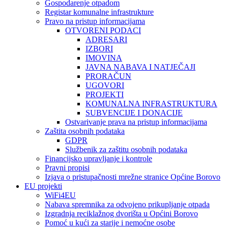
Gospodarenje otpadom
Registar komunalne infrastrukture
Pravo na pristup informacijama
OTVORENI PODACI
ADRESARI
IZBORI
IMOVINA
JAVNA NABAVA I NATJEČAJI
PRORAČUN
UGOVORI
PROJEKTI
KOMUNALNA INFRASTRUKTURA
SUBVENCIJE I DONACIJE
Ostvarivanje prava na pristup informacijama
Zaštita osobnih podataka
GDPR
Službenik za zaštitu osobnih podataka
Financijsko upravljanje i kontrole
Pravni propisi
Izjava o pristupačnosti mrežne stranice Općine Borovo
EU projekti
WiFi4EU
Nabava spremnika za odvojeno prikupljanje otpada
Izgradnja reciklažnog dvorišta u Općini Borovo
Pomoć u kući za starije i nemoćne osobe