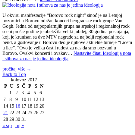
U okviru manifestacije “Borovo rock night” sinoć je na Letnjoj
pozornici u Borovu održan koncert beogradske rock grupe Van
Gogh. Jedna od najpopularnijih grupa na srpskoj i regionalnoj rock
sceni prošle godine je obeležila veliki jubilej, 30 godina postojanja,
koji je krunisan sa dve MTV nagrade za najbolji regionalni rock
bend, a gostovanje u Borovu deo je njihove aktuelne turneje “Licem
u lice”. “Ovo je velika čast i radost za nas da smo pozvani u
Borovo. Ovakvi koncerti i ovakav…
Nastavite čitati
Ideologija nota
i stihova za nas je jedina ideologija
pročitaj više
→
Back to Top
kolovoz 2017
P
U
S
Č
P
S
N
1
2
3
4
5
6
7
8
9
10
11
12
13
14
15
16
17
18
19
20
21
22
23
24
25
26
27
28
29
30
31
« srp
ruj »