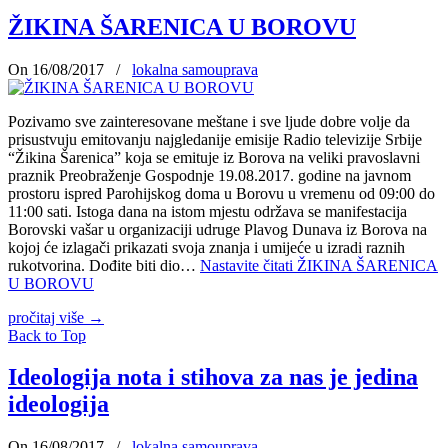
ŽIKINA ŠARENICA U BOROVU
On 16/08/2017
/
lokalna samouprava
Pozivamo sve zainteresovane meštane i sve ljude dobre volje da
prisustvuju emitovanju najgledanije emisije Radio televizije Srbije
“Žikina Šarenica” koja se emituje iz Borova na veliki pravoslavni
praznik Preobraženje Gospodnje 19.08.2017. godine na javnom
prostoru ispred Parohijskog doma u Borovu u vremenu od 09:00 do
11:00 sati. Istoga dana na istom mjestu održava se manifestacija
Borovski vašar u organizaciji udruge Plavog Dunava iz Borova na
kojoj će izlagači prikazati svoja znanja i umijeće u izradi raznih
rukotvorina. Dođite biti dio…
Nastavite čitati
ŽIKINA ŠARENICA
U BOROVU
pročitaj više
→
Back to Top
Ideologija nota i stihova za nas je jedina
ideologija
On 16/08/2017
/
lokalna samouprava