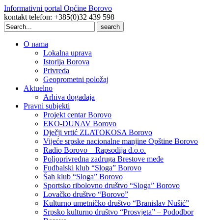
Informativni portal Općine Borovo
kontakt telefon: +385(0)32 439 598
Search
for:
O nama
Lokalna uprava
Istorija Borova
Privreda
Geoprometni položaj
Aktuelno
Arhiva događaja
Pravni subjekti
Projekt centar Borovo
EKO-DUNAV Borovo
Dječji vrtić ZLATOKOSA Borovo
Vijeće srpske nacionalne manjine Opštine Borovo
Radio Borovo – Rapsodija d.o.o.
Poljoprivredna zadruga Brestove međe
Fudbalski klub “Sloga” Borovo
Šah klub “Sloga” Borovo
Sportsko ribolovno društvo “Sloga” Borovo
Lovačko društvo “Borovo”
Kulturno umetničko društvo “Branislav Nušić”
Srpsko kulturno društvo “Prosvjeta” – Pododbor