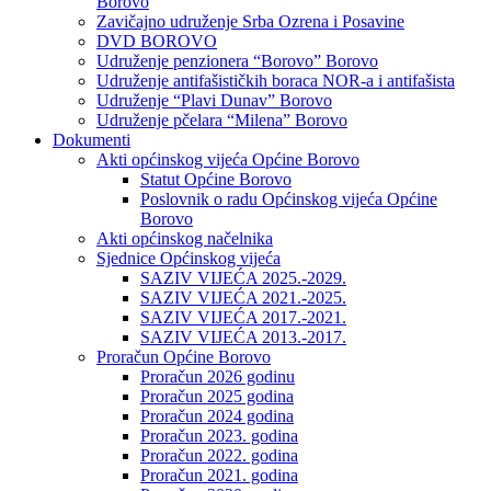
Borovo
Zavičajno udruženje Srba Ozrena i Posavine
DVD BOROVO
Udruženje penzionera “Borovo” Borovo
Udruženje antifašističkih boraca NOR-a i antifašista
Udruženje “Plavi Dunav” Borovo
Udruženje pčelara “Milena” Borovo
Dokumenti
Akti općinskog vijeća Općine Borovo
Statut Općine Borovo
Poslovnik o radu Općinskog vijeća Općine
Borovo
Akti općinskog načelnika
Sjednice Općinskog vijeća
SAZIV VIJEĆA 2025.-2029.
SAZIV VIJEĆA 2021.-2025.
SAZIV VIJEĆA 2017.-2021.
SAZIV VIJEĆA 2013.-2017.
Proračun Općine Borovo
Proračun 2026 godinu
Proračun 2025 godina
Proračun 2024 godina
Proračun 2023. godina
Proračun 2022. godina
Proračun 2021. godina