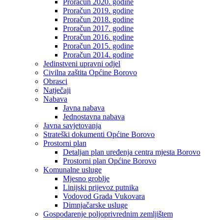
Proračun 2020. godine
Proračun 2019. godine
Proračun 2018. godine
Proračun 2017. godine
Proračun 2016. godine
Proračun 2015. godine
Proračun 2014. godine
Jedinstveni upravni odjel
Civilna zaštita Općine Borovo
Obrasci
Natječaji
Nabava
Javna nabava
Jednostavna nabava
Javna savjetovanja
Strateški dokumenti Općine Borovo
Prostorni plan
Detaljan plan uređenja centra mjesta Borovo
Prostorni plan Općine Borovo
Komunalne usluge
Mjesno groblje
Linijski prijevoz putnika
Vodovod Grada Vukovara
Dimnjačarske usluge
Gospodarenje poljoprivrednim zemljištem