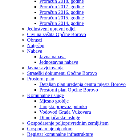
Proračun 2018. godine
Proračun 2017. godine
Proračun 2016. godine
Proračun 2015. godine
Proračun 2014. godine
Jedinstveni upravni odjel
Civilna zaštita Općine Borovo
Obrasci
Natječaji
Nabava
Javna nabava
Jednostavna nabava
Javna savjetovanja
Strateški dokumenti Općine Borovo
Prostorni plan
Detaljan plan uređenja centra mjesta Borovo
Prostorni plan Općine Borovo
Komunalne usluge
Mjesno groblje
Linijski prijevoz putnika
Vodovod Grada Vukovara
Dimnjačarske usluge
Gospodarenje poljoprivrednim zemljištem
Gospodarenje otpadom
Registar komunalne infrastrukture