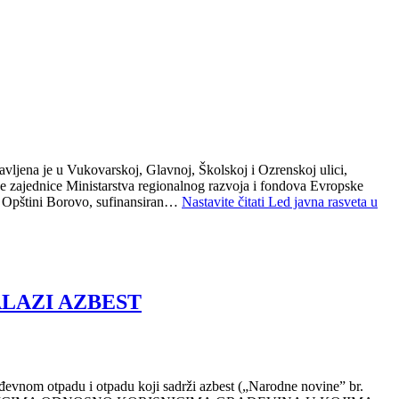
avljena je u Vukovarskoj, Glavnoj, Školskoj i Ozrenskoj ulici,
ne zajednice Ministarstva regionalnog razvoja i fondova Evropske
 u Opštini Borovo, sufinansiran…
Nastavite čitati
Led javna rasveta u
LAZI AZBEST
đevnom otpadu i otpadu koji sadrži azbest („Narodne novine” br.