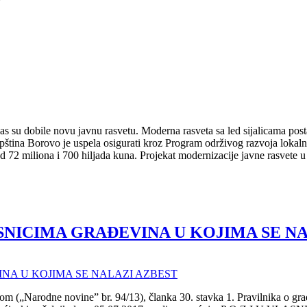
7
s su dobile novu javnu rasvetu. Moderna rasveta sa led sijalicama post
pština Borovo je uspela osigurati kroz Program održivog razvoja lokal
od 72 miliona i 700 hiljada kuna. Projekat modernizacije javne rasvete
NICIMA GRAĐEVINA U KOJIMA SE NA
 („Narodne novine” br. 94/13), članka 30. stavka 1. Pravilnika o gra