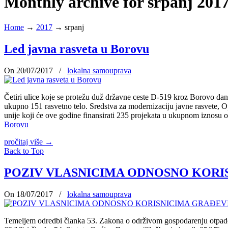
Monthly archive for srpanj 201
Home
→
2017
→
srpanj
Led javna rasveta u Borovu
On 20/07/2017
/
lokalna samouprava
Četiri ulice koje se protežu duž državne ceste D-519 kroz Borovo dana
ukupno 151 rasvetno telo. Sredstva za modernizaciju javne rasvete, O
unije koji će ove godine finansirati 235 projekata u ukupnom iznosu 
Borovu
pročitaj više
→
Back to Top
POZIV VLASNICIMA ODNOSNO KORIS
On 18/07/2017
/
lokalna samouprava
Temeljem odredbi članka 53. Zakona o održivom gospodarenju otpadom