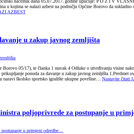
 05/17) općinski načelnik dana 05.07.2017. godine upućuje: P 
a u kojima se nalazi azbest na području Općine Borovo da sukladno 
ZI AZBEST
avanje u zakup javnog zemljišta
 Borovo 05/17), te članka 1 stavak 4 Odluke o utvrđivanju visine nakn
rikupljanje ponuda za davanje u zakup javnog zemljišta 1.Predmet ovo
e u naravi školsko sportsko igralište ukupne površine…
Nastavite čitati
J
stra poljoprivrede za postupanje u prim