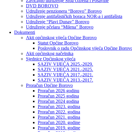
Zavičajno udruženje Srba Ozrena i Posavine
DVD BOROVO
Udruženje penzionera “Borovo” Borovo
Udruženje antifašističkih boraca NOR-a i antifašista
Udruženje “Plavi Dunav” Borovo
Udruženje pčelara “Milena” Borovo
Dokumenti
Akti općinskog vijeća Općine Borovo
Statut Općine Borovo
Poslovnik o radu Općinskog vijeća Općine Borov
Akti općinskog načelnika
Sjednice Općinskog vijeća
SAZIV VIJEĆA 2025.-2029.
SAZIV VIJEĆA 2021.-2025.
SAZIV VIJEĆA 2017.-2021.
SAZIV VIJEĆA 2013.-2017.
Proračun Općine Borovo
Proračun 2026 godinu
Proračun 2025 godina
Proračun 2024 godina
Proračun 2023. godina
Proračun 2022. godina
Proračun 2021. godina
Proračun 2020. godine
Proračun 2019. godine