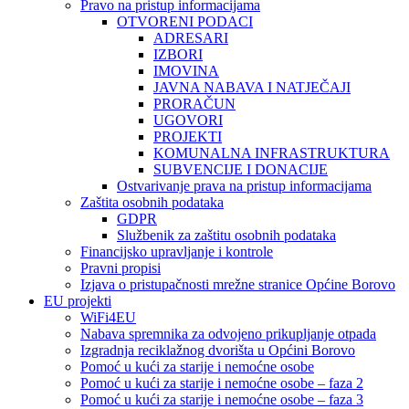
Pravo na pristup informacijama
OTVORENI PODACI
ADRESARI
IZBORI
IMOVINA
JAVNA NABAVA I NATJEČAJI
PRORAČUN
UGOVORI
PROJEKTI
KOMUNALNA INFRASTRUKTURA
SUBVENCIJE I DONACIJE
Ostvarivanje prava na pristup informacijama
Zaštita osobnih podataka
GDPR
Službenik za zaštitu osobnih podataka
Financijsko upravljanje i kontrole
Pravni propisi
Izjava o pristupačnosti mrežne stranice Općine Borovo
EU projekti
WiFi4EU
Nabava spremnika za odvojeno prikupljanje otpada
Izgradnja reciklažnog dvorišta u Općini Borovo
Pomoć u kući za starije i nemoćne osobe
Pomoć u kući za starije i nemoćne osobe – faza 2
Pomoć u kući za starije i nemoćne osobe – faza 3