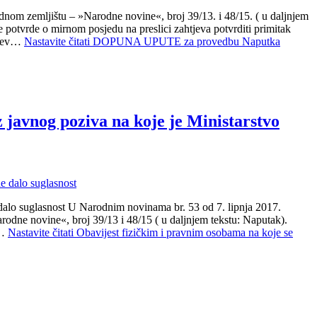
om zemljištu – »Narodne novine«, broj 39/13. i 48/15. ( u daljnjem
 potvrde o mirnom posjedu na preslici zahtjeva potvrditi primitak
htjev…
Nastavite čitati
DOPUNA UPUTE za provedbu Naputka
 javnog poziva na koje je Ministarstvo
 dalo suglasnost U Narodnim novinama br. 53 od 7. lipnja 2017.
rodne novine«, broj 39/13 i 48/15 ( u daljnjem tekstu: Naputak).
a…
Nastavite čitati
Obavijest fizičkim i pravnim osobama na koje se