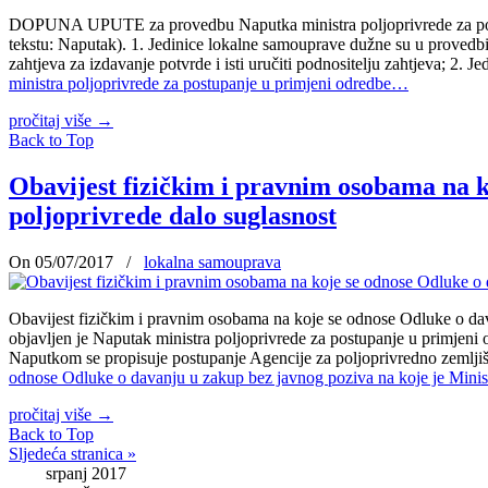
DOPUNA UPUTE za provedbu Naputka ministra poljoprivrede za postup
tekstu: Naputak). 1. Jedinice lokalne samouprave dužne su u provedbi 
zahtjeva za izdavanje potvrde i isti uručiti podnositelju zahtjeva; 2
ministra poljoprivrede za postupanje u primjeni odredbe…
pročitaj više
→
Back to Top
Obavijest fizičkim i pravnim osobama na k
poljoprivrede dalo suglasnost
On 05/07/2017
/
lokalna samouprava
Obavijest fizičkim i pravnim osobama na koje se odnose Odluke o dav
objavljen je Naputak ministra poljoprivrede za postupanje u primjeni
Naputkom se propisuje postupanje Agencije za poljoprivredno zemljiš
odnose Odluke o davanju u zakup bez javnog poziva na koje je Minist
pročitaj više
→
Back to Top
Sljedeća stranica »
srpanj 2017