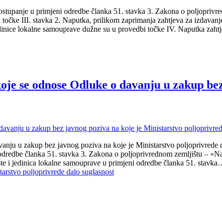
anje u primjeni odredbe članka 51. stavka 3. Zakona o poljoprivredn
točke III. stavka 2. Naputka, prilikom zaprimanja zahtjeva za izdavanje
. Jedinice lokalne samouprave dužne su u provedbi točke IV. Naputka za
oje se odnose Odluke o davanju u zakup bez
anju u zakup bez javnog poziva na koje je Ministarstvo poljoprivrede
 odredbe članka 51. stavka 3. Zakona o poljoprivrednom zemljištu – »Na
te i jedinica lokalne samouprave u primjeni odredbe članka 51. stavk
arstvo poljoprivrede dalo suglasnost