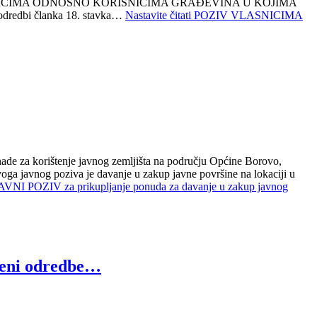
O Z I V VLASNICIMA ODNOSNO KORISNICIMA GRAĐEVINA U KOJIMA
odredbi članka 18. stavka…
Nastavite čitati
POZIV VLASNICIMA
ade za korištenje javnog zemljišta na području Općine Borovo,
ga javnog poziva je davanje u zakup javne površine na lokaciji u
AVNI POZIV za prikupljanje ponuda za davanje u zakup javnog
jeni odredbe…