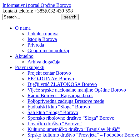
Informativni portal Općine Borovo
kontakt telefon: +385(0)32 439 598
Search
for:
O nama
Lokalna uprava
Istorija Borova
Privreda
Geoprometni položaj
Aktuelno
Arhiva događaja
Pravni subjekti
Projekt centar Borovo
EKO-DUNAV Borovo
Dječji vrtić ZLATOKOSA Borovo
Vijeće srpske nacionalne manjine Opštine Borovo
Radio Borovo – Rapsodija d.o.o.
Poljoprivredna zadruga Brestove međe
Fudbalski klub “Sloga” Borovo
Šah klub “Sloga” Borovo
Sportsko ribolovno društvo “Sloga” Borovo
Lovačko društvo “Borovo”
Kulturno umetničko društvo “Branislav Nušić”
Srpsko kulturno društvo “Prosvjeta” – Pododbor Borovo