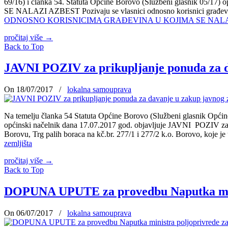
69/16) i članka 54. Statuta Općine Borovo (Službeni glasnik
SE NALAZI AZBEST Pozivaju se vlasnici odnosno korisnici građevin
ODNOSNO KORISNICIMA GRAĐEVINA U KOJIMA SE NALA
pročitaj više
→
Back to Top
JAVNI POZIV za prikupljanje ponuda za d
On 18/07/2017
/
lokalna samouprava
Na temelju članka 54 Statuta Općine Borovo (Službeni glasnik Općine
općinski načelnik dana 17.07.2017 god. objavljuje JAVNI POZIV za p
Borovu, Trg palih boraca na kč.br. 277/1 i 277/2 k.o. Borovo, koje j
zemljišta
pročitaj više
→
Back to Top
DOPUNA UPUTE za provedbu Naputka mini
On 06/07/2017
/
lokalna samouprava