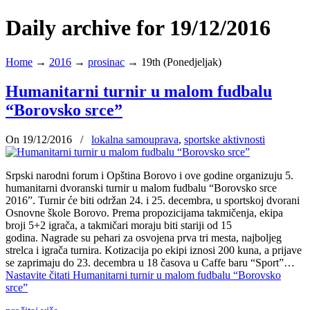
Daily archive for 19/12/2016
Home
→
2016
→
prosinac
→
19th (Ponedjeljak)
Humanitarni turnir u malom fudbalu
“Borovsko srce”
On 19/12/2016
/
lokalna samouprava
,
sportske aktivnosti
Srpski narodni forum i Opština Borovo i ove godine organizuju 5.
humanitarni dvoranski turnir u malom fudbalu “Borovsko srce
2016”. Turnir će biti održan 24. i 25. decembra, u sportskoj dvorani
Osnovne škole Borovo. Prema propozicijama takmičenja, ekipa
broji 5+2 igrača, a takmičari moraju biti stariji od 15
godina. Nagrade su pehari za osvojena prva tri mesta, najboljeg
strelca i igrača turnira. Kotizacija po ekipi iznosi 200 kuna, a prijave
se zaprimaju do 23. decembra u 18 časova u Caffe baru “Sport”…
Nastavite čitati
Humanitarni turnir u malom fudbalu “Borovsko
srce”