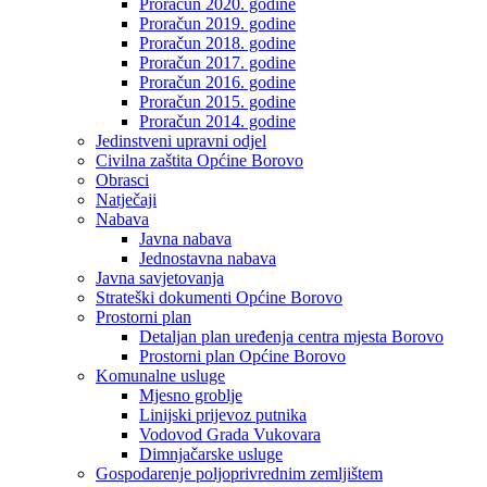
Proračun 2020. godine
Proračun 2019. godine
Proračun 2018. godine
Proračun 2017. godine
Proračun 2016. godine
Proračun 2015. godine
Proračun 2014. godine
Jedinstveni upravni odjel
Civilna zaštita Općine Borovo
Obrasci
Natječaji
Nabava
Javna nabava
Jednostavna nabava
Javna savjetovanja
Strateški dokumenti Općine Borovo
Prostorni plan
Detaljan plan uređenja centra mjesta Borovo
Prostorni plan Općine Borovo
Komunalne usluge
Mjesno groblje
Linijski prijevoz putnika
Vodovod Grada Vukovara
Dimnjačarske usluge
Gospodarenje poljoprivrednim zemljištem