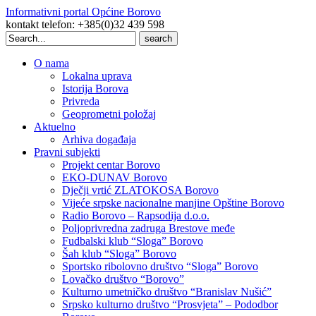
Informativni portal Općine Borovo
kontakt telefon: +385(0)32 439 598
Search
for:
O nama
Lokalna uprava
Istorija Borova
Privreda
Geoprometni položaj
Aktuelno
Arhiva događaja
Pravni subjekti
Projekt centar Borovo
EKO-DUNAV Borovo
Dječji vrtić ZLATOKOSA Borovo
Vijeće srpske nacionalne manjine Opštine Borovo
Radio Borovo – Rapsodija d.o.o.
Poljoprivredna zadruga Brestove međe
Fudbalski klub “Sloga” Borovo
Šah klub “Sloga” Borovo
Sportsko ribolovno društvo “Sloga” Borovo
Lovačko društvo “Borovo”
Kulturno umetničko društvo “Branislav Nušić”
Srpsko kulturno društvo “Prosvjeta” – Pododbor