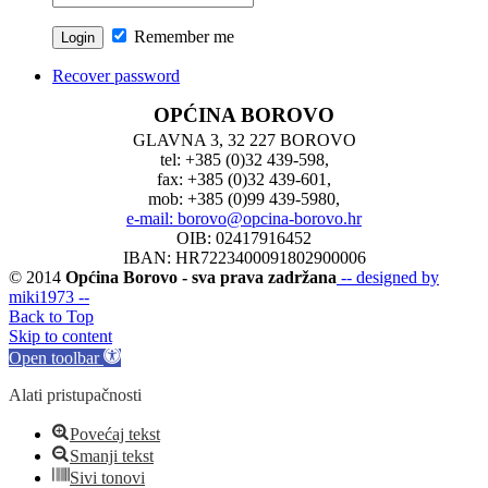
Remember me
Recover password
OPĆINA BOROVO
GLAVNA 3, 32 227 BOROVO
tel: +385 (0)32 439-598,
fax: +385 (0)32 439-601,
mob: +385 (0)99 439-5980,
e-mail: borovo@opcina-borovo.hr
OIB: 02417916452
IBAN: HR7223400091802900006
© 2014
Općina Borovo - sva prava zadržana
-- designed by
miki1973 --
Back to Top
Skip to content
Open toolbar
Alati pristupačnosti
Povećaj tekst
Smanji tekst
Sivi tonovi