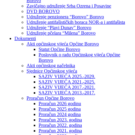
Borovo
Zavičajno udruženje Srba Ozrena i Posavine
DVD BOROVO
Udruženje penzionera “Borovo” Borovo
Udruženje antifašističkih boraca NOR-a i antifašista
Udruženje “Plavi Dunav” Borovo
Udruženje pčelara “Milena” Borovo
Dokumenti
Akti općinskog vijeća Općine Borovo
Statut Općine Borovo
Poslovnik o radu Općinskog vijeća Općine
Borovo
Akti općinskog načelnika
Sjednice Općinskog vijeća
SAZIV VIJEĆA 2025.-2029.
SAZIV VIJEĆA 2021.-2025.
SAZIV VIJEĆA 2017.-2021.
SAZIV VIJEĆA 2013.-2017.
Proračun Općine Borovo
Proračun 2026 godinu
Proračun 2025 godina
Proračun 2024 godina
Proračun 2023. godina
Proračun 2022. godina
Proračun 2021. godina