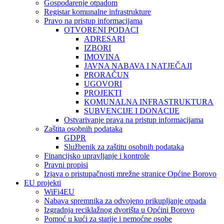
Gospodarenje otpadom
Registar komunalne infrastrukture
Pravo na pristup informacijama
OTVORENI PODACI
ADRESARI
IZBORI
IMOVINA
JAVNA NABAVA I NATJEČAJI
PRORAČUN
UGOVORI
PROJEKTI
KOMUNALNA INFRASTRUKTURA
SUBVENCIJE I DONACIJE
Ostvarivanje prava na pristup informacijama
Zaštita osobnih podataka
GDPR
Službenik za zaštitu osobnih podataka
Financijsko upravljanje i kontrole
Pravni propisi
Izjava o pristupačnosti mrežne stranice Općine Borovo
EU projekti
WiFi4EU
Nabava spremnika za odvojeno prikupljanje otpada
Izgradnja reciklažnog dvorišta u Općini Borovo
Pomoć u kući za starije i nemoćne osobe