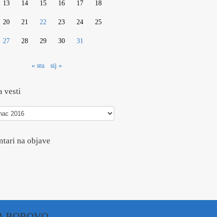
13
14
15
16
17
18
20
21
22
23
24
25
27
28
29
30
31
« stu
sij »
 vesti
tari na objave
A BOROVO