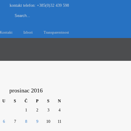
kontakt telefon: +385(0)32 439 598
Kontakt
Izbori
Transparentnost
prosinac 2016
U
S
Č
P
S
N
1
2
3
4
6
7
8
9
10
11