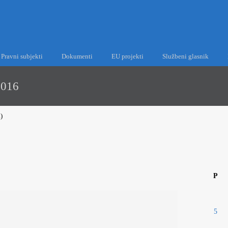
Pravni subjekti
Dokumenti
EU projekti
Službeni glasnik
2016
)
P
5