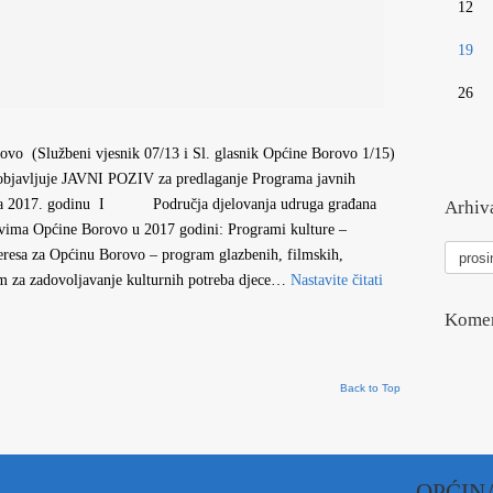
12
19
26
ovo (Službeni vjesnik 07/13 i Sl. glasnik Općine Borovo 1/15)
 objavljuje JAVNI POZIV za predlaganje Programa javnih
 za 2017. godinu I Područja djelovanja udruga građana
Arhiva
stvima Općine Borovo u 2017 godini: Programi kulture –
Arhiva
eresa za Općinu Borovo – program glazbenih, filmskih,
vesti
ram za zadovoljavanje kulturnih potreba djece…
Nastavite čitati
Komen
Back to Top
OPĆIN