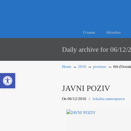
O nama
Aktuelno
Daily archive for 06/12/
→
→
→
Home
2016
prosinac
6th (Utorak
Open toolbar
JAVNI POZIV
On 06/12/2016
/
lokalna samouprava