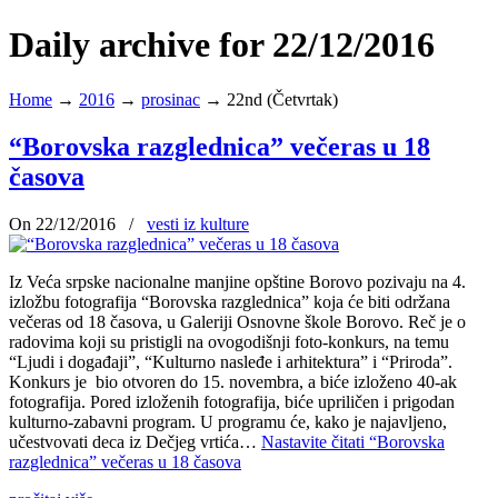
Daily archive for 22/12/2016
Home
→
2016
→
prosinac
→
22nd (Četvrtak)
“Borovska razglednica” večeras u 18
časova
On 22/12/2016
/
vesti iz kulture
Iz Veća srpske nacionalne manjine opštine Borovo pozivaju na 4.
izložbu fotografija “Borovska razglednica” koja će biti održana
večeras od 18 časova, u Galeriji Osnovne škole Borovo. Reč je o
radovima koji su pristigli na ovogodišnji foto-konkurs, na temu
“Ljudi i događaji”, “Kulturno nasleđe i arhitektura” i “Priroda”.
Konkurs je bio otvoren do 15. novembra, a biće izloženo 40-ak
fotografija. Pored izloženih fotografija, biće upriličen i prigodan
kulturno-zabavni program. U programu će, kako je najavljeno,
učestvovati deca iz Dečjeg vrtića…
Nastavite čitati
“Borovska
razglednica” večeras u 18 časova