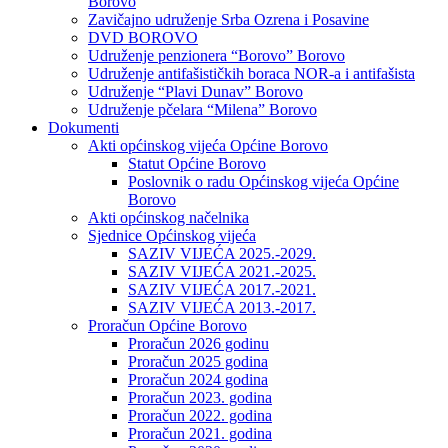
Borovo
Zavičajno udruženje Srba Ozrena i Posavine
DVD BOROVO
Udruženje penzionera “Borovo” Borovo
Udruženje antifašističkih boraca NOR-a i antifašista
Udruženje “Plavi Dunav” Borovo
Udruženje pčelara “Milena” Borovo
Dokumenti
Akti općinskog vijeća Općine Borovo
Statut Općine Borovo
Poslovnik o radu Općinskog vijeća Općine
Borovo
Akti općinskog načelnika
Sjednice Općinskog vijeća
SAZIV VIJEĆA 2025.-2029.
SAZIV VIJEĆA 2021.-2025.
SAZIV VIJEĆA 2017.-2021.
SAZIV VIJEĆA 2013.-2017.
Proračun Općine Borovo
Proračun 2026 godinu
Proračun 2025 godina
Proračun 2024 godina
Proračun 2023. godina
Proračun 2022. godina
Proračun 2021. godina