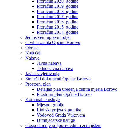
Proračun 2020. godine
Proračun 2019. godine
Proračun 2018. godine
Proračun 2017. godine
Proračun 2016. godine
Proračun 2015. godine
Proračun 2014. godine
Jedinstveni upravni odjel
Civilna zaštita Općine Borovo
Obrasci
Natječaji
Nabava
Javna nabava
Jednostavna nabava
Javna savjetovanja
Strateški dokumenti Općine Borovo
Prostorni plan
Detaljan plan uređenja centra mjesta Borovo
Prostorni plan Općine Borovo
Komunalne usluge
Mjesno groblje
Linijski prijevoz putnika
Vodovod Grada Vukovara
Dimnjačarske usluge
Gospodarenje poljoprivrednim zemljištem