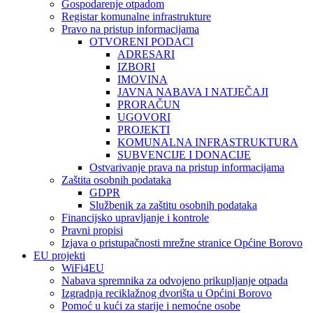
Gospodarenje otpadom
Registar komunalne infrastrukture
Pravo na pristup informacijama
OTVORENI PODACI
ADRESARI
IZBORI
IMOVINA
JAVNA NABAVA I NATJEČAJI
PRORAČUN
UGOVORI
PROJEKTI
KOMUNALNA INFRASTRUKTURA
SUBVENCIJE I DONACIJE
Ostvarivanje prava na pristup informacijama
Zaštita osobnih podataka
GDPR
Službenik za zaštitu osobnih podataka
Financijsko upravljanje i kontrole
Pravni propisi
Izjava o pristupačnosti mrežne stranice Općine Borovo
EU projekti
WiFi4EU
Nabava spremnika za odvojeno prikupljanje otpada
Izgradnja reciklažnog dvorišta u Općini Borovo
Pomoć u kući za starije i nemoćne osobe