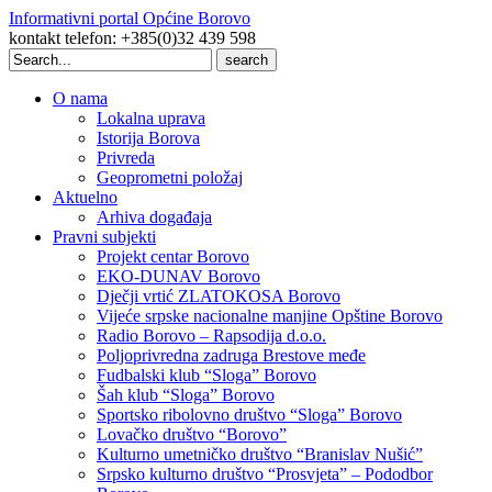
Informativni portal Općine Borovo
kontakt telefon: +385(0)32 439 598
Search
for:
O nama
Lokalna uprava
Istorija Borova
Privreda
Geoprometni položaj
Aktuelno
Arhiva događaja
Pravni subjekti
Projekt centar Borovo
EKO-DUNAV Borovo
Dječji vrtić ZLATOKOSA Borovo
Vijeće srpske nacionalne manjine Opštine Borovo
Radio Borovo – Rapsodija d.o.o.
Poljoprivredna zadruga Brestove međe
Fudbalski klub “Sloga” Borovo
Šah klub “Sloga” Borovo
Sportsko ribolovno društvo “Sloga” Borovo
Lovačko društvo “Borovo”
Kulturno umetničko društvo “Branislav Nušić”
Srpsko kulturno društvo “Prosvjeta” – Pododbor