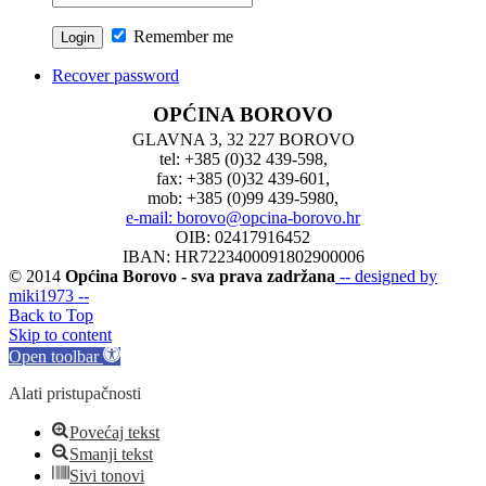
Remember me
Recover password
OPĆINA BOROVO
GLAVNA 3, 32 227 BOROVO
tel: +385 (0)32 439-598,
fax: +385 (0)32 439-601,
mob: +385 (0)99 439-5980,
e-mail: borovo@opcina-borovo.hr
OIB: 02417916452
IBAN: HR7223400091802900006
© 2014
Općina Borovo - sva prava zadržana
-- designed by
miki1973 --
Back to Top
Skip to content
Open toolbar
Alati pristupačnosti
Povećaj tekst
Smanji tekst
Sivi tonovi