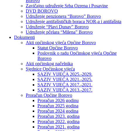
Borovo
Zavičajno udruženje Srba Ozrena i Posavine
DVD BOROVO
Udruženje penzionera “Borovo” Borovo
Udruženje antifašističkih boraca NOR-a i antifašista
Udruženje “Plavi Dunav” Borovo
Udruženje pčelara “Milena” Borovo
Dokumenti
Akti općinskog vijeća Općine Borovo
Statut Općine Borovo
Poslovnik o radu Općinskog vijeća Općine
Borovo
Akti općinskog načelnika
Sjednice Općinskog vijeća
SAZIV VIJEĆA 2025.-2029.
SAZIV VIJEĆA 2021.-2025.
SAZIV VIJEĆA 2017.-2021.
SAZIV VIJEĆA 2013.-2017.
Proračun Općine Borovo
Proračun 2026 godinu
Proračun 2025 godina
Proračun 2024 godina
Proračun 2023. godina
Proračun 2022. godina
Proračun 2021. godina