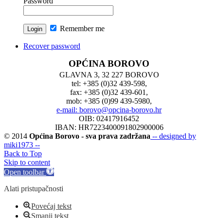
Password
Remember me
Recover password
OPĆINA BOROVO
GLAVNA 3, 32 227 BOROVO
tel: +385 (0)32 439-598,
fax: +385 (0)32 439-601,
mob: +385 (0)99 439-5980,
e-mail: borovo@opcina-borovo.hr
OIB: 02417916452
IBAN: HR7223400091802900006
© 2014
Općina Borovo - sva prava zadržana
-- designed by
miki1973 --
Back to Top
Skip to content
Open toolbar
Alati pristupačnosti
Povećaj tekst
Smanji tekst