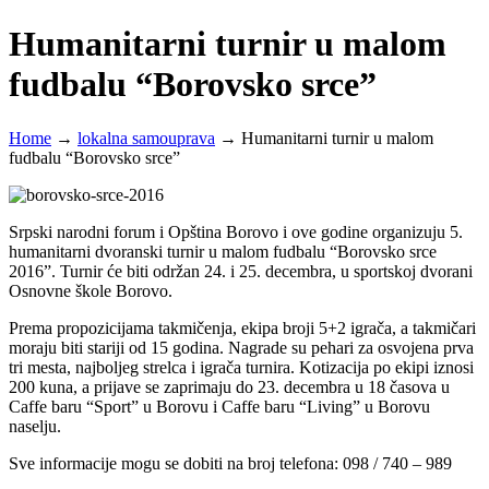
Humanitarni turnir u malom
fudbalu “Borovsko srce”
Home
→
lokalna samouprava
→
Humanitarni turnir u malom
fudbalu “Borovsko srce”
Srpski narodni forum i Opština Borovo i ove godine organizuju 5.
humanitarni dvoranski turnir u malom fudbalu “Borovsko srce
2016”. Turnir će biti održan 24. i 25. decembra, u sportskoj dvorani
Osnovne škole Borovo.
Prema propozicijama takmičenja, ekipa broji 5+2 igrača, a takmičari
moraju biti stariji od 15 godina. Nagrade su pehari za osvojena prva
tri mesta, najboljeg strelca i igrača turnira. Kotizacija po ekipi iznosi
200 kuna, a prijave se zaprimaju do 23. decembra u 18 časova u
Caffe baru “Sport” u Borovu i Caffe baru “Living” u Borovu
naselju.
Sve informacije mogu se dobiti na broj telefona: 098 / 740 – 989