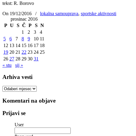
tekst: R. Borovo
On 19/12/2016
/
lokalna samouprava
,
sportske aktivnosti
prosinac 2016
P
U
S
Č
P
S
N
1
2
3
4
5
6
7
8
9
10
11
12
13
14
15
16
17
18
19
20
21
22
23
24
25
26
27
28
29
30
31
« stu
sij »
Arhiva vesti
Arhiva
vesti
Komentari na objave
Prijavi se
User