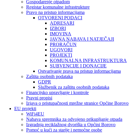
Gospodarenje otpadom
Registar komunalne infrastrukture
Pravo na pristup informacijama
OTVORENI PODACI
ADRESARI
IZBORI
IMOVINA
JAVNA NABAVA I NATJEČAJI
PRORAČUN
UGOVORI
PROJEKTI
KOMUNALNA INFRASTRUKTURA
SUBVENCIJE I DONACIJE
Ostvarivanje prava na pristup informacijama
Zaštita osobnih podataka
GDPR
Službenik za zaštitu osobnih podataka
Financijsko upravljanje i kontrole
Pravni propisi
Izjava o pristupačnosti mrežne stranice Općine Borovo
EU projekti
WiFi4EU
Nabava spremnika za odvojeno prikupljanje otpada
Izgradnja reciklažnog dvorišta u Općini Borovo
Pomoć u kući za starije i nemoćne osobe