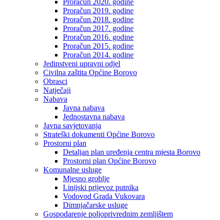
Proračun 2020. godine
Proračun 2019. godine
Proračun 2018. godine
Proračun 2017. godine
Proračun 2016. godine
Proračun 2015. godine
Proračun 2014. godine
Jedinstveni upravni odjel
Civilna zaštita Općine Borovo
Obrasci
Natječaji
Nabava
Javna nabava
Jednostavna nabava
Javna savjetovanja
Strateški dokumenti Općine Borovo
Prostorni plan
Detaljan plan uređenja centra mjesta Borovo
Prostorni plan Općine Borovo
Komunalne usluge
Mjesno groblje
Linijski prijevoz putnika
Vodovod Grada Vukovara
Dimnjačarske usluge
Gospodarenje poljoprivrednim zemljištem