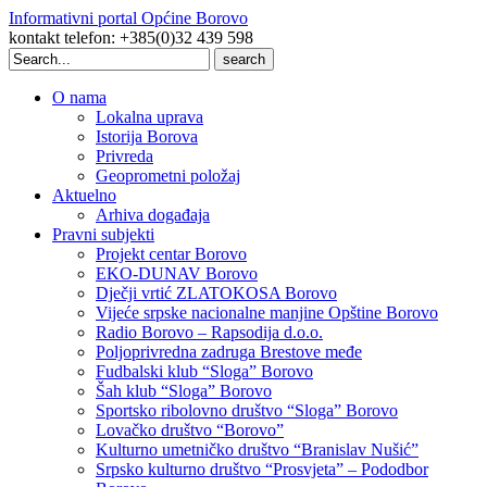
Informativni portal Općine Borovo
kontakt telefon: +385(0)32 439 598
Search
for:
O nama
Lokalna uprava
Istorija Borova
Privreda
Geoprometni položaj
Aktuelno
Arhiva događaja
Pravni subjekti
Projekt centar Borovo
EKO-DUNAV Borovo
Dječji vrtić ZLATOKOSA Borovo
Vijeće srpske nacionalne manjine Opštine Borovo
Radio Borovo – Rapsodija d.o.o.
Poljoprivredna zadruga Brestove međe
Fudbalski klub “Sloga” Borovo
Šah klub “Sloga” Borovo
Sportsko ribolovno društvo “Sloga” Borovo
Lovačko društvo “Borovo”
Kulturno umetničko društvo “Branislav Nušić”
Srpsko kulturno društvo “Prosvjeta” – Pododbor