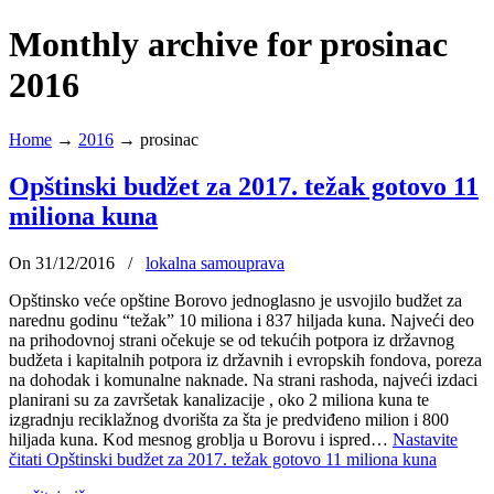
Monthly archive for prosinac
2016
Home
→
2016
→
prosinac
Opštinski budžet za 2017. težak gotovo 11
miliona kuna
On 31/12/2016
/
lokalna samouprava
Opštinsko veće opštine Borovo jednoglasno je usvojilo budžet za
narednu godinu “težak” 10 miliona i 837 hiljada kuna. Najveći deo
na prihodovnoj strani očekuje se od tekućih potpora iz državnog
budžeta i kapitalnih potpora iz državnih i evropskih fondova, poreza
na dohodak i komunalne naknade. Na strani rashoda, najveći izdaci
planirani su za završetak kanalizacije , oko 2 miliona kuna te
izgradnju reciklažnog dvorišta za šta je predviđeno milion i 800
hiljada kuna. Kod mesnog groblja u Borovu i ispred…
Nastavite
čitati
Opštinski budžet za 2017. težak gotovo 11 miliona kuna