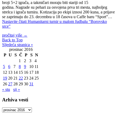
broji 5+2 igrača, a takmičari moraju biti stariji od 15
godina. Nagrade su pehari za osvojena prva tri mesta, najboljeg
strelca i igrača turnira. Kotizacija po ekipi iznosi 200 kuna, a prijave
se zaprimaju do 23. decembra u 18 časova u Caffe baru “Sport”…
Nastavite čitati
Humanitarni turnir u malom fudbalu “Borovsko
srce”
pročitaj više
→
Back to Top
Sljedeća stranica »
prosinac 2016
P
U
S
Č
P
S
N
1
2
3
4
5
6
7
8
9
10
11
12
13
14
15
16
17
18
19
20
21
22
23
24
25
26
27
28
29
30
31
« stu
sij »
Arhiva vesti
Arhiva
vesti