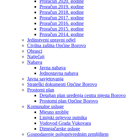
Proračun 2020. godine
Proračun 2019. godine
Proračun 2018. godine
Proračun 2017. godine
Proračun 2016. godine
Proračun 2015. godine
Proračun 2014. godine
Jedinstveni upravni odjel
Civilna zaštita Općine Borovo
Obrasci
Natječaji
Nabava
Javna nabava
Jednostavna nabava
Javna savjetovanja
Strateški dokumenti Općine Borovo
Prostorni plan
Detaljan plan uređenja centra mjesta Borovo
Prostorni plan Općine Borovo
Komunalne usluge
Mjesno groblje
Linijski prijevoz putnika
Vodovod Grada Vukovara
Dimnjačarske usluge
Gospodarenje poljoprivrednim zemljištem