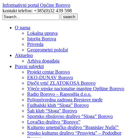
Informativni portal Općine Borovo
kontakt telefon: +385(0)32 439 598
Search
for:
O nama
Lokalna uprava
Istorija Borova
Privreda
Geoprometni položaj
Aktuelno
Arhiva događaja
Pravni subjekti
Projekt centar Borovo
EKO-DUNAV Borovo
Dječji vrtić ZLATOKOSA Borovo
Vijeće srpske nacionalne manjine Opštine Borovo
Radio Borovo – Rapsodija d.o.o.
Poljoprivredna zadruga Brestove međe
Fudbalski klub “Sloga” Borovo
Šah klub “Sloga” Borovo
Sportsko ribolovno društvo “Sloga” Borovo
Lovačko društvo “Borovo”
Kulturno umetničko društvo “Branislav Nušić”
Srpsko kulturno društvo “Prosvjeta” – Pododbor