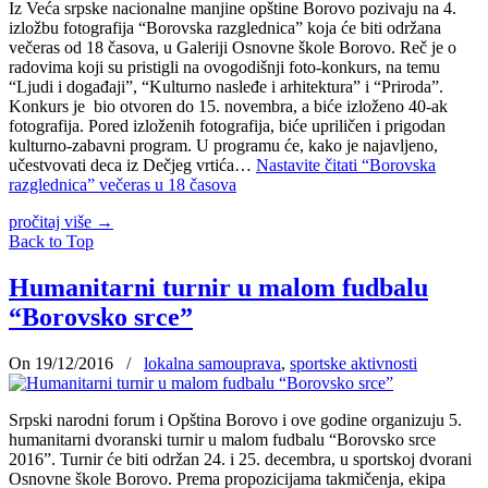
Iz Veća srpske nacionalne manjine opštine Borovo pozivaju na 4.
izložbu fotografija “Borovska razglednica” koja će biti održana
večeras od 18 časova, u Galeriji Osnovne škole Borovo. Reč je o
radovima koji su pristigli na ovogodišnji foto-konkurs, na temu
“Ljudi i događaji”, “Kulturno nasleđe i arhitektura” i “Priroda”.
Konkurs je bio otvoren do 15. novembra, a biće izloženo 40-ak
fotografija. Pored izloženih fotografija, biće upriličen i prigodan
kulturno-zabavni program. U programu će, kako je najavljeno,
učestvovati deca iz Dečjeg vrtića…
Nastavite čitati
“Borovska
razglednica” večeras u 18 časova
pročitaj više
→
Back to Top
Humanitarni turnir u malom fudbalu
“Borovsko srce”
On 19/12/2016
/
lokalna samouprava
,
sportske aktivnosti
Srpski narodni forum i Opština Borovo i ove godine organizuju 5.
humanitarni dvoranski turnir u malom fudbalu “Borovsko srce
2016”. Turnir će biti održan 24. i 25. decembra, u sportskoj dvorani
Osnovne škole Borovo. Prema propozicijama takmičenja, ekipa