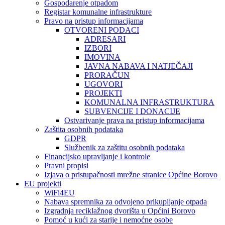
Gospodarenje otpadom
Registar komunalne infrastrukture
Pravo na pristup informacijama
OTVORENI PODACI
ADRESARI
IZBORI
IMOVINA
JAVNA NABAVA I NATJEČAJI
PRORAČUN
UGOVORI
PROJEKTI
KOMUNALNA INFRASTRUKTURA
SUBVENCIJE I DONACIJE
Ostvarivanje prava na pristup informacijama
Zaštita osobnih podataka
GDPR
Službenik za zaštitu osobnih podataka
Financijsko upravljanje i kontrole
Pravni propisi
Izjava o pristupačnosti mrežne stranice Općine Borovo
EU projekti
WiFi4EU
Nabava spremnika za odvojeno prikupljanje otpada
Izgradnja reciklažnog dvorišta u Općini Borovo
Pomoć u kući za starije i nemoćne osobe