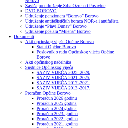
Borovo
Zavičajno udruženje Srba Ozrena i Posavine
DVD BOROVO
Udruženje penzionera “Borovo” Borovo
Udruženje antifašističkih boraca NOR-a i antifašista
Udruženje “Plavi Dunav” Borovo
Udruženje pčelara “Milena” Borovo
Dokumenti
Akti općinskog vijeća Općine Borovo
Statut Općine Borovo
Poslovnik o radu Općinskog vijeća Općine
Borovo
Akti općinskog načelnika
Sjednice Općinskog vijeća
SAZIV VIJEĆA 2025.-2029.
SAZIV VIJEĆA 2021.-2025.
SAZIV VIJEĆA 2017.-2021.
SAZIV VIJEĆA 2013.-2017.
Proračun Općine Borovo
Proračun 2026 godinu
Proračun 2025 godina
Proračun 2024 godina
Proračun 2023. godina
Proračun 2022. godina
Proračun 2021. godina