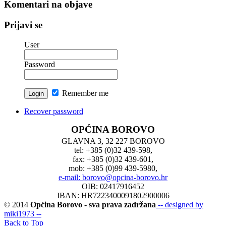
Komentari na objave
Prijavi se
User
Password
Remember me
Recover password
OPĆINA BOROVO
GLAVNA 3, 32 227 BOROVO
tel: +385 (0)32 439-598,
fax: +385 (0)32 439-601,
mob: +385 (0)99 439-5980,
e-mail: borovo@opcina-borovo.hr
OIB: 02417916452
IBAN: HR7223400091802900006
© 2014
Općina Borovo - sva prava zadržana
-- designed by
miki1973 --
Back to Top