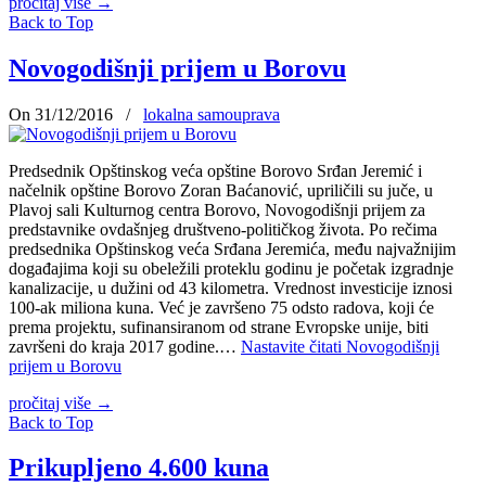
pročitaj više
→
Back to Top
Novogodišnji prijem u Borovu
On 31/12/2016
/
lokalna samouprava
Predsednik Opštinskog veća opštine Borovo Srđan Jeremić i
načelnik opštine Borovo Zoran Baćanović, upriličili su juče, u
Plavoj sali Kulturnog centra Borovo, Novogodišnji prijem za
predstavnike ovdašnjeg društveno-političkog života. Po rečima
predsednika Opštinskog veća Srđana Jeremića, među najvažnijim
događajima koji su obeležili proteklu godinu je početak izgradnje
kanalizacije, u dužini od 43 kilometra. Vrednost investicije iznosi
100-ak miliona kuna. Već je završeno 75 odsto radova, koji će
prema projektu, sufinansiranom od strane Evropske unije, biti
završeni do kraja 2017 godine.…
Nastavite čitati
Novogodišnji
prijem u Borovu
pročitaj više
→
Back to Top
Prikupljeno 4.600 kuna