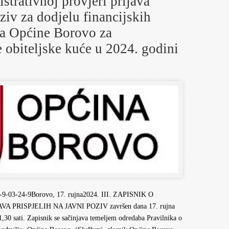
istrativnoj provjeri prijava
oziv za dodjelu financijskih
na Općine Borovo za
e obiteljske kuće u 2024. godini
-03-24-9Borovo, 17. rujna2024. III. ZAPISNIK O
PRISPJELIH NA JAVNI POZIV završen dana 17. rujna
,30 sati. Zapisnik se sačinjava temeljem odredaba Pravilnika o