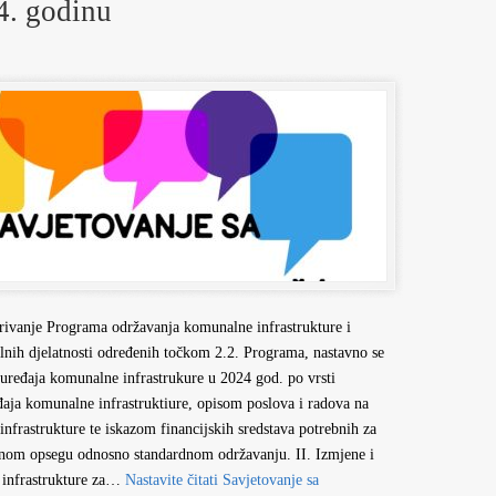
4. godinu
arivanje Programa održavanja komunalne infrastrukture i
lnih djelatnosti određenih točkom 2.2. Programa, nastavno se
 uređaja komunalne infrastrukure u 2024 god. po vrsti
eđaja komunalne infrastruktiure, opisom poslova i radova na
nfrastrukture te iskazom financijskih sredstava potrebnih za
ranom opsegu odnosno standardnom održavanju. II. Izmjene i
infrastrukture za…
Nastavite čitati
Savjetovanje sa