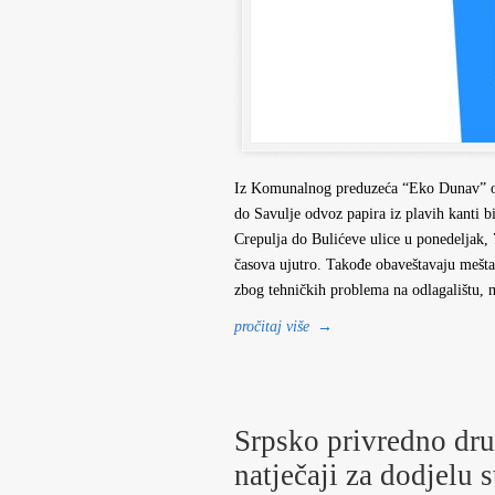
Iz Komunalnog preduzeća “Eko Dunav” ob
do Savulje odvoz papira iz plavih kanti b
Crepulja do Bulićeve ulice u ponedeljak,
časova ujutro. Takođe obaveštavaju meštan
zbog tehničkih problema na odlagalištu, n
pročitaj više
→
Srpsko privredno dru
natječaji za dodjelu 