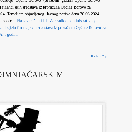
na području Općine Borovo (Službeni glasnik Općine Borovo
u financijskih sredstava iz proračuna Općine Borovo za
 2024. Temeljem objavljenog Javnog poziva dana 30.08.2024.
slijedeće…
Nastavite čitati
III. Zapisnik o administrativnoj
 za dodjelu financijskih sredstava iz proračuna Općine Borovo za
024. godini
Back to Top
DIMNJAČARSKIM