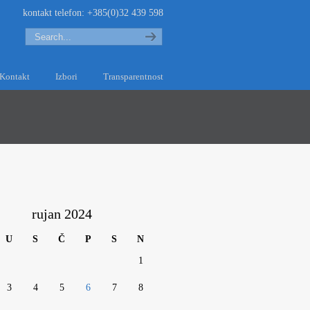
kontakt telefon: +385(0)32 439 598
Search
Kontakt
Izbori
Transparentnost
rujan 2024
U
S
Č
P
S
N
1
3
4
5
6
7
8