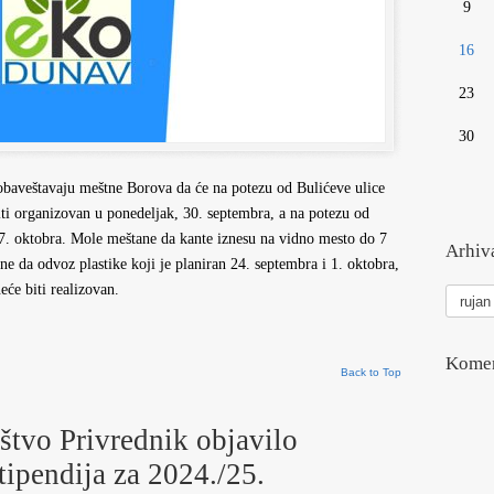
9
16
23
30
aveštavaju meštne Borova da će na potezu od Bulićeve ulice
iti organizovan u ponedeljak, 30. septembra, a na potezu od
 7. oktobra. Mole meštane da kante iznesu na vidno mesto do 7
Arhiva
e da odvoz plastike koji je planiran 24. septembra i 1. oktobra,
Arhiva
eće biti realizovan.
vesti
Komen
Back to Top
štvo Privrednik objavilo
stipendija za 2024./25.