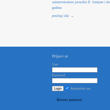
zainteresiranom javnošću II. Izmjene i 
godinu
pročitaj više
→
Prijavi se
User
Password
Remember me
Recover password