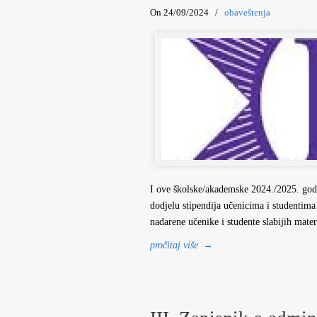
On 24/09/2024
/
obaveštenja
I ove školske/akademske 2024./2025. godi
dodjelu stipendija učenicima i studenti
nadarene učenike i studente slabijih mat
pročitaj više
→