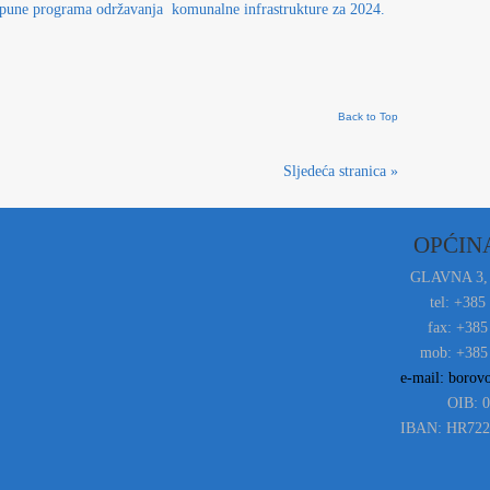
dopune programa održavanja komunalne infrastrukture za 2024.
Back to Top
Sljedeća stranica »
OPĆIN
GLAVNA 3,
tel: +385
fax: +385
mob: +385 
e-mail: borov
OIB: 
IBAN: HR722