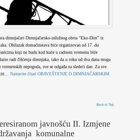
bra dimnjačari Dimnjačarsko-uslužnog obrta “Eko-Dim” iz
njaka. Obilazak domaćinstava biće organizovan od 17. do
isnicima koji ne budu kod kuće u radnom vremenu biće
olazio radi čišćenja dimnjaka, tako da u roku od dva dana mogu
ju vremenskih nepogoda, sve se odgađa za sledeći dan. Za sve
atiti…
Nastavite čitati
OBAVEŠTENJE O DIMNJAČARSKIM
Back to Top
teresiranom javnošću II. Izmjene
održavanja komunalne