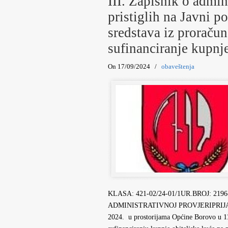
III. Zapisnik o admin
pristiglih na Javni p
sredstava iz proraču
sufinanciranje kupnj
On 17/09/2024
/
obaveštenja
KLASA: 421-02/24-01/1UR.BROJ: 2196-9
ADMINISTRATIVNOJ PROVJERIPRIJAVA 
2024. u prostorijama Općine Borovo u 11