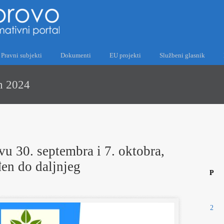
Pravni subjekti
Dokumenti
EU projekti
Službeni glasnik
an 2024
u 30. septembra i 7. oktobra,
en do daljnjeg
P
2