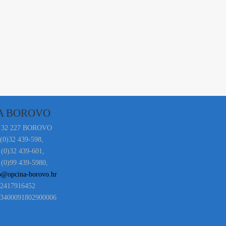
A BOROVO
 32 227 BOROVO
 (0)32 439-598,
 (0)32 439-601,
(0)99 439-5980,
o@opcina-borovo.hr
02417916452
3400091802900006