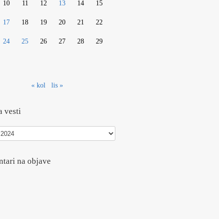
10
11
12
13
14
15
17
18
19
20
21
22
24
25
26
27
28
29
« kol
lis »
 vesti
tari na objave