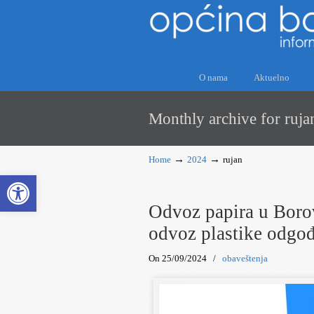
O nama
Aktuelno
Monthly archive for ruj
→
→
Home
2024
rujan
Open toolbar
Odvoz papira u Borov
odvoz plastike odgođ
On 25/09/2024
/
obaveštenja