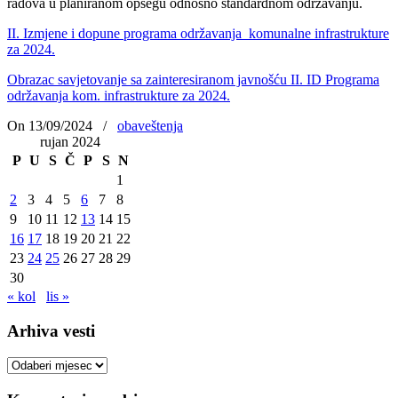
radova u planiranom opsegu odnosno standardnom održavanju.
II. Izmjene i dopune programa održavanja komunalne infrastrukture
za 2024.
Obrazac savjetovanje sa zainteresiranom javnošću II. ID Programa
održavanja kom. infrastrukture za 2024.
On 13/09/2024
/
obaveštenja
rujan 2024
P
U
S
Č
P
S
N
1
2
3
4
5
6
7
8
9
10
11
12
13
14
15
16
17
18
19
20
21
22
23
24
25
26
27
28
29
30
« kol
lis »
Arhiva vesti
Arhiva
vesti