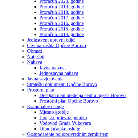
Proračun 2020. godine
Proračun 2019. godine
Proračun 2018. godine
Proračun 2017. godine
Proračun 2016. godine
Proračun 2015. godine
Proračun 2014. godine
Jedinstveni upravni odjel
Civilna zaštita Općine Borovo
Obrasci
Natječaji
Nabava
Javna nabava
Jednostavna nabava
Javna savjetovanja
Strateški dokumenti Općine Borovo
Prostorni plan
Detaljan plan uređenja centra mjesta Borovo
Prostorni plan Općine Borovo
Komunalne usluge
Mjesno groblje
Linijski prijevoz putnika
Vodovod Grada Vukovara
Dimnjačarske usluge
Gospodarenje poljoprivrednim zemljištem