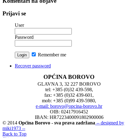
Komentari na objave
Prijavi se
User
Password
Remember me
Recover password
OPĆINA BOROVO
GLAVNA 3, 32 227 BOROVO
tel: +385 (0)32 439-598,
fax: +385 (0)32 439-601,
mob: +385 (0)99 439-5980,
e-mail: borovo@opcina-borovo.hr
OIB: 02417916452
IBAN: HR7223400091802900006
© 2014
Općina Borovo - sva prava zadržana
-- designed by
miki1973 --
Back to Top