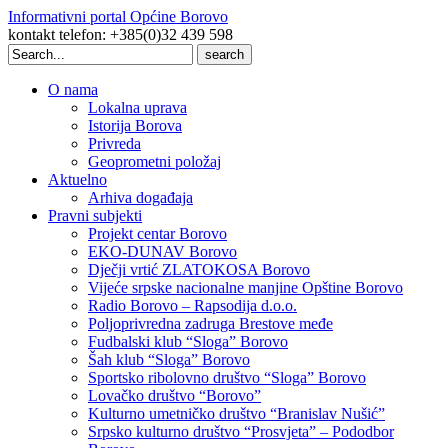
Informativni portal Općine Borovo
kontakt telefon: +385(0)32 439 598
Search
for:
O nama
Lokalna uprava
Istorija Borova
Privreda
Geoprometni položaj
Aktuelno
Arhiva događaja
Pravni subjekti
Projekt centar Borovo
EKO-DUNAV Borovo
Dječji vrtić ZLATOKOSA Borovo
Vijeće srpske nacionalne manjine Opštine Borovo
Radio Borovo – Rapsodija d.o.o.
Poljoprivredna zadruga Brestove međe
Fudbalski klub “Sloga” Borovo
Šah klub “Sloga” Borovo
Sportsko ribolovno društvo “Sloga” Borovo
Lovačko društvo “Borovo”
Kulturno umetničko društvo “Branislav Nušić”
Srpsko kulturno društvo “Prosvjeta” – Pododbor