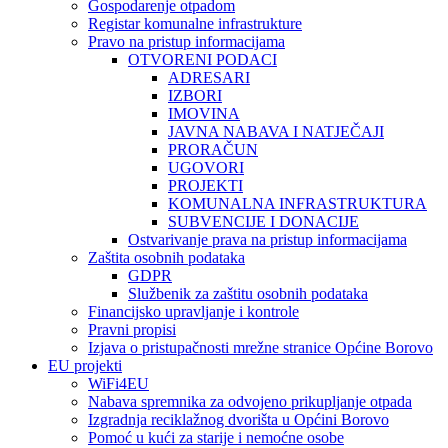
Gospodarenje otpadom
Registar komunalne infrastrukture
Pravo na pristup informacijama
OTVORENI PODACI
ADRESARI
IZBORI
IMOVINA
JAVNA NABAVA I NATJEČAJI
PRORAČUN
UGOVORI
PROJEKTI
KOMUNALNA INFRASTRUKTURA
SUBVENCIJE I DONACIJE
Ostvarivanje prava na pristup informacijama
Zaštita osobnih podataka
GDPR
Službenik za zaštitu osobnih podataka
Financijsko upravljanje i kontrole
Pravni propisi
Izjava o pristupačnosti mrežne stranice Općine Borovo
EU projekti
WiFi4EU
Nabava spremnika za odvojeno prikupljanje otpada
Izgradnja reciklažnog dvorišta u Općini Borovo
Pomoć u kući za starije i nemoćne osobe