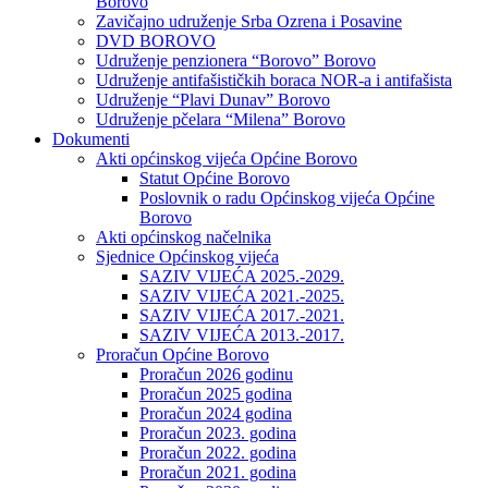
Borovo
Zavičajno udruženje Srba Ozrena i Posavine
DVD BOROVO
Udruženje penzionera “Borovo” Borovo
Udruženje antifašističkih boraca NOR-a i antifašista
Udruženje “Plavi Dunav” Borovo
Udruženje pčelara “Milena” Borovo
Dokumenti
Akti općinskog vijeća Općine Borovo
Statut Općine Borovo
Poslovnik o radu Općinskog vijeća Općine
Borovo
Akti općinskog načelnika
Sjednice Općinskog vijeća
SAZIV VIJEĆA 2025.-2029.
SAZIV VIJEĆA 2021.-2025.
SAZIV VIJEĆA 2017.-2021.
SAZIV VIJEĆA 2013.-2017.
Proračun Općine Borovo
Proračun 2026 godinu
Proračun 2025 godina
Proračun 2024 godina
Proračun 2023. godina
Proračun 2022. godina
Proračun 2021. godina