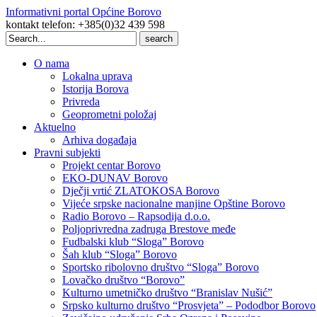
Informativni portal Općine Borovo
kontakt telefon: +385(0)32 439 598
Search
for:
O nama
Lokalna uprava
Istorija Borova
Privreda
Geoprometni položaj
Aktuelno
Arhiva događaja
Pravni subjekti
Projekt centar Borovo
EKO-DUNAV Borovo
Dječji vrtić ZLATOKOSA Borovo
Vijeće srpske nacionalne manjine Opštine Borovo
Radio Borovo – Rapsodija d.o.o.
Poljoprivredna zadruga Brestove međe
Fudbalski klub “Sloga” Borovo
Šah klub “Sloga” Borovo
Sportsko ribolovno društvo “Sloga” Borovo
Lovačko društvo “Borovo”
Kulturno umetničko društvo “Branislav Nušić”
Srpsko kulturno društvo “Prosvjeta” – Pododbor Borovo