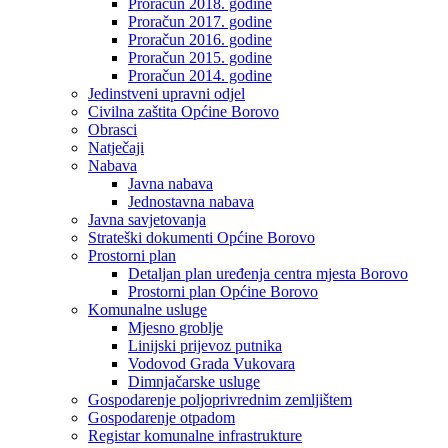
Proračun 2018. godine
Proračun 2017. godine
Proračun 2016. godine
Proračun 2015. godine
Proračun 2014. godine
Jedinstveni upravni odjel
Civilna zaštita Općine Borovo
Obrasci
Natječaji
Nabava
Javna nabava
Jednostavna nabava
Javna savjetovanja
Strateški dokumenti Općine Borovo
Prostorni plan
Detaljan plan uređenja centra mjesta Borovo
Prostorni plan Općine Borovo
Komunalne usluge
Mjesno groblje
Linijski prijevoz putnika
Vodovod Grada Vukovara
Dimnjačarske usluge
Gospodarenje poljoprivrednim zemljištem
Gospodarenje otpadom
Registar komunalne infrastrukture