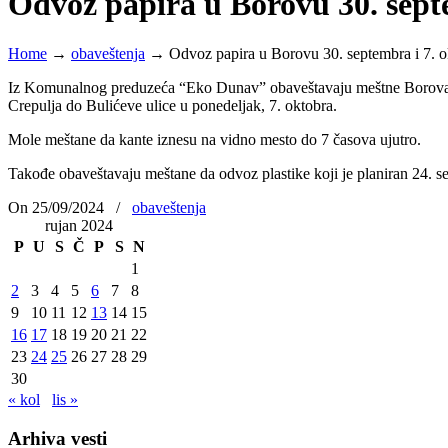
Odvoz papira u Borovu 30. septe
Home
→
obaveštenja
→
Odvoz papira u Borovu 30. septembra i 7. o
Iz Komunalnog preduzeća “Eko Dunav” obaveštavaju meštne Borova da 
Crepulja do Bulićeve ulice u ponedeljak, 7. oktobra.
Mole meštane da kante iznesu na vidno mesto do 7 časova ujutro.
Takođe obaveštavaju meštane da odvoz plastike koji je planiran 24. se
On 25/09/2024
/
obaveštenja
rujan 2024
P
U
S
Č
P
S
N
1
2
3
4
5
6
7
8
9
10
11
12
13
14
15
16
17
18
19
20
21
22
23
24
25
26
27
28
29
30
« kol
lis »
Arhiva vesti