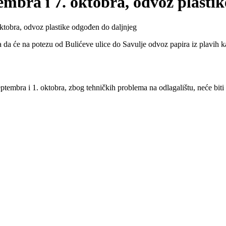
mbra i 7. oktobra, odvoz plasti
ktobra, odvoz plastike odgođen do daljnjeg
će na potezu od Bulićeve ulice do Savulje odvoz papira iz plavih kan
ptembra i 1. oktobra, zbog tehničkih problema na odlagalištu, neće biti 