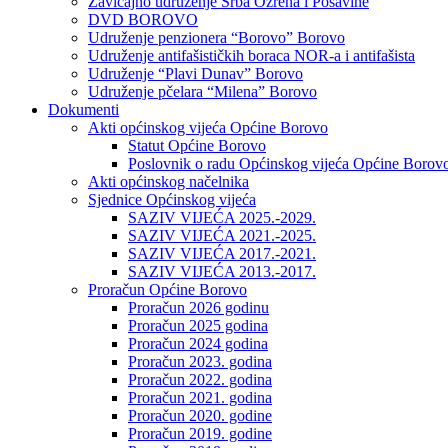
Zavičajno udruženje Srba Ozrena i Posavine
DVD BOROVO
Udruženje penzionera “Borovo” Borovo
Udruženje antifašističkih boraca NOR-a i antifašista
Udruženje “Plavi Dunav” Borovo
Udruženje pčelara “Milena” Borovo
Dokumenti
Akti općinskog vijeća Općine Borovo
Statut Općine Borovo
Poslovnik o radu Općinskog vijeća Općine Borov
Akti općinskog načelnika
Sjednice Općinskog vijeća
SAZIV VIJEĆA 2025.-2029.
SAZIV VIJEĆA 2021.-2025.
SAZIV VIJEĆA 2017.-2021.
SAZIV VIJEĆA 2013.-2017.
Proračun Općine Borovo
Proračun 2026 godinu
Proračun 2025 godina
Proračun 2024 godina
Proračun 2023. godina
Proračun 2022. godina
Proračun 2021. godina
Proračun 2020. godine
Proračun 2019. godine