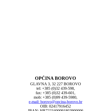
OPĆINA BOROVO
GLAVNA 3, 32 227 BOROVO
tel: +385 (0)32 439-598,
fax: +385 (0)32 439-601,
mob: +385 (0)99 439-5980,
e-mail: borovo@opcina-borovo.hr
OIB: 02417916452
IBAN: HR7223400091802900006