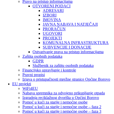
Pravo na pristup informacijama
OTVORENI PODACI
ADRESARI
IZBORI
IMOVINA
JAVNA NABAVA I NATJEČAJI
PRORAČUN
UGOVORI
PROJEKTI
KOMUNALNA INFRASTRUKTURA
SUBVENCIJE I DONACIJE
Ostvarivanje prava na pristup informacijama
Zaštita osobnih podataka
GDPR
Službenik za zaštitu osobnih podataka
Financijsko upravljanje i kontrole
Pravni propisi
Izjava o pristupačnosti mrežne stranice Općine Borovo
EU projekti
WiFi4EU
Nabava spremnika za odvojeno prikupljanje otpada
Izgradnja reciklažnog dvorišta u Općini Borovo
Pomoć u kući za starije i nemoćne osobe
Pomoć u kući za starije i nemoćne osobe – faza 2
Pomoć u kući za starije i nemoćne osobe – faza 3