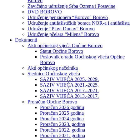
Borovo
Zavičajno udruženje Srba Ozrena i Posavine
DVD BOROVO
Udruženje penzionera “Borovo” Borovo
Udruženje antifašističkih boraca NOR-a i antifašista
Udruženje “Plavi Dunav” Borovo
Udruženje pčelara “Milena” Borovo
Dokumenti
Akti općinskog vijeća Općine Borovo
Statut Općine Borovo
Poslovnik o radu Općinskog vijeća Općine
Borovo
Akti općinskog načelnika
Sjednice Općinskog vijeća
SAZIV VIJEĆA 2025.-2029.
SAZIV VIJEĆA 2021.-2025.
SAZIV VIJEĆA 2017.-2021.
SAZIV VIJEĆA 2013.-2017.
Proračun Općine Borovo
Proračun 2026 godinu
Proračun 2025 godina
Proračun 2024 godina
Proračun 2023. godina
Proračun 2022. godina
Proračun 2021. godina