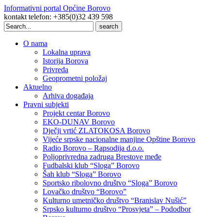
Informativni portal Općine Borovo
kontakt telefon: +385(0)32 439 598
Search
for:
O nama
Lokalna uprava
Istorija Borova
Privreda
Geoprometni položaj
Aktuelno
Arhiva događaja
Pravni subjekti
Projekt centar Borovo
EKO-DUNAV Borovo
Dječji vrtić ZLATOKOSA Borovo
Vijeće srpske nacionalne manjine Opštine Borovo
Radio Borovo – Rapsodija d.o.o.
Poljoprivredna zadruga Brestove međe
Fudbalski klub “Sloga” Borovo
Šah klub “Sloga” Borovo
Sportsko ribolovno društvo “Sloga” Borovo
Lovačko društvo “Borovo”
Kulturno umetničko društvo “Branislav Nušić”
Srpsko kulturno društvo “Prosvjeta” – Pododbor