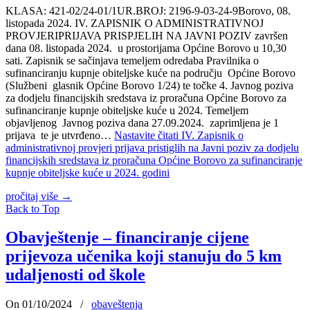
KLASA: 421-02/24-01/1UR.BROJ: 2196-9-03-24-9Borovo, 08.
listopada 2024. IV. ZAPISNIK O ADMINISTRATIVNOJ
PROVJERIPRIJAVA PRISPJELIH NA JAVNI POZIV završen
dana 08. listopada 2024. u prostorijama Općine Borovo u 10,30
sati. Zapisnik se sačinjava temeljem odredaba Pravilnika o
sufinanciranju kupnje obiteljske kuće na području Općine Borovo
(Službeni glasnik Općine Borovo 1/24) te točke 4. Javnog poziva
za dodjelu financijskih sredstava iz proračuna Općine Borovo za
sufinanciranje kupnje obiteljske kuće u 2024. Temeljem
objavljenog Javnog poziva dana 27.09.2024. zaprimljena je 1
prijava te je utvrđeno…
Nastavite čitati
IV. Zapisnik o
administrativnoj provjeri prijava pristiglih na Javni poziv za dodjelu
financijskih sredstava iz proračuna Općine Borovo za sufinanciranje
kupnje obiteljske kuće u 2024. godini
pročitaj više
→
Back to Top
Obavještenje – financiranje cijene
prijevoza učenika koji stanuju do 5 km
udaljenosti od škole
On 01/10/2024
/
obaveštenja