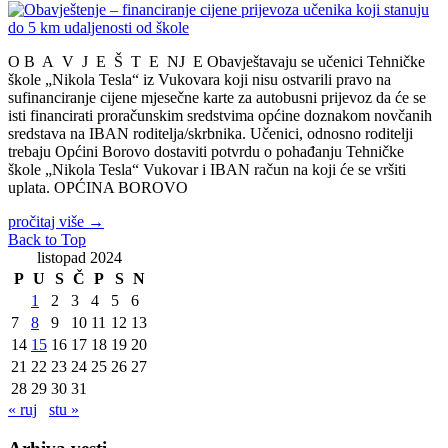
O B A V J E Š T E NJ E Obavještavaju se učenici Tehničke
škole „Nikola Tesla“ iz Vukovara koji nisu ostvarili pravo na
sufinanciranje cijene mjesečne karte za autobusni prijevoz da će se
isti financirati proračunskim sredstvima općine doznakom novčanih
sredstava na IBAN roditelja/skrbnika. Učenici, odnosno roditelji
trebaju Općini Borovo dostaviti potvrdu o pohađanju Tehničke
škole „Nikola Tesla“ Vukovar i IBAN račun na koji će se vršiti
uplata. OPĆINA BOROVO
pročitaj više
→
Back to Top
listopad 2024
P
U
S
Č
P
S
N
1
2
3
4
5
6
7
8
9
10
11
12
13
14
15
16
17
18
19
20
21
22
23
24
25
26
27
28
29
30
31
« ruj
stu »