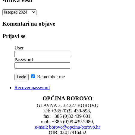
Arhiva vesti
Arhiva
vesti
Komentari na objave
Prijavi se
User
Password
Remember me
Recover password
OPĆINA BOROVO
GLAVNA 3, 32 227 BOROVO
tel: +385 (0)32 439-598,
fax: +385 (0)32 439-601,
mob: +385 (0)99 439-5980,
e-mail: borovo@opcina-borovo.hr
OIB: 02417916452