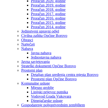
Proračun 2020. godine
Proračun 2019. godine
Proračun 2018. godine
Proračun 2017. godine
Proračun 2016. godine
Proračun 2015. godine
Proračun 2014. godine
Jedinstveni upravni odjel
Civilna zaštita Općine Borovo
Obrasci
Natječaji
Nabava
Javna nabava
Jednostavna nabava
Javna savjetovanja
Strateški dokumenti Općine Borovo
Prostorni plan
Detaljan plan uređenja centra mjesta Borovo
Prostorni plan Općine Borovo
Komunalne usluge
Mjesno groblje
Linijski prijevoz putnika
Vodovod Grada Vukovara
Dimnjačarske usluge
Gospodarenje poljoprivrednim zemljištem