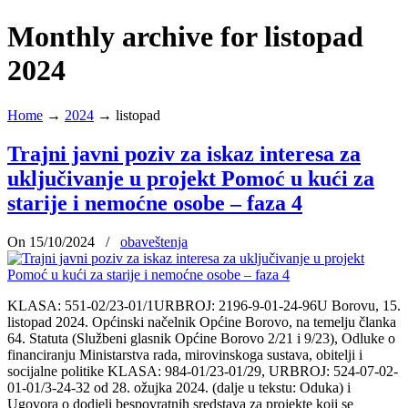
Monthly archive for listopad
2024
Home
→
2024
→
listopad
Trajni javni poziv za iskaz interesa za
uključivanje u projekt Pomoć u kući za
starije i nemoćne osobe – faza 4
On 15/10/2024
/
obaveštenja
KLASA: 551-02/23-01/1URBROJ: 2196-9-01-24-96U Borovu, 15.
listopad 2024. Općinski načelnik Općine Borovo, na temelju članka
64. Statuta (Službeni glasnik Općine Borovo 2/21 i 9/23), Odluke o
financiranju Ministarstva rada, mirovinskoga sustava, obitelji i
socijalne politike KLASA: 984-01/23-01/29, URBROJ: 524-07-02-
01-01/3-24-32 od 28. ožujka 2024. (dalje u tekstu: Oduka) i
Ugovora o dodjeli bespovratnih sredstava za projekte koji se