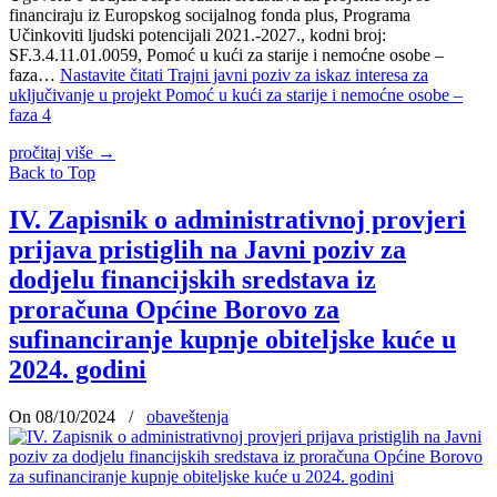
financiraju iz Europskog socijalnog fonda plus, Programa
Učinkoviti ljudski potencijali 2021.-2027., kodni broj:
SF.3.4.11.01.0059, Pomoć u kući za starije i nemoćne osobe –
faza…
Nastavite čitati
Trajni javni poziv za iskaz interesa za
uključivanje u projekt Pomoć u kući za starije i nemoćne osobe –
faza 4
pročitaj više
→
Back to Top
IV. Zapisnik o administrativnoj provjeri
prijava pristiglih na Javni poziv za
dodjelu financijskih sredstava iz
proračuna Općine Borovo za
sufinanciranje kupnje obiteljske kuće u
2024. godini
On 08/10/2024
/
obaveštenja