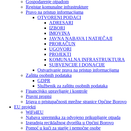
Gospodarenje otpadom
Registar komunalne infrastrukture
Pravo na pristup informacijama
OTVORENI PODACI
ADRESARI
IZBORI
IMOVINA
JAVNA NABAVA I NATJEČAJI
PRORAČUN
UGOVORI
PROJEKTI
KOMUNALNA INFRASTRUKTURA
SUBVENCIJE I DONACIJE
Ostvarivanje prava na pristup informacijama
Zaštita osobnih podataka
GDPR
Službenik za zaštitu osobnih podataka
Financijsko upravljanje i kontrole
Pravni propisi
Izjava o pristupačnosti mrežne stranice Općine Borovo
EU projekti
WiFi4EU
Nabava spremnika za odvojeno prikupljanje otpada
Izgradnja reciklažnog dvorišta u Općini Borovo
Pomoć u kući za starije i nemoćne osobe