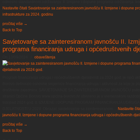
odnosno standardnom održavanju. II. Izmjene i dopune programa održavanja ko
Nastavite čitati
Savjetovanje sa zainteresiranom javnošću II. Izmjene i dopune 
infrastrukture za 2024. godinu
pročitaj više
→
Back to Top
Savjetovanje sa zainteresiranom javnošću II. Izm
programa financiranja udruga i općedruštvenih dj
On 13/09/2024
/
obaveštenja
Program financiranja udruga i općedruštvenih djelatnosti za 2024 god. je opći ak
Borovo definiralo osnovne smjernice financiranja udruga i aktivnosti za koje je pla
društvenu zajednicu. SAVJETOVANJE SA ZAINTERESIRANOM JAVNOŠĆU putem o
stranici Općine Borovo www.opcina-borovo.hr otvoreno je u vremenskom razdoblj
listopad 2024 god. II. IZMJENE I DOPUNE PROGRAM FINANCIRANJA UDRUG
DJELATNOSTI U 2024. Obrazac savjetovanje sa zainteresiranom…
Nastavite čita
javnošću II. Izmjene i dopune programa financiranja udruga i općedruštvenih djel
pročitaj više
→
Back to Top