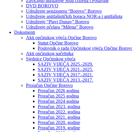
Zavičajno udruženje Srba Ozrena i Posavine
DVD BOROVO
Udruženje penzionera “Borovo” Borovo
Udruženje antifašističkih boraca NOR-a i antifašista
Udruženje “Plavi Dunav” Borovo
Udruženje pčelara “Milena” Borovo
Dokumenti
Akti općinskog vijeća Općine Borovo
Statut Općine Borovo
Poslovnik o radu Općinskog vijeća Općine Borov
Akti općinskog načelnika
Sjednice Općinskog vijeća
SAZIV VIJEĆA 2025.-2029.
SAZIV VIJEĆA 2021.-2025.
SAZIV VIJEĆA 2017.-2021.
SAZIV VIJEĆA 2013.-2017.
Proračun Općine Borovo
Proračun 2026 godinu
Proračun 2025 godina
Proračun 2024 godina
Proračun 2023. godina
Proračun 2022. godina
Proračun 2021. godina
Proračun 2020. godine
Proračun 2019. godine