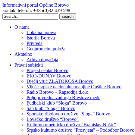
Informativni portal Općine Borovo
kontakt telefon: +385(0)32 439 598
Search
for:
O nama
Lokalna uprava
Istorija Borova
Privreda
Geoprometni položaj
Aktuelno
Arhiva događaja
Pravni subjekti
Projekt centar Borovo
EKO-DUNAV Borovo
Dječji vrtić ZLATOKOSA Borovo
Vijeće srpske nacionalne manjine Opštine Borovo
Radio Borovo – Rapsodija d.o.o.
Poljoprivredna zadruga Brestove međe
Fudbalski klub “Sloga” Borovo
Šah klub “Sloga” Borovo
Sportsko ribolovno društvo “Sloga” Borovo
Lovačko društvo “Borovo”
Kulturno umetničko društvo “Branislav Nušić”
Srpsko kulturno društvo “Prosvjeta” – Pododbor Borovo