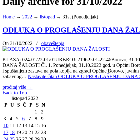
Daily archive for 31/10/2022
Home
→
2022
→
listopad
→
31st (Ponedjeljak)
ODLUKA O PROGLAŠENJU DANA ŽAL
On 31/10/2022
/
obaveštenja
KLASA: 024-01/22-01/01URBROJ: 2196-9-01-22-46Borovo, 31.10.20
DANA ŽALOSTI Čl. 1. Ponedjeljak, 31.10.2022 god. u Općini Borovo p
i spuštanjem zastava na pola koplja na zgradi Općine Borovo, javnim
zabavnog…
Nastavite čitati
ODLUKA O PROGLAŠENJU DANA 
pročitaj više
→
Back to Top
listopad 2022
P
U
S
Č
P
S
N
1
2
3
4
5
6
7
8
9
10
11
12
13
14
15
16
17
18
19
20
21
22
23
24
25
26
27
28
29
30