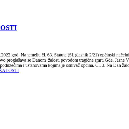
OSTI
22 god. Na temelju čl. 63. Statuta (Sl. glasnik 2/21) općinski
roglašava se Danom žalosti povodom tragične smrti Gđe. Jasne Veselin
 poduzećima i ustanovama kojima je osnivač općina. Čl. 3. Na Dan žalos
ŽALOSTI