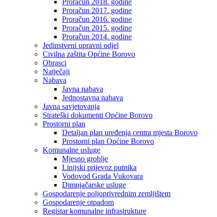
Proračun 2018. godine
Proračun 2017. godine
Proračun 2016. godine
Proračun 2015. godine
Proračun 2014. godine
Jedinstveni upravni odjel
Civilna zaštita Općine Borovo
Obrasci
Natječaji
Nabava
Javna nabava
Jednostavna nabava
Javna savjetovanja
Strateški dokumenti Općine Borovo
Prostorni plan
Detaljan plan uređenja centra mjesta Borovo
Prostorni plan Općine Borovo
Komunalne usluge
Mjesno groblje
Linijski prijevoz putnika
Vodovod Grada Vukovara
Dimnjačarske usluge
Gospodarenje poljoprivrednim zemljištem
Gospodarenje otpadom
Registar komunalne infrastrukture