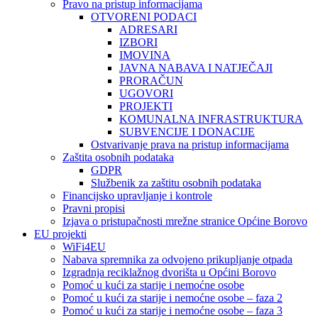
Pravo na pristup informacijama
OTVORENI PODACI
ADRESARI
IZBORI
IMOVINA
JAVNA NABAVA I NATJEČAJI
PRORAČUN
UGOVORI
PROJEKTI
KOMUNALNA INFRASTRUKTURA
SUBVENCIJE I DONACIJE
Ostvarivanje prava na pristup informacijama
Zaštita osobnih podataka
GDPR
Službenik za zaštitu osobnih podataka
Financijsko upravljanje i kontrole
Pravni propisi
Izjava o pristupačnosti mrežne stranice Općine Borovo
EU projekti
WiFi4EU
Nabava spremnika za odvojeno prikupljanje otpada
Izgradnja reciklažnog dvorišta u Općini Borovo
Pomoć u kući za starije i nemoćne osobe
Pomoć u kući za starije i nemoćne osobe – faza 2
Pomoć u kući za starije i nemoćne osobe – faza 3