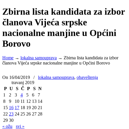
Zbirna lista kandidata za izbor
članova Vijeća srpske
nacionalne manjine u Općini
Borovo
Home
→
lokalna samouprava
→
Zbirna lista kandidata za izbor
članova Vijeća srpske nacionalne manjine u Općini Borovo
On 16/04/2019
/
lokalna samouprava
,
obaveštenja
travanj 2019
P
U
S
Č
P
S
N
1
2
3
4
5
6
7
8
9
10
11
12
13
14
15
16
17
18
19
20
21
22
23
24
25
26
27
28
29
30
« ožu
svi »