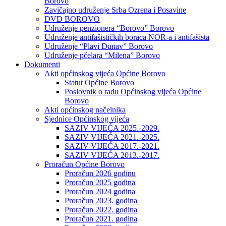
Borovo
Zavičajno udruženje Srba Ozrena i Posavine
DVD BOROVO
Udruženje penzionera “Borovo” Borovo
Udruženje antifašističkih boraca NOR-a i antifašista
Udruženje “Plavi Dunav” Borovo
Udruženje pčelara “Milena” Borovo
Dokumenti
Akti općinskog vijeća Općine Borovo
Statut Općine Borovo
Poslovnik o radu Općinskog vijeća Općine
Borovo
Akti općinskog načelnika
Sjednice Općinskog vijeća
SAZIV VIJEĆA 2025.-2029.
SAZIV VIJEĆA 2021.-2025.
SAZIV VIJEĆA 2017.-2021.
SAZIV VIJEĆA 2013.-2017.
Proračun Općine Borovo
Proračun 2026 godinu
Proračun 2025 godina
Proračun 2024 godina
Proračun 2023. godina
Proračun 2022. godina
Proračun 2021. godina