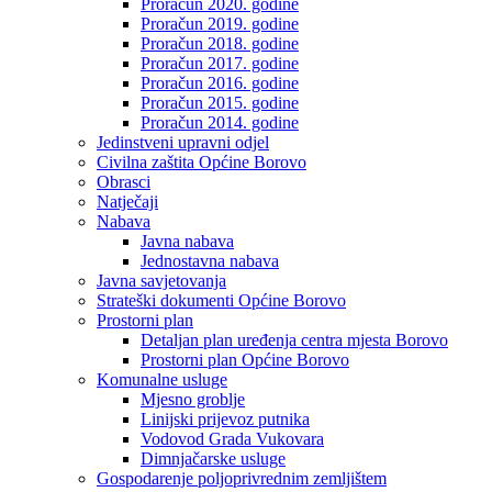
Proračun 2020. godine
Proračun 2019. godine
Proračun 2018. godine
Proračun 2017. godine
Proračun 2016. godine
Proračun 2015. godine
Proračun 2014. godine
Jedinstveni upravni odjel
Civilna zaštita Općine Borovo
Obrasci
Natječaji
Nabava
Javna nabava
Jednostavna nabava
Javna savjetovanja
Strateški dokumenti Općine Borovo
Prostorni plan
Detaljan plan uređenja centra mjesta Borovo
Prostorni plan Općine Borovo
Komunalne usluge
Mjesno groblje
Linijski prijevoz putnika
Vodovod Grada Vukovara
Dimnjačarske usluge
Gospodarenje poljoprivrednim zemljištem