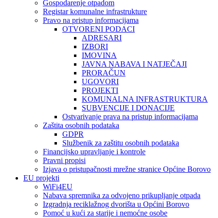
Gospodarenje otpadom
Registar komunalne infrastrukture
Pravo na pristup informacijama
OTVORENI PODACI
ADRESARI
IZBORI
IMOVINA
JAVNA NABAVA I NATJEČAJI
PRORAČUN
UGOVORI
PROJEKTI
KOMUNALNA INFRASTRUKTURA
SUBVENCIJE I DONACIJE
Ostvarivanje prava na pristup informacijama
Zaštita osobnih podataka
GDPR
Službenik za zaštitu osobnih podataka
Financijsko upravljanje i kontrole
Pravni propisi
Izjava o pristupačnosti mrežne stranice Općine Borovo
EU projekti
WiFi4EU
Nabava spremnika za odvojeno prikupljanje otpada
Izgradnja reciklažnog dvorišta u Općini Borovo
Pomoć u kući za starije i nemoćne osobe