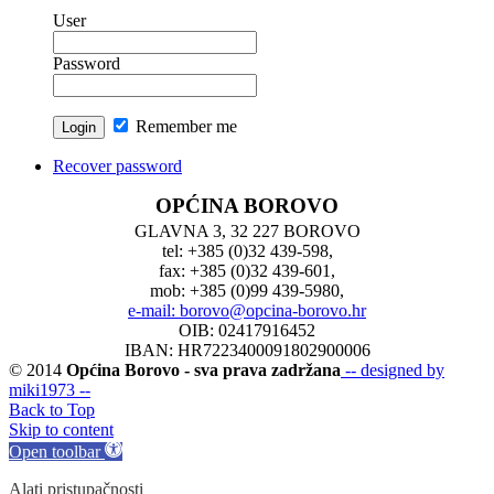
User
Password
Remember me
Recover password
OPĆINA BOROVO
GLAVNA 3, 32 227 BOROVO
tel: +385 (0)32 439-598,
fax: +385 (0)32 439-601,
mob: +385 (0)99 439-5980,
e-mail: borovo@opcina-borovo.hr
OIB: 02417916452
IBAN: HR7223400091802900006
© 2014
Općina Borovo - sva prava zadržana
-- designed by
miki1973 --
Back to Top
Skip to content
Open toolbar
Alati pristupačnosti