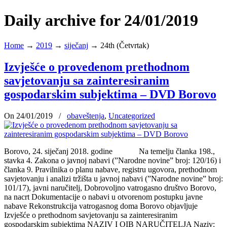
Daily archive for 24/01/2019
Home
→
2019
→
siječanj
→
24th (Četvrtak)
Izvješće o provedenom prethodnom
savjetovanju sa zainteresiranim
gospodarskim subjektima – DVD Borovo
On 24/01/2019
/
obaveštenja
,
Uncategorized
Borovo, 24. siječanj 2018. godine Na temelju članka 198.,
stavka 4. Zakona o javnoj nabavi (”Narodne novine” broj: 120/16) i
članka 9. Pravilnika o planu nabave, registru ugovora, prethodnom
savjetovanju i analizi tržišta u javnoj nabavi (”Narodne novine” broj:
101/17), javni naručitelj, Dobrovoljno vatrogasno društvo Borovo,
na nacrt Dokumentacije o nabavi u otvorenom postupku javne
nabave Rekonstrukcija vatrogasnog doma Borovo objavljuje
Izvješće o prethodnom savjetovanju sa zainteresiranim
gospodarskim subjektima NAZIV I OIB NARUČITELJA Naziv: