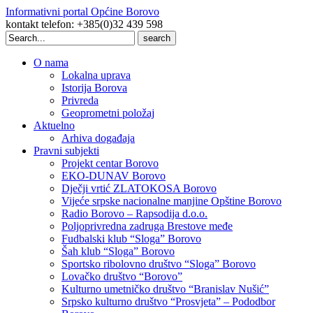
Informativni portal Općine Borovo
kontakt telefon: +385(0)32 439 598
Search
for:
O nama
Lokalna uprava
Istorija Borova
Privreda
Geoprometni položaj
Aktuelno
Arhiva događaja
Pravni subjekti
Projekt centar Borovo
EKO-DUNAV Borovo
Dječji vrtić ZLATOKOSA Borovo
Vijeće srpske nacionalne manjine Opštine Borovo
Radio Borovo – Rapsodija d.o.o.
Poljoprivredna zadruga Brestove međe
Fudbalski klub “Sloga” Borovo
Šah klub “Sloga” Borovo
Sportsko ribolovno društvo “Sloga” Borovo
Lovačko društvo “Borovo”
Kulturno umetničko društvo “Branislav Nušić”
Srpsko kulturno društvo “Prosvjeta” – Pododbor