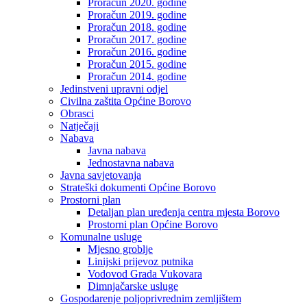
Proračun 2020. godine
Proračun 2019. godine
Proračun 2018. godine
Proračun 2017. godine
Proračun 2016. godine
Proračun 2015. godine
Proračun 2014. godine
Jedinstveni upravni odjel
Civilna zaštita Općine Borovo
Obrasci
Natječaji
Nabava
Javna nabava
Jednostavna nabava
Javna savjetovanja
Strateški dokumenti Općine Borovo
Prostorni plan
Detaljan plan uređenja centra mjesta Borovo
Prostorni plan Općine Borovo
Komunalne usluge
Mjesno groblje
Linijski prijevoz putnika
Vodovod Grada Vukovara
Dimnjačarske usluge
Gospodarenje poljoprivrednim zemljištem