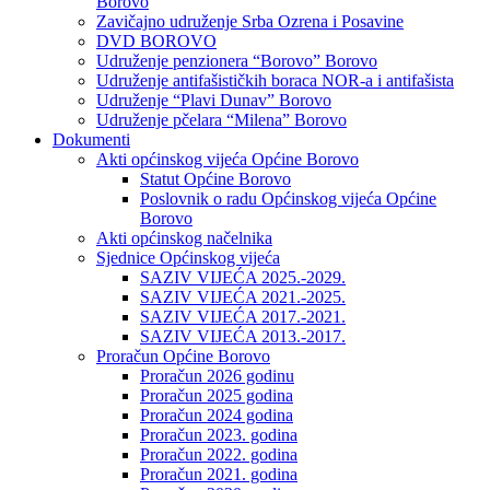
Borovo
Zavičajno udruženje Srba Ozrena i Posavine
DVD BOROVO
Udruženje penzionera “Borovo” Borovo
Udruženje antifašističkih boraca NOR-a i antifašista
Udruženje “Plavi Dunav” Borovo
Udruženje pčelara “Milena” Borovo
Dokumenti
Akti općinskog vijeća Općine Borovo
Statut Općine Borovo
Poslovnik o radu Općinskog vijeća Općine
Borovo
Akti općinskog načelnika
Sjednice Općinskog vijeća
SAZIV VIJEĆA 2025.-2029.
SAZIV VIJEĆA 2021.-2025.
SAZIV VIJEĆA 2017.-2021.
SAZIV VIJEĆA 2013.-2017.
Proračun Općine Borovo
Proračun 2026 godinu
Proračun 2025 godina
Proračun 2024 godina
Proračun 2023. godina
Proračun 2022. godina
Proračun 2021. godina