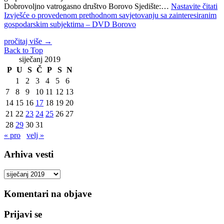
Dobrovoljno vatrogasno društvo Borovo Sjedište:…
Nastavite čitati
Izvješće o provedenom prethodnom savjetovanju sa zainteresiranim
gospodarskim subjektima – DVD Borovo
pročitaj više
→
Back to Top
siječanj 2019
P
U
S
Č
P
S
N
1
2
3
4
5
6
7
8
9
10
11
12
13
14
15
16
17
18
19
20
21
22
23
24
25
26
27
28
29
30
31
« pro
velj »
Arhiva vesti
Arhiva
vesti
Komentari na objave
Prijavi se