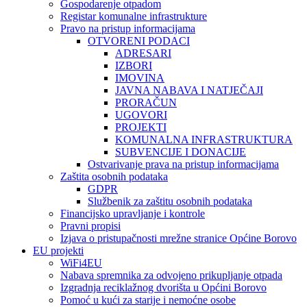
Gospodarenje otpadom
Registar komunalne infrastrukture
Pravo na pristup informacijama
OTVORENI PODACI
ADRESARI
IZBORI
IMOVINA
JAVNA NABAVA I NATJEČAJI
PRORAČUN
UGOVORI
PROJEKTI
KOMUNALNA INFRASTRUKTURA
SUBVENCIJE I DONACIJE
Ostvarivanje prava na pristup informacijama
Zaštita osobnih podataka
GDPR
Službenik za zaštitu osobnih podataka
Financijsko upravljanje i kontrole
Pravni propisi
Izjava o pristupačnosti mrežne stranice Općine Borovo
EU projekti
WiFi4EU
Nabava spremnika za odvojeno prikupljanje otpada
Izgradnja reciklažnog dvorišta u Općini Borovo
Pomoć u kući za starije i nemoćne osobe