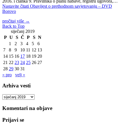
2016. i članka 9. Pravilnika o planu nabave, registru ugovora,…
Nastavite čitati
Obavijest o prethodnom savjetovanju – DVD
Borovo
pročitaj više
→
Back to Top
siječanj 2019
P
U
S
Č
P
S
N
1
2
3
4
5
6
7
8
9
10
11
12
13
14
15
16
17
18
19
20
21
22
23
24
25
26
27
28
29
30
31
« pro
velj »
Arhiva vesti
Arhiva
vesti
Komentari na objave
Prijavi se