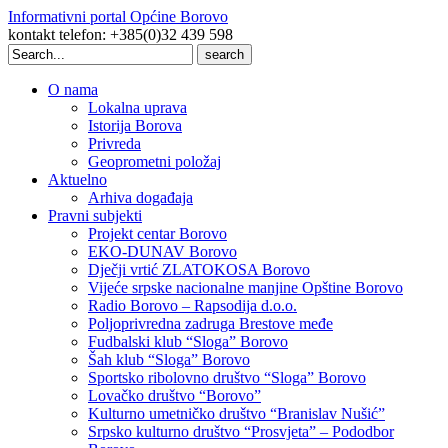
Informativni portal Općine Borovo
kontakt telefon: +385(0)32 439 598
Search
for:
O nama
Lokalna uprava
Istorija Borova
Privreda
Geoprometni položaj
Aktuelno
Arhiva događaja
Pravni subjekti
Projekt centar Borovo
EKO-DUNAV Borovo
Dječji vrtić ZLATOKOSA Borovo
Vijeće srpske nacionalne manjine Opštine Borovo
Radio Borovo – Rapsodija d.o.o.
Poljoprivredna zadruga Brestove međe
Fudbalski klub “Sloga” Borovo
Šah klub “Sloga” Borovo
Sportsko ribolovno društvo “Sloga” Borovo
Lovačko društvo “Borovo”
Kulturno umetničko društvo “Branislav Nušić”
Srpsko kulturno društvo “Prosvjeta” – Pododbor