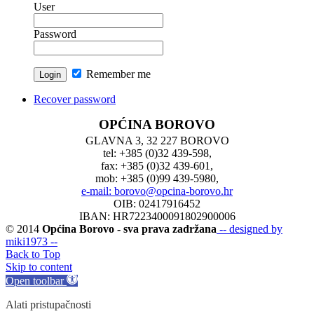
User
Password
Remember me
Recover password
OPĆINA BOROVO
GLAVNA 3, 32 227 BOROVO
tel: +385 (0)32 439-598,
fax: +385 (0)32 439-601,
mob: +385 (0)99 439-5980,
e-mail: borovo@opcina-borovo.hr
OIB: 02417916452
IBAN: HR7223400091802900006
© 2014
Općina Borovo - sva prava zadržana
-- designed by
miki1973 --
Back to Top
Skip to content
Open toolbar
Alati pristupačnosti