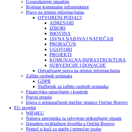
Gospodarenje otpadom
Registar komunalne infrastrukture
Pravo na pristup informacijama
OTVORENI PODACI
ADRESARI
IZBORI
IMOVINA
JAVNA NABAVA I NATJEČAJI
PRORAČUN
UGOVORI
PROJEKTI
KOMUNALNA INFRASTRUKTURA
SUBVENCIJE I DONACIJE
Ostvarivanje prava na pristup informacijama
Zaštita osobnih podataka
GDPR
Službenik za zaštitu osobnih podataka
Financijsko upravljanje i kontrole
Pravni propisi
Izjava o pristupačnosti mrežne stranice Općine Borovo
EU projekti
WiFi4EU
Nabava spremnika za odvojeno prikupljanje otpada
Izgradnja reciklažnog dvorišta u Općini Borovo
Pomoć u kući za starije i nemoćne osobe