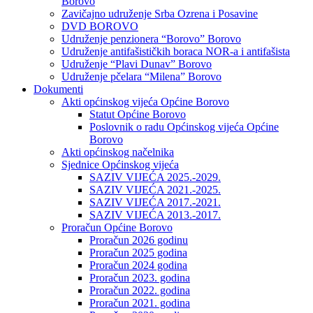
Borovo
Zavičajno udruženje Srba Ozrena i Posavine
DVD BOROVO
Udruženje penzionera “Borovo” Borovo
Udruženje antifašističkih boraca NOR-a i antifašista
Udruženje “Plavi Dunav” Borovo
Udruženje pčelara “Milena” Borovo
Dokumenti
Akti općinskog vijeća Općine Borovo
Statut Općine Borovo
Poslovnik o radu Općinskog vijeća Općine
Borovo
Akti općinskog načelnika
Sjednice Općinskog vijeća
SAZIV VIJEĆA 2025.-2029.
SAZIV VIJEĆA 2021.-2025.
SAZIV VIJEĆA 2017.-2021.
SAZIV VIJEĆA 2013.-2017.
Proračun Općine Borovo
Proračun 2026 godinu
Proračun 2025 godina
Proračun 2024 godina
Proračun 2023. godina
Proračun 2022. godina
Proračun 2021. godina