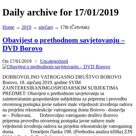
Daily archive for 17/01/2019
Home
→
2019
→
siječanj
→
17th (Četvrtak)
Obavijest o prethodnom savjetovanju –
DVD Borovo
On 17/01/2019
/
Uncategorized
DOBROVOLJNO VATROGASNO DRUŠTVO BOROVO
Borovo, 18. siječanj 2019. godine SVIM
ZAINTERESIRANIMGOSPODARSKIM SUBJEKTIMA
PREDMET: Obavijest o prethodnom savjetovanju sa
zainteresiranim gospodarskim subjektima za pripremu i provedbu
otvorenog postupka javne nabave male vrijednosti izvođenja radova
na projektu rekonstrukcije vatrogasnog doma Borovo– dostavlja
se – Poštovani, Dobrovoljno vatrogasno društvo Borovo
priprema provedbu otvorenog postupka javne nabave male
vrijednosti izvođenja radova na projektu rekonstrukcije vatrogasnog
doma. Temeljem članka 198. (Prethodna analiza tržišta) ZJN