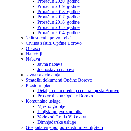
Proračun 2020. godine
Proračun 2019. godine
Proračun 2018. godine
Proračun 2017. godine
Proračun 2016. godine
Proračun 2015. godine
Proračun 2014. godine
Jedinstveni upravni odjel
Civilna zaštita Općine Borovo
Obrasci
Natječaji
Nabava
Javna nabava
Jednostavna nabava
Javna savjetovanja
Strateški dokumenti Općine Borovo
Prostorni plan
Detaljan plan uređenja centra mjesta Borovo
Prostorni plan Općine Borovo
Komunalne usluge
Mjesno groblje
Linijski prijevoz putnika
Vodovod Grada Vukovara
Dimnjačarske usluge
Gospodarenje poljoprivrednim zemljištem