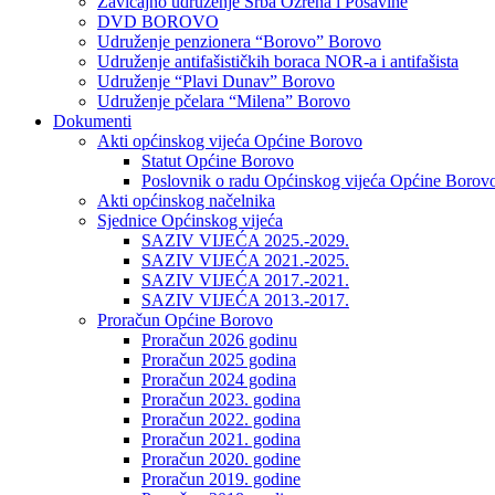
Zavičajno udruženje Srba Ozrena i Posavine
DVD BOROVO
Udruženje penzionera “Borovo” Borovo
Udruženje antifašističkih boraca NOR-a i antifašista
Udruženje “Plavi Dunav” Borovo
Udruženje pčelara “Milena” Borovo
Dokumenti
Akti općinskog vijeća Općine Borovo
Statut Općine Borovo
Poslovnik o radu Općinskog vijeća Općine Borov
Akti općinskog načelnika
Sjednice Općinskog vijeća
SAZIV VIJEĆA 2025.-2029.
SAZIV VIJEĆA 2021.-2025.
SAZIV VIJEĆA 2017.-2021.
SAZIV VIJEĆA 2013.-2017.
Proračun Općine Borovo
Proračun 2026 godinu
Proračun 2025 godina
Proračun 2024 godina
Proračun 2023. godina
Proračun 2022. godina
Proračun 2021. godina
Proračun 2020. godine
Proračun 2019. godine