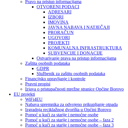
Pravo na pristup informacijama
OTVORENI PODACI
ADRESARI
IZBORI
IMOVINA
JAVNA NABAVA I NATJEČAJI
PRORAČUN
UGOVORI
PROJEKTI
KOMUNALNA INFRASTRUKTURA
SUBVENCIJE I DONACIJE
Ostvarivanje prava na pristup informacijama
Zaštita osobnih podataka
GDPR
Službenik za zaštitu osobnih podataka
Financijsko upravljanje i kontrole
Pravni propisi
Izjava o pristupačnosti mrežne stranice Općine Borovo
EU projekti
WiFi4EU
Nabava spremnika za odvojeno prikupljanje otpada
Izgradnja reciklažnog dvorišta u Općini Borovo
Pomoć u kući za starije i nemoćne osobe
Pomoć u kući za starije i nemoćne osobe – faza 2
Pomoć u kući za starije i nemoćne osobe – faza 3