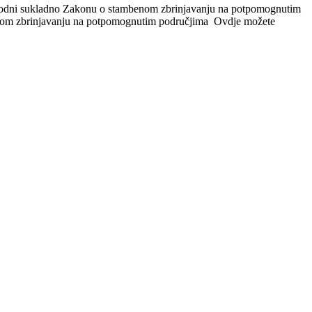
9. godni sukladno Zakonu o stambenom zbrinjavanju na potpomognutim
benom zbrinjavanju na potpomognutim područjima Ovdje možete