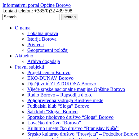
Informativni portal Općine Borovo
kontakt telefon: +385(0)32 439 598
Search
for:
O nama
Lokalna uprava
Istorija Borova
Privreda
Geoprometni položaj
Aktuelno
Arhiva događaja
Pravni subjekti
Projekt centar Borovo
EKO-DUNAV Borovo
Dječji vrtić ZLATOKOSA Borovo
Vijeće srpske nacionalne manjine Opštine Borovo
Radio Borovo – Rapsodija d.o.o.
Poljoprivredna zadruga Brestove međe
Fudbalski klub “Sloga” Borovo
Šah klub “Sloga” Borovo
Sportsko ribolovno društvo “Sloga” Borovo
Lovačko društvo “Borovo”
Kulturno umetničko društvo “Branislav Nušić”
Srpsko kulturno društvo “Prosvjeta” – Pododbor Borovo