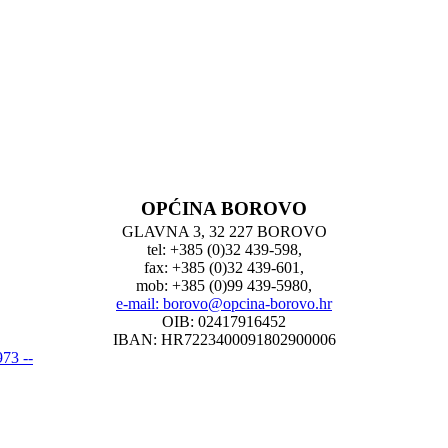
OPĆINA BOROVO
GLAVNA 3, 32 227 BOROVO
tel: +385 (0)32 439-598,
fax: +385 (0)32 439-601,
mob: +385 (0)99 439-5980,
e-mail: borovo@opcina-borovo.hr
OIB: 02417916452
IBAN: HR7223400091802900006
73 --