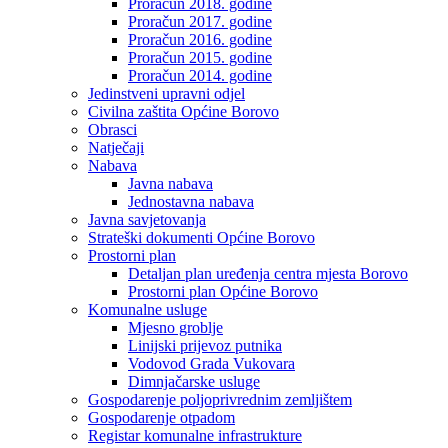
Proračun 2018. godine
Proračun 2017. godine
Proračun 2016. godine
Proračun 2015. godine
Proračun 2014. godine
Jedinstveni upravni odjel
Civilna zaštita Općine Borovo
Obrasci
Natječaji
Nabava
Javna nabava
Jednostavna nabava
Javna savjetovanja
Strateški dokumenti Općine Borovo
Prostorni plan
Detaljan plan uređenja centra mjesta Borovo
Prostorni plan Općine Borovo
Komunalne usluge
Mjesno groblje
Linijski prijevoz putnika
Vodovod Grada Vukovara
Dimnjačarske usluge
Gospodarenje poljoprivrednim zemljištem
Gospodarenje otpadom
Registar komunalne infrastrukture