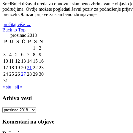
Središnjei državni ureda za obnovu i stambeno zbrinjavanje objavio
područjima. Ovdje možete pogledati Javni poziv za podnošenje prij
preuzeti Obrazac prijave za stambeno zbrinjavanje
pročitaj više
→
Back to Top
prosinac 2018
P
U
S
Č
P
S
N
1
2
3
4
5
6
7
8
9
10
11
12
13
14
15
16
17
18
19
20
21
22
23
24
25
26
27
28
29
30
31
« stu
sij »
Arhiva vesti
Arhiva
vesti
Komentari na objave