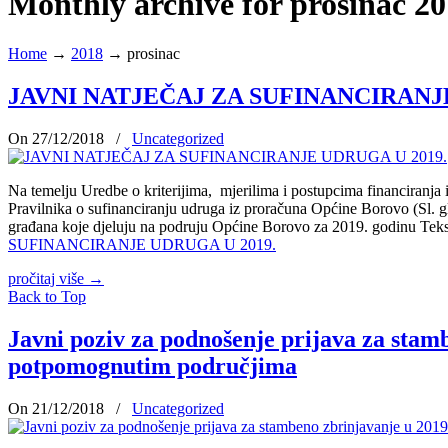
Monthly archive for prosinac 2
Home
→
2018
→
prosinac
JAVNI NATJEČAJ ZA SUFINANCIRANJE
On 27/12/2018
/
Uncategorized
Na temelju Uredbe o kriterijima, mjerilima i postupcima financiranja
Pravilnika o sufinanciranju udruga iz proračuna Općine Borovo (Sl.
građana koje djeluju na podruju Općine Borovo za 2019. godinu Teks
SUFINANCIRANJE UDRUGA U 2019.
pročitaj više
→
Back to Top
Javni poziv za podnošenje prijava za sta
potpomognutim područjima
On 21/12/2018
/
Uncategorized