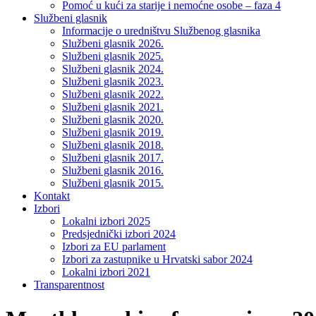
Pomoć u kući za starije i nemoćne osobe – faza 4
Službeni glasnik
Informacije o uredništvu Službenog glasnika
Službeni glasnik 2026.
Službeni glasnik 2025.
Službeni glasnik 2024.
Službeni glasnik 2023.
Službeni glasnik 2022.
Službeni glasnik 2021.
Službeni glasnik 2020.
Službeni glasnik 2019.
Službeni glasnik 2018.
Službeni glasnik 2017.
Službeni glasnik 2016.
Službeni glasnik 2015.
Kontakt
Izbori
Lokalni izbori 2025
Predsjednički izbori 2024
Izbori za EU parlament
Izbori za zastupnike u Hrvatski sabor 2024
Lokalni izbori 2021
Transparentnost