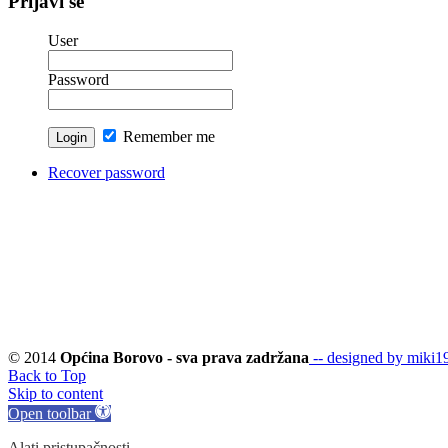
Prijavi se
User
Password
Remember me
Recover password
© 2014
Općina Borovo - sva prava zadržana
-- designed by miki19
Back to Top
Skip to content
Open toolbar
Alati pristupačnosti