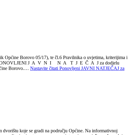
ćine Borovo 05/17), te čl.6 Pravilnika o uvjetima, kriterijima i
javljuje PONOVLJENI J A V N I N A T J E Č A J za dodjelu
 Općine Borovo.…
Nastavite čitati
Ponovljeni JAVNI NATJEČAJ za
m dvorištu koje se gradi na području Općine. Na informativnoj