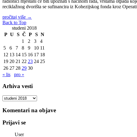
radionici mještani će biti upoznati s načinom rada, vrstama otpada ko
reciklažnog dvorišta se sufinancira iz Kohezijskog fonda kroz Opera
pročitaj više
→
Back to Top
studeni 2018
P
U
S
Č
P
S
N
1
2
3
4
5
6
7
8
9
10
11
12
13
14
15
16
17
18
19
20
21
22
23
24
25
26
27
28
29
30
« lis
pro »
Arhiva vesti
Arhiva
vesti
Komentari na objave
Prijavi se
User