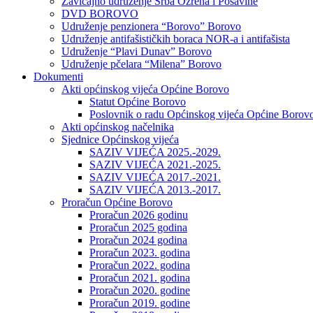
Zavičajno udruženje Srba Ozrena i Posavine
DVD BOROVO
Udruženje penzionera “Borovo” Borovo
Udruženje antifašističkih boraca NOR-a i antifašista
Udruženje “Plavi Dunav” Borovo
Udruženje pčelara “Milena” Borovo
Dokumenti
Akti općinskog vijeća Općine Borovo
Statut Općine Borovo
Poslovnik o radu Općinskog vijeća Općine Borov
Akti općinskog načelnika
Sjednice Općinskog vijeća
SAZIV VIJEĆA 2025.-2029.
SAZIV VIJEĆA 2021.-2025.
SAZIV VIJEĆA 2017.-2021.
SAZIV VIJEĆA 2013.-2017.
Proračun Općine Borovo
Proračun 2026 godinu
Proračun 2025 godina
Proračun 2024 godina
Proračun 2023. godina
Proračun 2022. godina
Proračun 2021. godina
Proračun 2020. godine
Proračun 2019. godine