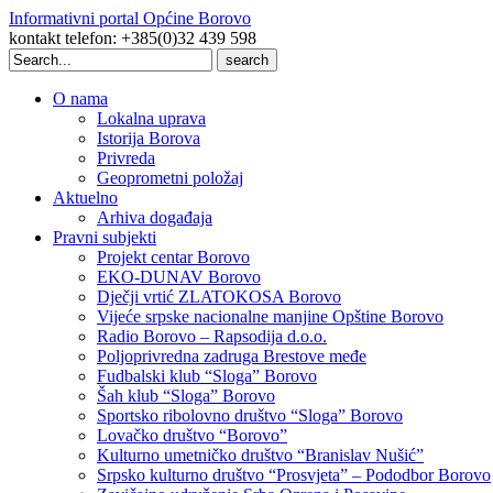
Informativni portal Općine Borovo
kontakt telefon: +385(0)32 439 598
Search
for:
O nama
Lokalna uprava
Istorija Borova
Privreda
Geoprometni položaj
Aktuelno
Arhiva događaja
Pravni subjekti
Projekt centar Borovo
EKO-DUNAV Borovo
Dječji vrtić ZLATOKOSA Borovo
Vijeće srpske nacionalne manjine Opštine Borovo
Radio Borovo – Rapsodija d.o.o.
Poljoprivredna zadruga Brestove međe
Fudbalski klub “Sloga” Borovo
Šah klub “Sloga” Borovo
Sportsko ribolovno društvo “Sloga” Borovo
Lovačko društvo “Borovo”
Kulturno umetničko društvo “Branislav Nušić”
Srpsko kulturno društvo “Prosvjeta” – Pododbor Borovo