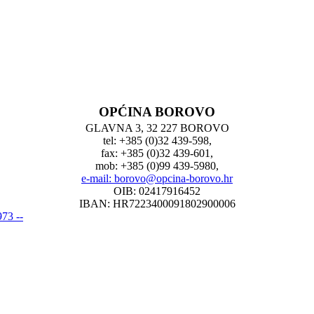
OPĆINA BOROVO
GLAVNA 3, 32 227 BOROVO
tel: +385 (0)32 439-598,
fax: +385 (0)32 439-601,
mob: +385 (0)99 439-5980,
e-mail: borovo@opcina-borovo.hr
OIB: 02417916452
IBAN: HR7223400091802900006
73 --