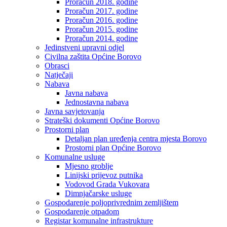
Proračun 2018. godine
Proračun 2017. godine
Proračun 2016. godine
Proračun 2015. godine
Proračun 2014. godine
Jedinstveni upravni odjel
Civilna zaštita Općine Borovo
Obrasci
Natječaji
Nabava
Javna nabava
Jednostavna nabava
Javna savjetovanja
Strateški dokumenti Općine Borovo
Prostorni plan
Detaljan plan uređenja centra mjesta Borovo
Prostorni plan Općine Borovo
Komunalne usluge
Mjesno groblje
Linijski prijevoz putnika
Vodovod Grada Vukovara
Dimnjačarske usluge
Gospodarenje poljoprivrednim zemljištem
Gospodarenje otpadom
Registar komunalne infrastrukture