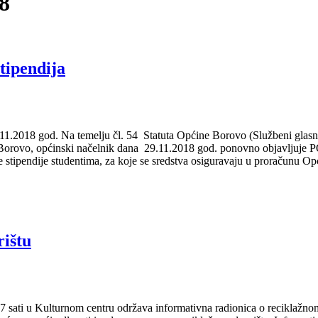
8
tipendija
8 god. Na temelju čl. 54 Statuta Općine Borovo (Službeni glasnik Op
pćine Borovo, općinski načelnik dana 29.11.2018 god. ponovno ob
atne stipendije studentima, za koje se sredstva osiguravaju u proračunu
rištu
7 sati u Kulturnom centru održava informativna radionica o reciklažno