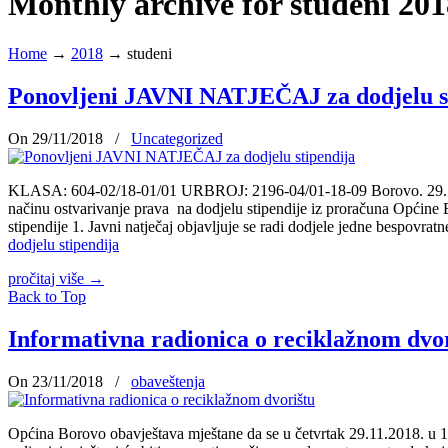
Monthly archive for studeni 201
Home
→
2018
→
studeni
Ponovljeni JAVNI NATJEČAJ za dodjelu s
On 29/11/2018
/
Uncategorized
KLASA: 604-02/18-01/01 URBROJ: 2196-04/01-18-09 Borovo. 29.11.201
načinu ostvarivanje prava na dodjelu stipendije iz proračuna O
stipendije 1. Javni natječaj objavljuje se radi dodjele jedne bespovr
dodjelu stipendija
pročitaj više
→
Back to Top
Informativna radionica o reciklažnom dvo
On 23/11/2018
/
obaveštenja
Općina Borovo obavještava mještane da se u četvrtak 29.11.2018. u 1