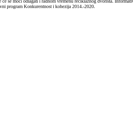
je će se moći odlagati i radnom vremenu reciklažnog dvorišta. Informativ
tivni program Konkurentnost i kohezija 2014.-2020.