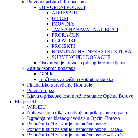
Pravo na pristup informacijama
OTVORENI PODACI
ADRESARI
IZBORI
IMOVINA
JAVNA NABAVA I NATJEČAJI
PRORAČUN
UGOVORI
PROJEKTI
KOMUNALNA INFRASTRUKTURA
SUBVENCIJE I DONACIJE
Ostvarivanje prava na pristup informacijama
Zaštita osobnih podataka
GDPR
Službenik za zaštitu osobnih podataka
Financijsko upravljanje i kontrole
Pravni propisi
Izjava o pristupačnosti mrežne stranice Općine Borovo
EU projekti
WiFi4EU
Nabava spremnika za odvojeno prikupljanje otpada
Izgradnja reciklažnog dvorišta u Općini Borovo
Pomoć u kući za starije i nemoćne osobe
Pomoć u kući za starije i nemoćne osobe – faza 2
Pomoć u kući za starije i nemoćne osobe – faza 3