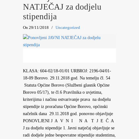
NATJEČAJ za dodjelu
stipendija
On 29/11/2018
/
Uncategorized
KLASA: 604-02/18-01/01 URBROJ: 2196-04/01-
18-09 Borovo. 29.11.2018 god. Na temelju čl. 54
Statuta Općine Borovo (Službeni glasnik Općine
Borovo 05/17), te čl.6 Pravilnika o uvjetima,
kriterijima i načinu ostvarivanje prava na dodjelu
stipendije iz proračuna Općine Borovo, općinski
načelnik dana 29.11.2018 god. ponovno objavljuje
PONOVLJENI J A V N I N A T J E Č A
J za dodjelu stipendije 1. Javni natječaj objavljuje se
radi dodjele jedne bespovratne stipendije studentima,