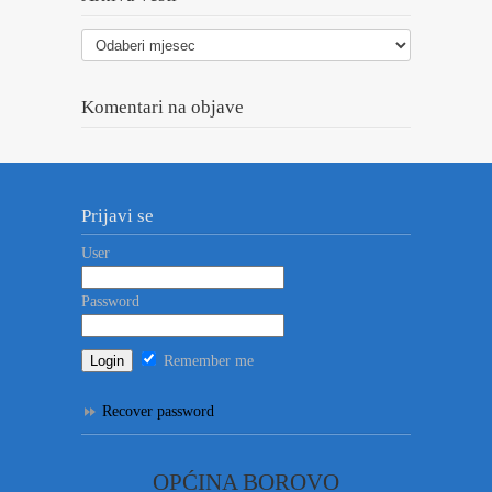
Arhiva
vesti
Komentari na objave
Prijavi se
User
Password
Remember me
Recover password
OPĆINA BOROVO