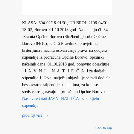
KLASA: 604-02/18-01/01, UR.BROJ: 2196-04/01-
18-02, Borovo. 01.10.2018 god. Na temelju čl. 54
Statuta Općine Borovo (Službeni glasnik Općine
Borovo 04/18), te čl.6 Pravilnika o uvjetima,
kriterijima i načinu ostvarivanje prava na dodjelu
stipendije iz proračuna Općine Borovo, općinski
načelnik dana 01.10.2018 god. ponovno objavljuje
J A V N I N A T J E Č A J za dodjelu
stipendije 1. Javni natječaj objavljuje se radi dodjele
bespovratne stipendije studentima, za koje se
sredstva osiguravaju u proračunu Općine Borovo.…
Nastavite čitati
JAVNI NATJEČAJ za dodjelu
stipendija
pročitaj više
→
Back to Top