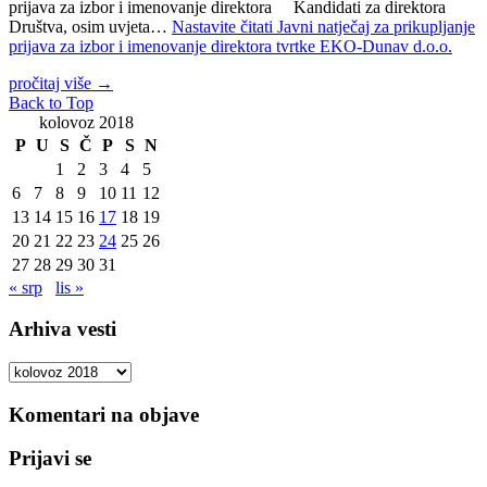
prijava za izbor i imenovanje direktora Kandidati za direktora
Društva, osim uvjeta…
Nastavite čitati
Javni natječaj za prikupljanje
prijava za izbor i imenovanje direktora tvrtke EKO-Dunav d.o.o.
pročitaj više
→
Back to Top
kolovoz 2018
P
U
S
Č
P
S
N
1
2
3
4
5
6
7
8
9
10
11
12
13
14
15
16
17
18
19
20
21
22
23
24
25
26
27
28
29
30
31
« srp
lis »
Arhiva vesti
Arhiva
vesti
Komentari na objave
Prijavi se