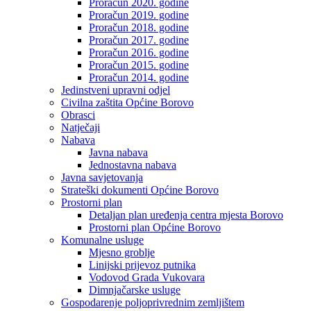
Proračun 2020. godine
Proračun 2019. godine
Proračun 2018. godine
Proračun 2017. godine
Proračun 2016. godine
Proračun 2015. godine
Proračun 2014. godine
Jedinstveni upravni odjel
Civilna zaštita Općine Borovo
Obrasci
Natječaji
Nabava
Javna nabava
Jednostavna nabava
Javna savjetovanja
Strateški dokumenti Općine Borovo
Prostorni plan
Detaljan plan uređenja centra mjesta Borovo
Prostorni plan Općine Borovo
Komunalne usluge
Mjesno groblje
Linijski prijevoz putnika
Vodovod Grada Vukovara
Dimnjačarske usluge
Gospodarenje poljoprivrednim zemljištem