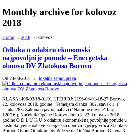
Monthly archive for kolovoz
2018
Home
→
2018
→
kolovoz
Odluka o odabiru ekonomski
najpovoljnije ponude – Energetska
obnova DV Zlatokosa Borovo
On 24/08/2018
/
lokalna samouprava
KLASA: 406-03/18-01/01 URBROJ: 2196-04-01-18-27 Borovo,
22. kolovoza 2018. godine Temeljem članka 302. stavak 1. i
članka 283. Zakona o javnoj nabavi (”Narodne novine” broj
120/16.), Načelnik Općine Borovo donio je 22. kolovoza 2018.
godine O D L U K U o odabiru ekonomski najpovoljnije ponude u
postupku javne nabave Energetska obnova Dječjeg vrtića Zlatokosa
Borovo Ovom Odlukom utvrđuje se da Općina Borovo, Glavna 3,