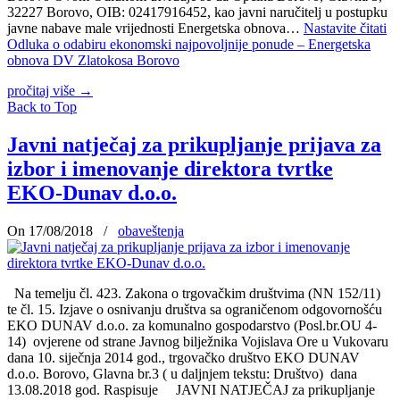
32227 Borovo, OIB: 02417916452, kao javni naručitelj u postupku
javne nabave male vrijednosti Energetska obnova…
Nastavite čitati
Odluka o odabiru ekonomski najpovoljnije ponude – Energetska
obnova DV Zlatokosa Borovo
pročitaj više
→
Back to Top
Javni natječaj za prikupljanje prijava za
izbor i imenovanje direktora tvrtke
EKO-Dunav d.o.o.
On 17/08/2018
/
obaveštenja
Na temelju čl. 423. Zakona o trgovačkim društvima (NN 152/11)
te čl. 15. Izjave o osnivanju društva sa ograničenom odgovornošću
EKO DUNAV d.o.o. za komunalno gospodarstvo (Posl.br.OU 4-
14) ovjerene od strane Javnog bilježnika Vojislava Ore u Vukovaru
dana 10. siječnja 2014 god., trgovačko društvo EKO DUNAV
d.o.o. Borovo, Glavna br.3 ( u daljnjem tekstu: Društvo) dana
13.08.2018 god. Raspisuje JAVNI NATJEČAJ za prikupljanje