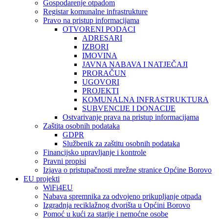
Gospodarenje otpadom
Registar komunalne infrastrukture
Pravo na pristup informacijama
OTVORENI PODACI
ADRESARI
IZBORI
IMOVINA
JAVNA NABAVA I NATJEČAJI
PRORAČUN
UGOVORI
PROJEKTI
KOMUNALNA INFRASTRUKTURA
SUBVENCIJE I DONACIJE
Ostvarivanje prava na pristup informacijama
Zaštita osobnih podataka
GDPR
Službenik za zaštitu osobnih podataka
Financijsko upravljanje i kontrole
Pravni propisi
Izjava o pristupačnosti mrežne stranice Općine Borovo
EU projekti
WiFi4EU
Nabava spremnika za odvojeno prikupljanje otpada
Izgradnja reciklažnog dvorišta u Općini Borovo
Pomoć u kući za starije i nemoćne osobe