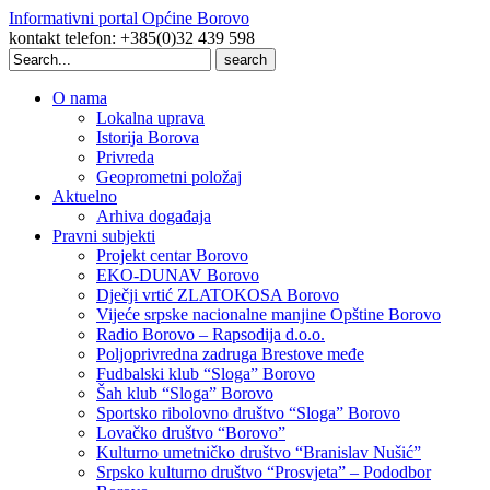
Informativni portal Općine Borovo
kontakt telefon: +385(0)32 439 598
Search
for:
O nama
Lokalna uprava
Istorija Borova
Privreda
Geoprometni položaj
Aktuelno
Arhiva događaja
Pravni subjekti
Projekt centar Borovo
EKO-DUNAV Borovo
Dječji vrtić ZLATOKOSA Borovo
Vijeće srpske nacionalne manjine Opštine Borovo
Radio Borovo – Rapsodija d.o.o.
Poljoprivredna zadruga Brestove međe
Fudbalski klub “Sloga” Borovo
Šah klub “Sloga” Borovo
Sportsko ribolovno društvo “Sloga” Borovo
Lovačko društvo “Borovo”
Kulturno umetničko društvo “Branislav Nušić”
Srpsko kulturno društvo “Prosvjeta” – Pododbor