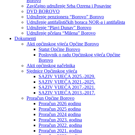
Borovo
Zavičajno udruženje Srba Ozrena i Posavine
DVD BOROVO
Udruženje penzionera “Borovo” Borovo
Udruženje antifašističkih boraca NOR-a i antifašista
Udruženje “Plavi Dunav” Borovo
Udruženje pčelara “Milena” Borovo
Dokumenti
Akti općinskog vijeća Općine Borovo
Statut Općine Borovo
Poslovnik o radu Općinskog vijeća Općine
Borovo
Akti općinskog načelnika
Sjednice Općinskog vijeća
SAZIV VIJEĆA 2025.-2029.
SAZIV VIJEĆA 2021.-2025.
SAZIV VIJEĆA 2017.-2021.
SAZIV VIJEĆA 2013.-2017.
Proračun Općine Borovo
Proračun 2026 godinu
Proračun 2025 godina
Proračun 2024 godina
Proračun 2023. godina
Proračun 2022. godina
Proračun 2021. godina