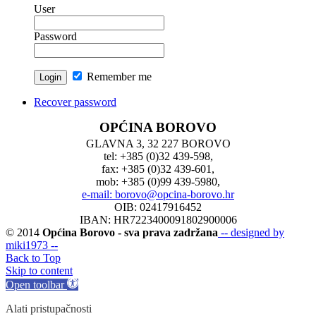
User
Password
Remember me
Recover password
OPĆINA BOROVO
GLAVNA 3, 32 227 BOROVO
tel: +385 (0)32 439-598,
fax: +385 (0)32 439-601,
mob: +385 (0)99 439-5980,
e-mail: borovo@opcina-borovo.hr
OIB: 02417916452
IBAN: HR7223400091802900006
© 2014
Općina Borovo - sva prava zadržana
-- designed by
miki1973 --
Back to Top
Skip to content
Open toolbar
Alati pristupačnosti