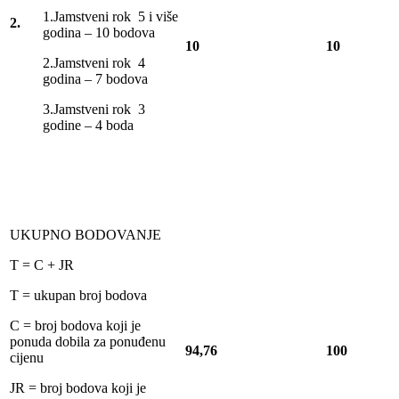
1.Jamstveni rok 5 i više
2.
godina – 10 bodova
10
10
2.Jamstveni rok 4
godina – 7 bodova
3.Jamstveni rok 3
godine – 4 boda
UKUPNO BODOVANJE
T = C + JR
T = ukupan broj bodova
C = broj bodova koji je
ponuda dobila za ponuđenu
94,76
100
cijenu
JR = broj bodova koji je