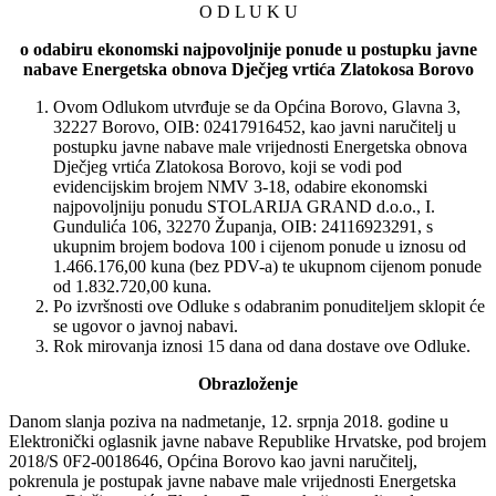
O D L U K U
o odabiru ekonomski najpovoljnije ponude u postupku javne
nabave Energetska obnova Dječjeg vrtića Zlatokosa Borovo
Ovom Odlukom utvrđuje se da Općina Borovo, Glavna 3,
32227 Borovo, OIB: 02417916452, kao javni naručitelj u
postupku javne nabave male vrijednosti Energetska obnova
Dječjeg vrtića Zlatokosa Borovo, koji se vodi pod
evidencijskim brojem NMV 3-18, odabire ekonomski
najpovoljniju ponudu STOLARIJA GRAND d.o.o., I.
Gundulića 106, 32270 Županja, OIB: 24116923291, s
ukupnim brojem bodova 100 i cijenom ponude u iznosu od
1.466.176,00 kuna (bez PDV-a) te ukupnom cijenom ponude
od 1.832.720,00 kuna.
Po izvršnosti ove Odluke s odabranim ponuditeljem sklopit će
se ugovor o javnoj nabavi.
Rok mirovanja iznosi 15 dana od dana dostave ove Odluke.
Obrazloženje
Danom slanja poziva na nadmetanje, 12. srpnja 2018. godine u
Elektronički oglasnik javne nabave Republike Hrvatske, pod brojem
2018/S 0F2-0018646, Općina Borovo kao javni naručitelj,
pokrenula je postupak javne nabave male vrijednosti Energetska