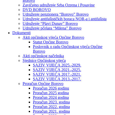
Borovo
Zavičajno udruženje Srba Ozrena i Posavine
DVD BOROVO
Udruženje penzionera “Borovo” Borovo
Udruženje antifašističkih boraca NOR-a i antifašista
Udruženje “Plavi Dunav” Borovo
Udruženje pčelara “Milena” Borovo
Dokumenti
Akti općinskog vijeća Općine Borovo
Statut Općine Borovo
Poslovnik o radu Općinskog vijeća Općine
Borovo
Akti općinskog načelnika
Sjednice Općinskog vijeća
SAZIV VIJEĆA 2025.-2029.
SAZIV VIJEĆA 2021.-2025.
SAZIV VIJEĆA 2017.-2021.
SAZIV VIJEĆA 2013.-2017.
Proračun Općine Borovo
Proračun 2026 godinu
Proračun 2025 godina
Proračun 2024 godina
Proračun 2023. godina
Proračun 2022. godina
Proračun 2021. godina