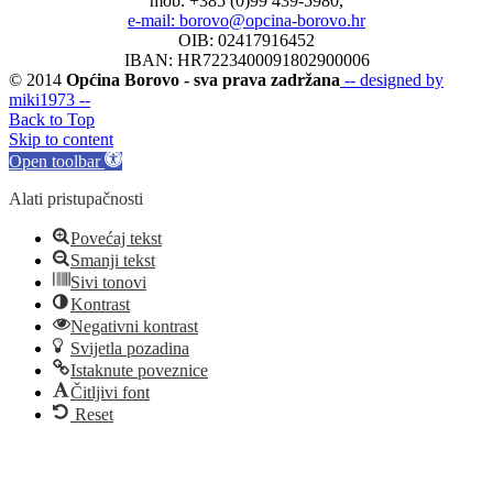
mob: +385 (0)99 439-5980,
e-mail: borovo@opcina-borovo.hr
OIB: 02417916452
IBAN: HR7223400091802900006
© 2014
Općina Borovo - sva prava zadržana
-- designed by
miki1973 --
Back to Top
Skip to content
Open toolbar
Alati pristupačnosti
Povećaj tekst
Smanji tekst
Sivi tonovi
Kontrast
Negativni kontrast
Svijetla pozadina
Istaknute poveznice
Čitljivi font
Reset