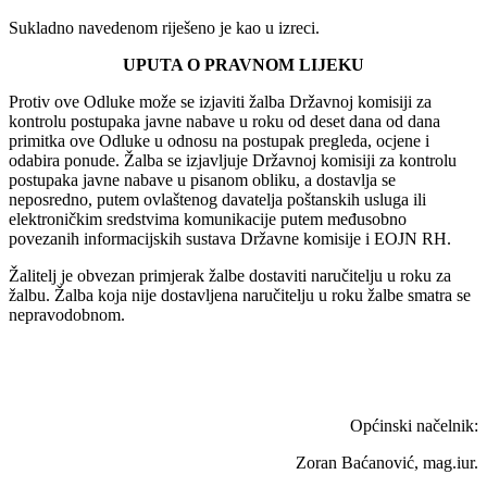
Sukladno navedenom riješeno je kao u izreci.
UPUTA O PRAVNOM LIJEKU
Protiv ove Odluke može se izjaviti žalba Državnoj komisiji za
kontrolu postupaka javne nabave u roku od deset dana od dana
primitka ove Odluke u odnosu na postupak pregleda, ocjene i
odabira ponude. Žalba se izjavljuje Državnoj komisiji za kontrolu
postupaka javne nabave u pisanom obliku, a dostavlja se
neposredno, putem ovlaštenog davatelja poštanskih usluga ili
elektroničkim sredstvima komunikacije putem međusobno
povezanih informacijskih sustava Državne komisije i EOJN RH.
Žalitelj je obvezan primjerak žalbe dostaviti naručitelju u roku za
žalbu. Žalba koja nije dostavljena naručitelju u roku žalbe smatra se
nepravodobnom.
Općinski načelnik:
Zoran Baćanović, mag.iur.