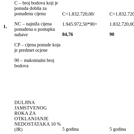
C – broj bodova koji je
ponuda dobila za
ponuđenu cijenu
C=1.832.720,00/
C=1.832.720
NC – najniža cijena
1.945.972,50*90=
1.832.720,0
1.
ponuđena u postupku
84,76
90
nabave
CP – cijena ponude koja
je predmet ocjene
90 – maksimalni broj
bodova
DULJINA
JAMSTVENOG
ROKA ZA
OTKLANJANJE
NEDOSTATAKA 10 %
5 godina
5 godina
(JR)