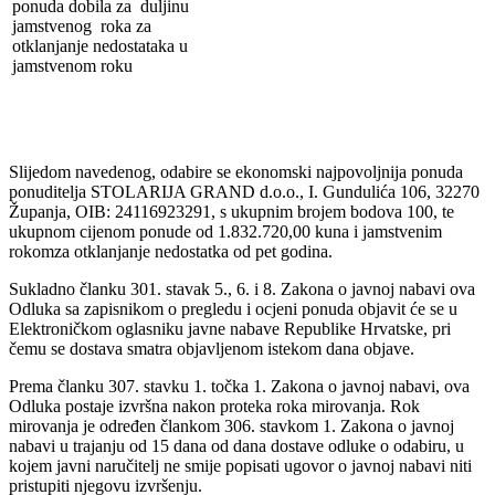
ponuda dobila za duljinu
jamstvenog roka za
otklanjanje nedostataka u
jamstvenom roku
Slijedom navedenog, odabire se ekonomski najpovoljnija ponuda
ponuditelja STOLARIJA GRAND d.o.o., I. Gundulića 106, 32270
Županja, OIB: 24116923291, s ukupnim brojem bodova 100, te
ukupnom cijenom ponude od 1.832.720,00 kuna i jamstvenim
rokomza otklanjanje nedostatka od pet godina.
Sukladno članku 301. stavak 5., 6. i 8. Zakona o javnoj nabavi ova
Odluka sa zapisnikom o pregledu i ocjeni ponuda objavit će se u
Elektroničkom oglasniku javne nabave Republike Hrvatske, pri
čemu se dostava smatra objavljenom istekom dana objave.
Prema članku 307. stavku 1. točka 1. Zakona o javnoj nabavi, ova
Odluka postaje izvršna nakon proteka roka mirovanja. Rok
mirovanja je određen člankom 306. stavkom 1. Zakona o javnoj
nabavi u trajanju od 15 dana od dana dostave odluke o odabiru, u
kojem javni naručitelj ne smije popisati ugovor o javnoj nabavi niti
pristupiti njegovu izvršenju.