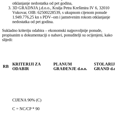
otklanjanje nedostatka od pet godina,
3D GRADNJA j.d.o.o., Kralja Petra Krešimira IV 6, 32010
Vukovar, OIB: 62500228539, s ukupnom cijenom ponude
1.949.776,25 kn s PDV–om i jamstvenim rokom otklanjanje
nedostatka od pet godina.
Sukladno kriteriju odabira – ekonomski najpovoljnije ponude,
propisanim u dokumentaciji o nabavi, ponuditelji su ocijenjeni, kako
slijedi:
KRITERIJI ZA
PLANUM
STOLARIJ
RB
ODABIR
GRAĐENJE d.o.o.
GRAND d.o
CIJENA 90% (C)
C = NC/CP * 90