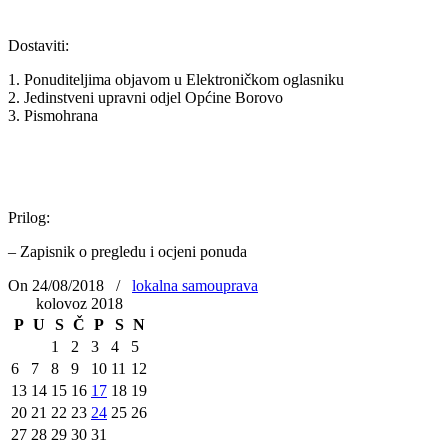
Dostaviti:
1. Ponuditeljima objavom u Elektroničkom oglasniku
2. Jedinstveni upravni odjel Općine Borovo
3. Pismohrana
Prilog:
– Zapisnik o pregledu i ocjeni ponuda
On 24/08/2018
/
lokalna samouprava
kolovoz 2018
P
U
S
Č
P
S
N
1
2
3
4
5
6
7
8
9
10
11
12
13
14
15
16
17
18
19
20
21
22
23
24
25
26
27
28
29
30
31