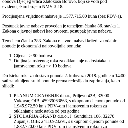
obnova Dječjeg vrtića Zlatokosa Borovo, koji se vodi pod
evidencijskim brojem NMV 3-18.
Procijenjena vrijednost nabave je 1.577.715,00 kuna (bez PDV-a).
Postupak javne nabave proveden je temeljem članka 86. stavka 1.
Zakona o javnoj nabavi kao otvoreni postupak javne nabave.
Temeljem članka 283. Zakona o javnoj nabavi kriterij za odabir
ponude je ekonomski najpovoljnija ponuda:
Cijena => 90 bodova
Duljina jamstvenog roka za otklanjanje nedostataka u
jamstvenom roku => 10 bodova
Do isteka roka za dostavu ponuda 2. kolovoza 2018. godine u 14:00
sati zaprimljene su tri ponude prema redoslijedu zaprimanja, kako
slijedi:
PLANUM GRAĐENJE d.o.o., Priljevo 42B, 32000
Vukovar, OIB: 45939063863, s ukupnom cijenom ponude od
1.945.972,50 kn s PDV–om i jamstvenim rokom za
otklanjanje nedostatka od pet godina,
STOLARIJA GRAND d.o.o., I. Gundulića 106, 32270
Županja, OIB: 24116923291, s ukupnom cijenom ponude od
1.832.720,00 kn s PDV–om i jamstvenim rokom za