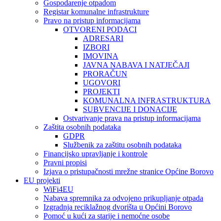
Gospodarenje otpadom
Registar komunalne infrastrukture
Pravo na pristup informacijama
OTVORENI PODACI
ADRESARI
IZBORI
IMOVINA
JAVNA NABAVA I NATJEČAJI
PRORAČUN
UGOVORI
PROJEKTI
KOMUNALNA INFRASTRUKTURA
SUBVENCIJE I DONACIJE
Ostvarivanje prava na pristup informacijama
Zaštita osobnih podataka
GDPR
Službenik za zaštitu osobnih podataka
Financijsko upravljanje i kontrole
Pravni propisi
Izjava o pristupačnosti mrežne stranice Općine Borovo
EU projekti
WiFi4EU
Nabava spremnika za odvojeno prikupljanje otpada
Izgradnja reciklažnog dvorišta u Općini Borovo
Pomoć u kući za starije i nemoćne osobe