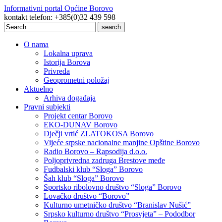
Informativni portal Općine Borovo
kontakt telefon: +385(0)32 439 598
Search
for:
O nama
Lokalna uprava
Istorija Borova
Privreda
Geoprometni položaj
Aktuelno
Arhiva događaja
Pravni subjekti
Projekt centar Borovo
EKO-DUNAV Borovo
Dječji vrtić ZLATOKOSA Borovo
Vijeće srpske nacionalne manjine Opštine Borovo
Radio Borovo – Rapsodija d.o.o.
Poljoprivredna zadruga Brestove međe
Fudbalski klub “Sloga” Borovo
Šah klub “Sloga” Borovo
Sportsko ribolovno društvo “Sloga” Borovo
Lovačko društvo “Borovo”
Kulturno umetničko društvo “Branislav Nušić”
Srpsko kulturno društvo “Prosvjeta” – Pododbor