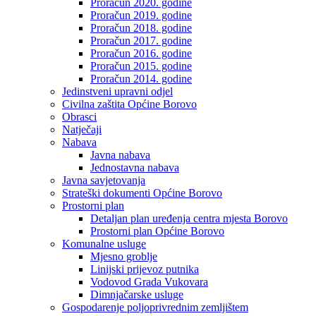
Proračun 2020. godine
Proračun 2019. godine
Proračun 2018. godine
Proračun 2017. godine
Proračun 2016. godine
Proračun 2015. godine
Proračun 2014. godine
Jedinstveni upravni odjel
Civilna zaštita Općine Borovo
Obrasci
Natječaji
Nabava
Javna nabava
Jednostavna nabava
Javna savjetovanja
Strateški dokumenti Općine Borovo
Prostorni plan
Detaljan plan uređenja centra mjesta Borovo
Prostorni plan Općine Borovo
Komunalne usluge
Mjesno groblje
Linijski prijevoz putnika
Vodovod Grada Vukovara
Dimnjačarske usluge
Gospodarenje poljoprivrednim zemljištem