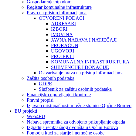
Gospodarenje otpadom
Registar komunalne infrastrukture
Pravo na pristup informacijama
OTVORENI PODACI
ADRESARI
IZBORI
IMOVINA
JAVNA NABAVA I NATJEČAJI
PRORAČUN
UGOVORI
PROJEKTI
KOMUNALNA INFRASTRUKTURA
SUBVENCIJE I DONACIJE
Ostvarivanje prava na pristup informacijama
Zaštita osobnih podataka
GDPR
Službenik za zaštitu osobnih podataka
Financijsko upravljanje i kontrole
Pravni propisi
Izjava o pristupačnosti mrežne stranice Općine Borovo
EU projekti
WiFi4EU
Nabava spremnika za odvojeno prikupljanje otpada
Izgradnja reciklažnog dvorišta u Općini Borovo
Pomoć u kući za starije i nemoćne osobe