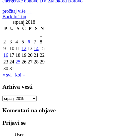
energetske obnove DV Zlatokosa Borovo
pročitaj više
→
Back to Top
srpanj 2018
P
U
S
Č
P
S
N
1
2
3
4
5
6
7
8
9
10
11
12
13
14
15
16
17
18
19
20
21
22
23
24
25
26
27
28
29
30
31
« svi
kol »
Arhiva vesti
Arhiva
vesti
Komentari na objave
Prijavi se
User