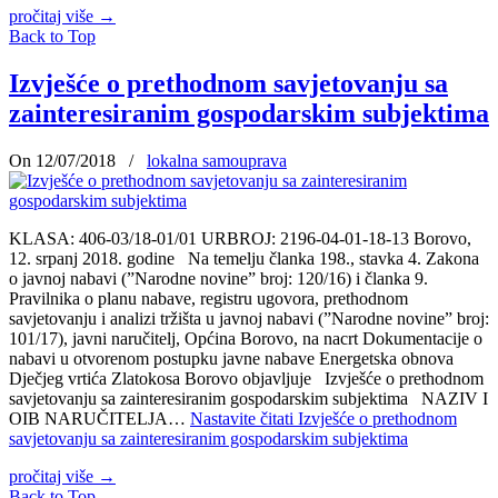
pročitaj više
→
Back to Top
Izvješće o prethodnom savjetovanju sa
zainteresiranim gospodarskim subjektima
On 12/07/2018
/
lokalna samouprava
KLASA: 406-03/18-01/01 URBROJ: 2196-04-01-18-13 Borovo,
12. srpanj 2018. godine Na temelju članka 198., stavka 4. Zakona
o javnoj nabavi (”Narodne novine” broj: 120/16) i članka 9.
Pravilnika o planu nabave, registru ugovora, prethodnom
savjetovanju i analizi tržišta u javnoj nabavi (”Narodne novine” broj:
101/17), javni naručitelj, Općina Borovo, na nacrt Dokumentacije o
nabavi u otvorenom postupku javne nabave Energetska obnova
Dječjeg vrtića Zlatokosa Borovo objavljuje Izvješće o prethodnom
savjetovanju sa zainteresiranim gospodarskim subjektima NAZIV I
OIB NARUČITELJA…
Nastavite čitati
Izvješće o prethodnom
savjetovanju sa zainteresiranim gospodarskim subjektima
pročitaj više
→
Back to Top