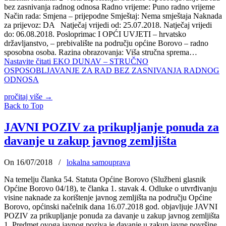
bez zasnivanja radnog odnosa Radno vrijeme: Puno radno vrijeme
Način rada: Smjena – prijepodne Smještaj: Nema smještaja Naknada
za prijevoz: DA Natječaj vrijedi od: 25.07.2018. Natječaj vrijedi
do: 06.08.2018. Posloprimac I OPĆI UVJETI – hrvatsko
državljanstvo, – prebivalište na području općine Borovo – radno
sposobna osoba. Razina obrazovanja: Viša stručna sprema…
Nastavite čitati
EKO DUNAV – STRUČNO
OSPOSOBLJAVANJE ZA RAD BEZ ZASNIVANJA RADNOG
ODNOSA
pročitaj više
→
Back to Top
JAVNI POZIV za prikupljanje ponuda za
davanje u zakup javnog zemljišta
On 16/07/2018
/
lokalna samouprava
Na temelju članka 54. Statuta Općine Borovo (Službeni glasnik
Općine Borovo 04/18), te članka 1. stavak 4. Odluke o utvrđivanju
visine naknade za korištenje javnog zemljišta na području Općine
Borovo, općinski načelnik dana 16.07.2018 god. objavljuje JAVNI
POZIV za prikupljanje ponuda za davanje u zakup javnog zemljišta
1. Predmet ovoga javnog poziva je davanje u zakup javne površine