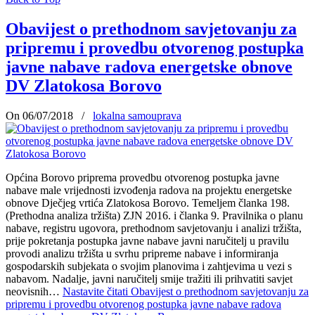
Obavijest o prethodnom savjetovanju za
pripremu i provedbu otvorenog postupka
javne nabave radova energetske obnove
DV Zlatokosa Borovo
On 06/07/2018
/
lokalna samouprava
Općina Borovo priprema provedbu otvorenog postupka javne
nabave male vrijednosti izvođenja radova na projektu energetske
obnove Dječjeg vrtića Zlatokosa Borovo. Temeljem članka 198.
(Prethodna analiza tržišta) ZJN 2016. i članka 9. Pravilnika o planu
nabave, registru ugovora, prethodnom savjetovanju i analizi tržišta,
prije pokretanja postupka javne nabave javni naručitelj u pravilu
provodi analizu tržišta u svrhu pripreme nabave i informiranja
gospodarskih subjekata o svojim planovima i zahtjevima u vezi s
nabavom. Nadalje, javni naručitelj smije tražiti ili prihvatiti savjet
neovisnih…
Nastavite čitati
Obavijest o prethodnom savjetovanju za
pripremu i provedbu otvorenog postupka javne nabave radova