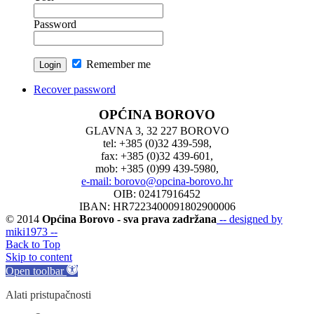
Password
Remember me
Recover password
OPĆINA BOROVO
GLAVNA 3, 32 227 BOROVO
tel: +385 (0)32 439-598,
fax: +385 (0)32 439-601,
mob: +385 (0)99 439-5980,
e-mail: borovo@opcina-borovo.hr
OIB: 02417916452
IBAN: HR7223400091802900006
© 2014
Općina Borovo - sva prava zadržana
-- designed by
miki1973 --
Back to Top
Skip to content
Open toolbar
Alati pristupačnosti