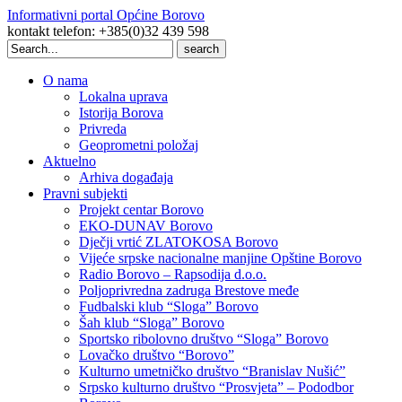
Informativni portal Općine Borovo
kontakt telefon: +385(0)32 439 598
Search
for:
O nama
Lokalna uprava
Istorija Borova
Privreda
Geoprometni položaj
Aktuelno
Arhiva događaja
Pravni subjekti
Projekt centar Borovo
EKO-DUNAV Borovo
Dječji vrtić ZLATOKOSA Borovo
Vijeće srpske nacionalne manjine Opštine Borovo
Radio Borovo – Rapsodija d.o.o.
Poljoprivredna zadruga Brestove međe
Fudbalski klub “Sloga” Borovo
Šah klub “Sloga” Borovo
Sportsko ribolovno društvo “Sloga” Borovo
Lovačko društvo “Borovo”
Kulturno umetničko društvo “Branislav Nušić”
Srpsko kulturno društvo “Prosvjeta” – Pododbor