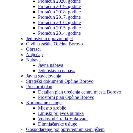
Proračun 2020. godine
Proračun 2019. godine
Proračun 2018. godine
Proračun 2017. godine
Proračun 2016. godine
Proračun 2015. godine
Proračun 2014. godine
Jedinstveni upravni odjel
Civilna zaštita Općine Borovo
Obrasci
Natječaji
Nabava
Javna nabava
Jednostavna nabava
Javna savjetovanja
Strateški dokumenti Općine Borovo
Prostorni plan
Detaljan plan uređenja centra mjesta Borovo
Prostorni plan Općine Borovo
Komunalne usluge
Mjesno groblje
Linijski prijevoz putnika
Vodovod Grada Vukovara
Dimnjačarske usluge
Gospodarenje poljoprivrednim zemljištem