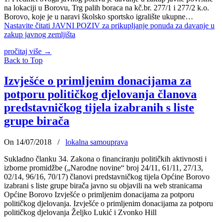
na lokaciji u Borovu, Trg palih boraca na kč.br. 277/1 i 277/2 k.o.
Borovo, koje je u naravi školsko sportsko igralište ukupne…
Nastavite čitati
JAVNI POZIV za prikupljanje ponuda za davanje u
zakup javnog zemljišta
pročitaj više
→
Back to Top
Izvješće o primljenim donacijama za
potporu političkog djelovanja članova
predstavničkog tijela izabranih s liste
grupe birača
On 14/07/2018
/
lokalna samouprava
Sukladno članku 34. Zakona o financiranju političkih aktivnosti i
izborne promidžbe („Narodne novine“ broj 24/11, 61/11, 27/13,
02/14, 96/16, 70/17) članovi predstavničkog tijela Općine Borovo
izabrani s liste grupe birača javno su objavili na web stranicama
Općine Borovo Izvješće o primljenim donacijama za potporu
političkog djelovanja. Izvješće o primljenim donacijama za potporu
političkog djelovanja Željko Lukić i Zvonko Hill