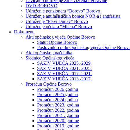
Zavičajno udruženje Srba Ozrena i Posavine
DVD BOROVO
Udruženje penzionera “Borovo” Borovo
Udruženje antifašističkih boraca NOR-a i antifašista
Udruženje “Plavi Dunav” Borovo
Udruženje pčelara “Milena” Borovo
Dokumenti
Akti općinskog vijeća Općine Borovo
Statut Općine Borovo
Poslovnik o radu Općinskog vijeća Općine Borov
Akti općinskog načelnika
Sjednice Općinskog vijeća
SAZIV VIJEĆA 2025.-2029.
SAZIV VIJEĆA 2021.-2025.
SAZIV VIJEĆA 2017.-2021.
SAZIV VIJEĆA 2013.-2017.
Proračun Općine Borovo
Proračun 2026 godinu
Proračun 2025 godina
Proračun 2024 godina
Proračun 2023. godina
Proračun 2022. godina
Proračun 2021. godina
Proračun 2020. godine
Proračun 2019. godine