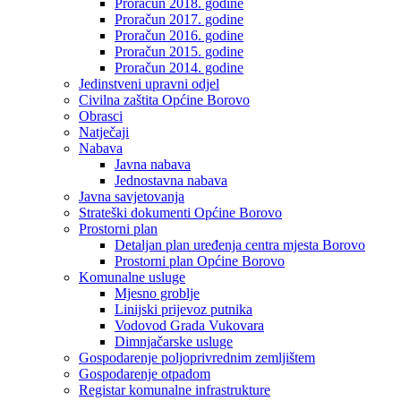
Proračun 2018. godine
Proračun 2017. godine
Proračun 2016. godine
Proračun 2015. godine
Proračun 2014. godine
Jedinstveni upravni odjel
Civilna zaštita Općine Borovo
Obrasci
Natječaji
Nabava
Javna nabava
Jednostavna nabava
Javna savjetovanja
Strateški dokumenti Općine Borovo
Prostorni plan
Detaljan plan uređenja centra mjesta Borovo
Prostorni plan Općine Borovo
Komunalne usluge
Mjesno groblje
Linijski prijevoz putnika
Vodovod Grada Vukovara
Dimnjačarske usluge
Gospodarenje poljoprivrednim zemljištem
Gospodarenje otpadom
Registar komunalne infrastrukture