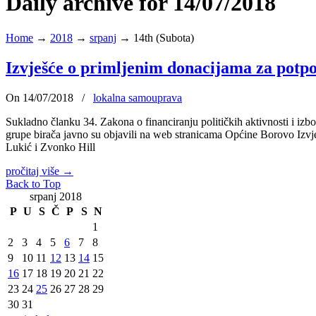
Daily archive for 14/07/2018
Home
→
2018
→
srpanj
→
14th (Subota)
Izvješće o primljenim donacijama za potpor
On 14/07/2018
/
lokalna samouprava
Sukladno članku 34. Zakona o financiranju političkih aktivnosti i izb
grupe birača javno su objavili na web stranicama Općine Borovo Izvje
Lukić i Zvonko Hill
pročitaj više
→
Back to Top
srpanj 2018
P
U
S
Č
P
S
N
1
2
3
4
5
6
7
8
9
10
11
12
13
14
15
16
17
18
19
20
21
22
23
24
25
26
27
28
29
30
31