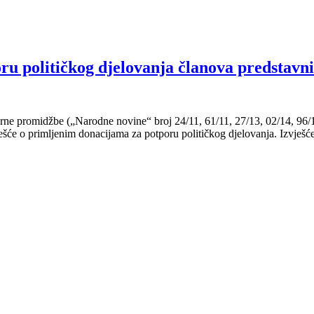
u političkog djelovanja članova predstavničk
orne promidžbe („Narodne novine“ broj 24/11, 61/11, 27/13, 02/14, 96/1
šće o primljenim donacijama za potporu političkog djelovanja. Izvješć