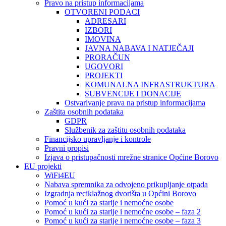
Pravo na pristup informacijama
OTVORENI PODACI
ADRESARI
IZBORI
IMOVINA
JAVNA NABAVA I NATJEČAJI
PRORAČUN
UGOVORI
PROJEKTI
KOMUNALNA INFRASTRUKTURA
SUBVENCIJE I DONACIJE
Ostvarivanje prava na pristup informacijama
Zaštita osobnih podataka
GDPR
Službenik za zaštitu osobnih podataka
Financijsko upravljanje i kontrole
Pravni propisi
Izjava o pristupačnosti mrežne stranice Općine Borovo
EU projekti
WiFi4EU
Nabava spremnika za odvojeno prikupljanje otpada
Izgradnja reciklažnog dvorišta u Općini Borovo
Pomoć u kući za starije i nemoćne osobe
Pomoć u kući za starije i nemoćne osobe – faza 2
Pomoć u kući za starije i nemoćne osobe – faza 3