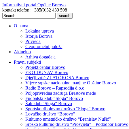
Informativni portal Općine Borovo
kontakt telefon: +385(0)32 439 598
Search
for:
O nama
Lokalna uprava
Istorija Borova
Privreda
Geoprometni položaj
Aktuelno
Arhiva događaja
Pravni subjekti
Projekt centar Borovo
EKO-DUNAV Borovo
Dječji vrtić ZLATOKOSA Borovo
Vijeće srpske nacionalne manjine Opštine Borovo
Radio Borovo – Rapsodija d.o.o.
Poljoprivredna zadruga Brestove međe
Fudbalski klub “Sloga” Borovo
Šah klub “Sloga” Borovo
Sportsko ribolovno društvo “Sloga” Borovo
Lovačko društvo “Borovo”
Kulturno umetničko društvo “Branislav Nušić”
Srpsko kulturno društvo “Prosvjeta” – Pododbor Borovo