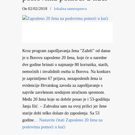
On 02/02/2018
/
lokalna samouprava
Kroz program zapošljavanja žena “Zaželi” od danas
je u Borovu zaposleno 20 žena, koje će u naredne
dve godine brinuti o najmanje 80 korisnika, starih,
nemoćnih i invalidnih osoba iz Borova. Na konkurs
je zaprimljeno 67 prijava, nezaposlenih žena iz
evidencije Hrvatskog zavoda za zapošljavanje s
najviše završenom srednjom stručnom spremom.
Među 20 žena koje su dobile posao je i 53-godišnja
Janja Ilić. – Zahvalna sam na ovoj prilici jer žene
starije dobi teško dolaze do zaposlenja. Sa 53
godine…
Nastavite čitati
Zaposleno 20 žena na
poslovima pomoći u kući