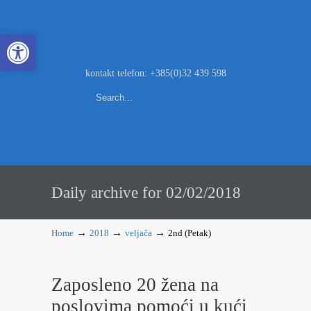
Open toolbar
kontakt telefon: +385(0)32 439 598
Daily archive for 02/02/2018
→
→
→
Home
2018
veljača
2nd (Petak)
Zaposleno 20 žena na
poslovima pomoći u kući