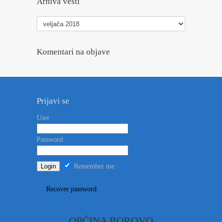
Arhiva vesti
Arhiva
vesti
Komentari na objave
Prijavi se
User
Password
Remember me
Recover password
OPĆINA BOROVO