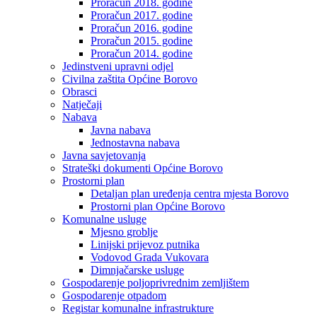
Proračun 2018. godine
Proračun 2017. godine
Proračun 2016. godine
Proračun 2015. godine
Proračun 2014. godine
Jedinstveni upravni odjel
Civilna zaštita Općine Borovo
Obrasci
Natječaji
Nabava
Javna nabava
Jednostavna nabava
Javna savjetovanja
Strateški dokumenti Općine Borovo
Prostorni plan
Detaljan plan uređenja centra mjesta Borovo
Prostorni plan Općine Borovo
Komunalne usluge
Mjesno groblje
Linijski prijevoz putnika
Vodovod Grada Vukovara
Dimnjačarske usluge
Gospodarenje poljoprivrednim zemljištem
Gospodarenje otpadom
Registar komunalne infrastrukture