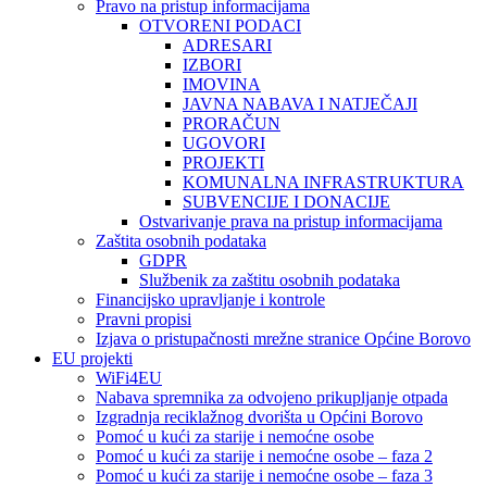
Pravo na pristup informacijama
OTVORENI PODACI
ADRESARI
IZBORI
IMOVINA
JAVNA NABAVA I NATJEČAJI
PRORAČUN
UGOVORI
PROJEKTI
KOMUNALNA INFRASTRUKTURA
SUBVENCIJE I DONACIJE
Ostvarivanje prava na pristup informacijama
Zaštita osobnih podataka
GDPR
Službenik za zaštitu osobnih podataka
Financijsko upravljanje i kontrole
Pravni propisi
Izjava o pristupačnosti mrežne stranice Općine Borovo
EU projekti
WiFi4EU
Nabava spremnika za odvojeno prikupljanje otpada
Izgradnja reciklažnog dvorišta u Općini Borovo
Pomoć u kući za starije i nemoćne osobe
Pomoć u kući za starije i nemoćne osobe – faza 2
Pomoć u kući za starije i nemoćne osobe – faza 3