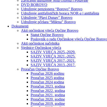
Zavičajno udruženje Srba Ozrena i Posavine
DVD BOROVO
Udruženje penzionera “Borovo” Borovo
Udruženje antifašističkih boraca NOR-a i antifašista
Udruženje “Plavi Dunav” Borovo
Udruženje pčelara “Milena” Borovo
Dokumenti
Akti općinskog vijeća Općine Borovo
Statut Općine Borovo
Poslovnik o radu Općinskog vijeća Općine Borov
Akti općinskog načelnika
Sjednice Općinskog vijeća
SAZIV VIJEĆA 2025.-2029.
SAZIV VIJEĆA 2021.-2025.
SAZIV VIJEĆA 2017.-2021.
SAZIV VIJEĆA 2013.-2017.
Proračun Općine Borovo
Proračun 2026 godinu
Proračun 2025 godina
Proračun 2024 godina
Proračun 2023. godina
Proračun 2022. godina
Proračun 2021. godina
Proračun 2020. godine
Proračun 2019. godine