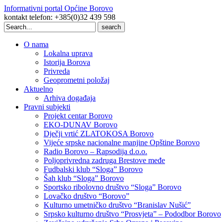
Informativni portal Općine Borovo
kontakt telefon: +385(0)32 439 598
Search
for:
O nama
Lokalna uprava
Istorija Borova
Privreda
Geoprometni položaj
Aktuelno
Arhiva događaja
Pravni subjekti
Projekt centar Borovo
EKO-DUNAV Borovo
Dječji vrtić ZLATOKOSA Borovo
Vijeće srpske nacionalne manjine Opštine Borovo
Radio Borovo – Rapsodija d.o.o.
Poljoprivredna zadruga Brestove međe
Fudbalski klub “Sloga” Borovo
Šah klub “Sloga” Borovo
Sportsko ribolovno društvo “Sloga” Borovo
Lovačko društvo “Borovo”
Kulturno umetničko društvo “Branislav Nušić”
Srpsko kulturno društvo “Prosvjeta” – Pododbor Borovo