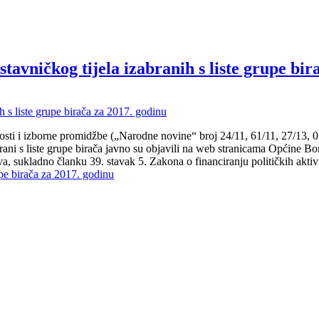
stavničkog tijela izabranih s liste grupe bi
sti i izborne promidžbe („Narodne novine“ broj 24/11, 61/11, 27/13, 02/
ani s liste grupe birača javno su objavili na web stranicama Općine Bo
va, sukladno članku 39. stavak 5. Zakona o financiranju političkih akt
rupe birača za 2017. godinu