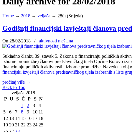
Daily archive for 28/02/2018
Home
→
2018
→
veljača
→
28th (Srijeda)
Godišnji financijski izvještaji članova pred
On 28/02/2018
/
aktivnosti meštana
Sukladno članku 39. stavak 5. Zakona o financiranju političkih aktivno
izborne promidžbe) članovi predstavničkog tijela Općine Borovo izabr
financiranju političkih aktivnosti i izborne promidžbe. Navedena obja
financijski izvještaji članova predstavničkog tijela izabranih s liste g
pročitaj više
→
Back to Top
veljača 2018
P
U
S
Č
P
S
N
1
2
3
4
5
6
7
8
9
10
11
12
13
14
15
16
17
18
19
20
21
22
23
24
25
26
27
28