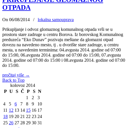
OTPADA
On 06/08/2014
/
lokalna samouprava
Prikupljanje i odvoz glomaznog komunalnog otpada vrši se u
prostoru stare zadruge u centru Borova. Iz borovskog Komunalnog
preduzeća “Eko Dunav” pozivaju meštane da glomazni otpad
dovezu na navedeno mesto, tj . u dvorište stare zadruge, u centru
mesta, u navedenim terminima: 04.avgusta 2014. godine od 07:00
do 15:00, 06.avgusta 2014. godine od 07:00 do 15:00, 07.avgusta
2014. godine od 07:00 do 15:00 i 08.avgusta 2014. godine od 07:00
do 15:00.
pročitaj više
→
Back to Top
kolovoz 2014
P
U
S
Č
P
S
N
1
2
3
4
5
6
7
8
9
10
11
12
13
14
15
16
17
18
19
20
21
22
23
24
25
26
27
28
29
30
31