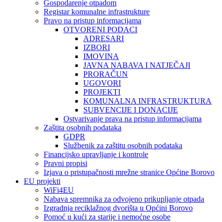
Gospodarenje otpadom
Registar komunalne infrastrukture
Pravo na pristup informacijama
OTVORENI PODACI
ADRESARI
IZBORI
IMOVINA
JAVNA NABAVA I NATJEČAJI
PRORAČUN
UGOVORI
PROJEKTI
KOMUNALNA INFRASTRUKTURA
SUBVENCIJE I DONACIJE
Ostvarivanje prava na pristup informacijama
Zaštita osobnih podataka
GDPR
Službenik za zaštitu osobnih podataka
Financijsko upravljanje i kontrole
Pravni propisi
Izjava o pristupačnosti mrežne stranice Općine Borovo
EU projekti
WiFi4EU
Nabava spremnika za odvojeno prikupljanje otpada
Izgradnja reciklažnog dvorišta u Općini Borovo
Pomoć u kući za starije i nemoćne osobe