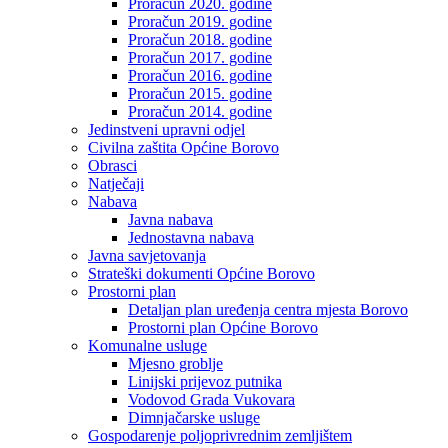
Proračun 2020. godine
Proračun 2019. godine
Proračun 2018. godine
Proračun 2017. godine
Proračun 2016. godine
Proračun 2015. godine
Proračun 2014. godine
Jedinstveni upravni odjel
Civilna zaštita Općine Borovo
Obrasci
Natječaji
Nabava
Javna nabava
Jednostavna nabava
Javna savjetovanja
Strateški dokumenti Općine Borovo
Prostorni plan
Detaljan plan uređenja centra mjesta Borovo
Prostorni plan Općine Borovo
Komunalne usluge
Mjesno groblje
Linijski prijevoz putnika
Vodovod Grada Vukovara
Dimnjačarske usluge
Gospodarenje poljoprivrednim zemljištem