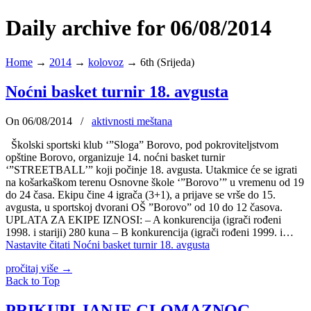
Daily archive for 06/08/2014
Home
→
2014
→
kolovoz
→
6th (Srijeda)
Noćni basket turnir 18. avgusta
On 06/08/2014
/
aktivnosti meštana
Školski sportski klub ‘”Sloga” Borovo, pod pokroviteljstvom
opštine Borovo, organizuje 14. noćni basket turnir
‘”STREETBALL’” koji počinje 18. avgusta. Utakmice će se igrati
na košarkaškom terenu Osnovne škole ‘”Borovo’” u vremenu od 19
do 24 časa. Ekipu čine 4 igrača (3+1), a prijave se vrše do 15.
avgusta, u sportskoj dvorani OŠ ”Borovo” od 10 do 12 časova.
UPLATA ZA EKIPE IZNOSI: – A konkurencija (igrači rođeni
1998. i stariji) 280 kuna – B konkurencija (igrači rođeni 1999. i…
Nastavite čitati
Noćni basket turnir 18. avgusta
pročitaj više
→
Back to Top
PRIKUPLJANJE GLOMAZNOG