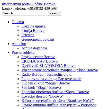
Informativni portal Općine Borovo
kontakt telefon: +385(0)32 439 598
Search
for:
O nama
Lokalna uprava
Istorija Borova
Privreda
Geoprometni položaj
Aktuelno
Arhiva događaja
Pravni subjekti
Projekt centar Borovo
EKO-DUNAV Borovo
Dječji vrtić ZLATOKOSA Borovo
Vijeće srpske nacionalne manjine Opštine Borovo
Radio Borovo – Rapsodija d.o.o.
Poljoprivredna zadruga Brestove međe
Fudbalski klub “Sloga” Borovo
Šah klub “Sloga” Borovo
Sportsko ribolovno društvo “Sloga” Borovo
Lovačko društvo “Borovo”
Kulturno umetničko društvo “Branislav Nušić”
Srpsko kulturno društvo “Prosvjeta” – Pododbor