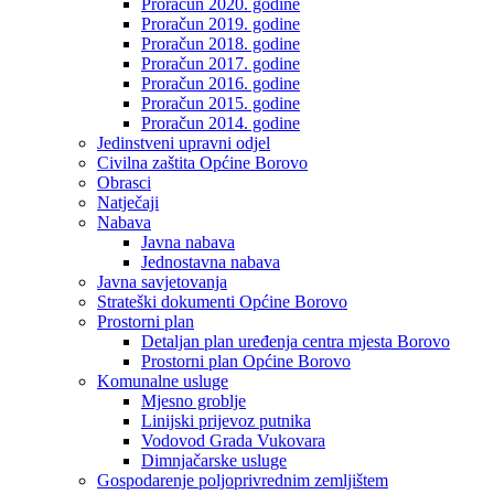
Proračun 2020. godine
Proračun 2019. godine
Proračun 2018. godine
Proračun 2017. godine
Proračun 2016. godine
Proračun 2015. godine
Proračun 2014. godine
Jedinstveni upravni odjel
Civilna zaštita Općine Borovo
Obrasci
Natječaji
Nabava
Javna nabava
Jednostavna nabava
Javna savjetovanja
Strateški dokumenti Općine Borovo
Prostorni plan
Detaljan plan uređenja centra mjesta Borovo
Prostorni plan Općine Borovo
Komunalne usluge
Mjesno groblje
Linijski prijevoz putnika
Vodovod Grada Vukovara
Dimnjačarske usluge
Gospodarenje poljoprivrednim zemljištem