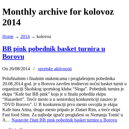
Monthly archive for kolovoz
2014
Home
→
2014
→
kolovoz
BB pink pobednik basket turnira u
Borovu
On 26/08/2014
/
sportske aktivnosti
Polufinalnim i finalnim utakmicama i proglašenjem pobednika
20.08.2014 god. je u Borovu završen trodnevni noćni basket turnir u
organizaciji Školskog sportskog kluba “Sloga”. Pobednik turnira je
ekipa “Kafe bar BB pink” koja je u finalu pobedila ekipu
“Hazarderi”. Treće mesto u u seniorskoj konkurenciji zauzeo je
“DVD Borovo”. U B konkurenciji prvo mesto osvojila je ekipa
Kafe bara Atina, drugo mesto pripalo je Zlatari Rim, a treće ekipi
Fast food Sims. Za najbolje igrače proglašeni su Nemanja Tomić u
A…
Nastavite čitati
BB pink pobednik basket turnira u Borovu