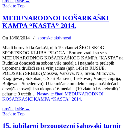
pročitaj više
→
Back to Top
MEĐUNARODNOI KOŠARKAŠKI
KAMPA “KASTA” 2014.
On 18/08/2014
/
sportske aktivnosti
Mladi borovski košarkaši, njih 19. članovi ŠKOLSKOG
SPORTSKOG KLUBA “SLOGA” Borovo vratili su se sa
MEĐUNARODNOG KOŠARKAŠKOG KAMPA “KASTA” na
Rudniku donoseći sa sobom više medalja i nagrada te prelepih
uspomena družeći se sa vršnjacima (njih 145) iz RUSIJE,
POLJSKE i SRBIJE (Moskva, Varšava, Niš, Srem. Mitrovica,
Kragujevac, Sokobanja, Stari Banovci, Leskovac, Vranje, ćuprija,
Boljevac i Smederevo). U takmičarskom delu kampa naši dečaci i
devojčice osvojili su ukupno 16 medalja (10 zlatnih i 6 srebrnih) 1
pehar te 9 trećih…
Nastavite čitati
MEĐUNARODNOI
KOŠARKAŠKI KAMPA “KASTA” 2014.
pročitaj više
→
Back to Top
15. jubilarni brzopotezni šahovski turnir