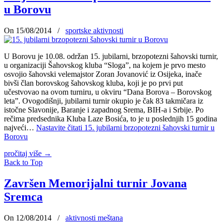
u Borovu
On 15/08/2014
/
sportske aktivnosti
U Borovu je 10.08. održan 15. jubilarni, brzopotezni šahovski turnir,
u organizaciji Šahovskog kluba “Sloga”, na kojem je prvo mesto
osvojio šahovski velemajstor Zoran Jovanović iz Osijeka, inače
bivši član borovskog šahovskog kluba, koji je po prvi put
učestvovao na ovom turniru, u okviru “Dana Borova – Borovskog
leta”. Ovogodišnji, jubilarni turnir okupio je čak 83 takmičara iz
istočne Slavonije, Baranje i zapadnog Srema, BIH-a i Srbije. Po
rečima predsednika Kluba Laze Bosića, to je u poslednjih 15 godina
najveći…
Nastavite čitati
15. jubilarni brzopotezni šahovski turnir u
Borovu
pročitaj više
→
Back to Top
Završen Memorijalni turnir Jovana
Sremca
On 12/08/2014
/
aktivnosti meštana