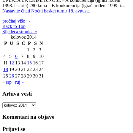
UPLATA ZA EKIPE IZNOSI: – A konkurencija (igrači rođeni
1998. i stariji) 280 kuna – B konkurencija (igrači rođeni 1999. i…
Nastavite čitati
Noćni basket turnir 18. avgusta
pročitaj više
→
Back to Top
Sljedeća stranica »
kolovoz 2014
P
U
S
Č
P
S
N
1
2
3
4
5
6
7
8
9
10
11
12
13
14
15
16
17
18
19
20
21
22
23
24
25
26
27
28
29
30
31
« srp
ruj »
Arhiva vesti
Arhiva
vesti
Komentari na objave
Prijavi se