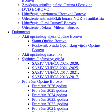
Borovo
Zavičajno udruženje Srba Ozrena i Posavine
DVD BOROVO
Udruženje penzionera “Borovo” Borovo
Udruženje antifašističkih boraca NOR-a i antifašista
Udruženje “Plavi Dunav” Borovo
Udruženje pčelara “Milena” Borovo
Dokumenti
Akti općinskog vijeća Općine Borovo
Statut Općine Borovo
Poslovnik o radu Općinskog vijeća Općine
Borovo
Akti općinskog načelnika
Sjednice Općinskog vijeća
SAZIV VIJEĆA 2025.-2029.
SAZIV VIJEĆA 2021.-2025.
SAZIV VIJEĆA 2017.-2021.
SAZIV VIJEĆA 2013.-2017.
Proračun Općine Borovo
Proračun 2026 godinu
Proračun 2025 godina
Proračun 2024 godina
Proračun 2023. godina
Proračun 2022. godina
Proračun 2021. godina