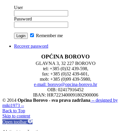
User
Password
Remember me
Recover password
OPĆINA BOROVO
GLAVNA 3, 32 227 BOROVO
tel: +385 (0)32 439-598,
fax: +385 (0)32 439-601,
mob: +385 (0)99 439-5980,
e-mail: borovo@opcina-borovo.hr
OIB: 02417916452
IBAN: HR7223400091802900006
© 2014
Općina Borovo - sva prava zadržana
-- designed by
miki1973 --
Back to Top
Skip to content
Open toolbar