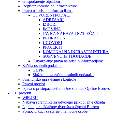
Gospodarenje otpadom
Registar komunalne infrastrukture
Pravo na pristup informacijama
OTVORENI PODACI
ADRESARI
IZBORI
IMOVINA
JAVNA NABAVA I NATJEČAJI
PRORAČUN
UGOVORI
PROJEKTI
KOMUNALNA INFRASTRUKTURA
SUBVENCIJE I DONACIJE
Ostvarivanje prava na pristup informacijama
Zaštita osobnih podataka
GDPR
Službenik za zaštitu osobnih podataka
Financijsko upravljanje i kontrole
Pravni propisi
Izjava o pristupačnosti mrežne stranice Općine Borovo
EU projekti
WiFi4EU
Nabava spremnika za odvojeno prikupljanje otpada
Izgradnja reciklažnog dvorišta u Općini Borovo
Pomoć u kući za starije i nemoćne osobe