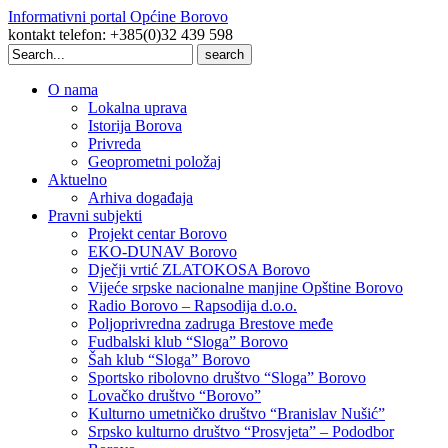
Informativni portal Općine Borovo
kontakt telefon: +385(0)32 439 598
Search
for:
O nama
Lokalna uprava
Istorija Borova
Privreda
Geoprometni položaj
Aktuelno
Arhiva događaja
Pravni subjekti
Projekt centar Borovo
EKO-DUNAV Borovo
Dječji vrtić ZLATOKOSA Borovo
Vijeće srpske nacionalne manjine Opštine Borovo
Radio Borovo – Rapsodija d.o.o.
Poljoprivredna zadruga Brestove međe
Fudbalski klub “Sloga” Borovo
Šah klub “Sloga” Borovo
Sportsko ribolovno društvo “Sloga” Borovo
Lovačko društvo “Borovo”
Kulturno umetničko društvo “Branislav Nušić”
Srpsko kulturno društvo “Prosvjeta” – Pododbor