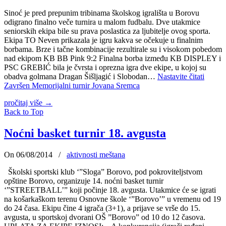
Sinoć je pred prepunim tribinama školskog igrališta u Borovu
odigrano finalno veče turnira u malom fudbalu. Dve utakmice
seniorskih ekipa bile su prava poslastica za ljubitelje ovog sporta.
Ekipa TO Neven prikazala je igru kakva se očekuje u finalnim
borbama. Brze i tačne kombinacije rezultirale su i visokom pobedom
nad ekipom KB BB Pink 9:2 Finalna borba između KB DISPLEY i
PSC GREBIĆ bila je čvrsta i oprezna igra dve ekipe, u kojoj su
obadva golmana Dragan Šišljagić i Slobodan…
Nastavite čitati
Završen Memorijalni turnir Jovana Sremca
pročitaj više
→
Back to Top
Noćni basket turnir 18. avgusta
On 06/08/2014
/
aktivnosti meštana
Školski sportski klub ‘”Sloga” Borovo, pod pokroviteljstvom
opštine Borovo, organizuje 14. noćni basket turnir
‘”STREETBALL’” koji počinje 18. avgusta. Utakmice će se igrati
na košarkaškom terenu Osnovne škole ‘”Borovo’” u vremenu od 19
do 24 časa. Ekipu čine 4 igrača (3+1), a prijave se vrše do 15.
avgusta, u sportskoj dvorani OŠ ”Borovo” od 10 do 12 časova.