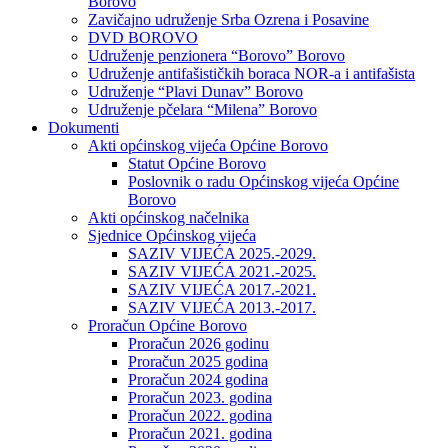
Borovo
Zavičajno udruženje Srba Ozrena i Posavine
DVD BOROVO
Udruženje penzionera “Borovo” Borovo
Udruženje antifašističkih boraca NOR-a i antifašista
Udruženje “Plavi Dunav” Borovo
Udruženje pčelara “Milena” Borovo
Dokumenti
Akti općinskog vijeća Općine Borovo
Statut Općine Borovo
Poslovnik o radu Općinskog vijeća Općine
Borovo
Akti općinskog načelnika
Sjednice Općinskog vijeća
SAZIV VIJEĆA 2025.-2029.
SAZIV VIJEĆA 2021.-2025.
SAZIV VIJEĆA 2017.-2021.
SAZIV VIJEĆA 2013.-2017.
Proračun Općine Borovo
Proračun 2026 godinu
Proračun 2025 godina
Proračun 2024 godina
Proračun 2023. godina
Proračun 2022. godina
Proračun 2021. godina