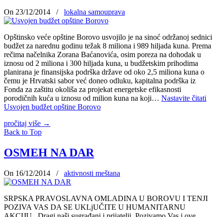
On 23/12/2014
/
lokalna samouprava
Opštinsko veće opštine Borovo usvojilo je na sinoć održanoj sednici
budžet za narednu godinu težak 8 miliona i 989 hiljada kuna. Prema
rečima načelnika Zorana Baćanovića, osim poreza na dohodak u
iznosu od 2 miliona i 300 hiljada kuna, u budžetskim prihodima
planirana je finansijska podrška države od oko 2,5 miliona kuna o
čemu je Hrvatski sabor već doneo odluku, kapitalna podrška iz
Fonda za zaštitu okoliša za projekat energetske efikasnosti
porodičnih kuća u iznosu od milion kuna na koji…
Nastavite čitati
Usvojen budžet opštine Borovo
pročitaj više
→
Back to Top
OSMEH NA DAR
On 16/12/2014
/
aktivnosti meštana
SRPSKA PRAVOSLAVNA OMLADINA U BOROVU I TENJI
POZIVA VAS DA SE UKLjUČITE U HUMANITARNU
AKCIJU Dragi naši sugrađani i prijatelјi, Pozivamo Vas i ove