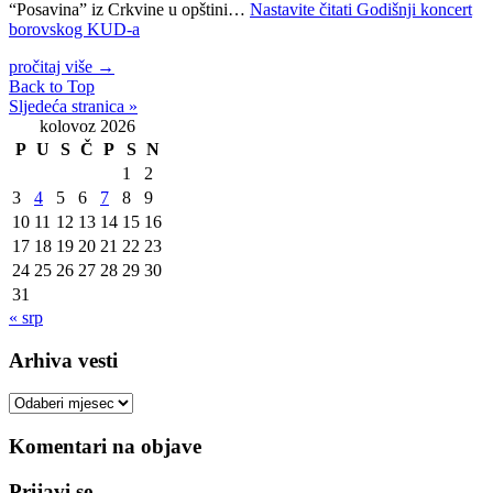
“Posavina” iz Crkvine u opštini…
Nastavite čitati
Godišnji koncert
borovskog KUD-a
pročitaj više
→
Back to Top
Sljedeća stranica »
kolovoz 2026
P
U
S
Č
P
S
N
1
2
3
4
5
6
7
8
9
10
11
12
13
14
15
16
17
18
19
20
21
22
23
24
25
26
27
28
29
30
31
« srp
Arhiva vesti
Arhiva
vesti
Komentari na objave
Prijavi se