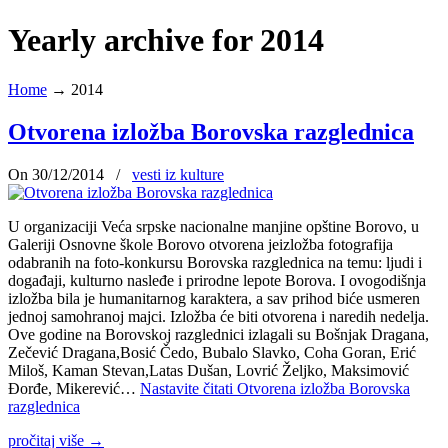
Yearly archive for 2014
Home
→
2014
Otvorena izložba Borovska razglednica
On 30/12/2014
/
vesti iz kulture
U organizaciji Veća srpske nacionalne manjine opštine Borovo, u
Galeriji Osnovne škole Borovo otvorena jeizložba fotografija
odabranih na foto-konkursu Borovska razglednica na temu: ljudi i
događaji, kulturno nasleđe i prirodne lepote Borova. I ovogodišnja
izložba bila je humanitarnog karaktera, a sav prihod biće usmeren
jednoj samohranoj majci. Izložba će biti otvorena i naredih nedelja.
Ove godine na Borovskoj razglednici izlagali su Bošnjak Dragana,
Zečević Dragana,Bosić Čedo, Bubalo Slavko, Coha Goran, Erić
Miloš, Kaman Stevan,Latas Dušan, Lovrić Željko, Maksimović
Đorđe, Mikerević…
Nastavite čitati
Otvorena izložba Borovska
razglednica
pročitaj više
→