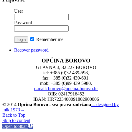
User
Password
Remember me
Recover password
OPĆINA BOROVO
GLAVNA 3, 32 227 BOROVO
tel: +385 (0)32 439-598,
fax: +385 (0)32 439-601,
mob: +385 (0)99 439-5980,
e-mail: borovo@opcina-borovo.hr
OIB: 02417916452
IBAN: HR7223400091802900006
© 2014
Općina Borovo - sva prava zadržana
-- designed by
miki1973 --
Back to Top
Skip to content
Open toolbar