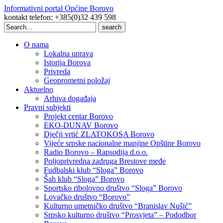
Informativni portal Općine Borovo
kontakt telefon: +385(0)32 439 598
Search
for:
O nama
Lokalna uprava
Istorija Borova
Privreda
Geoprometni položaj
Aktuelno
Arhiva događaja
Pravni subjekti
Projekt centar Borovo
EKO-DUNAV Borovo
Dječji vrtić ZLATOKOSA Borovo
Vijeće srpske nacionalne manjine Opštine Borovo
Radio Borovo – Rapsodija d.o.o.
Poljoprivredna zadruga Brestove međe
Fudbalski klub “Sloga” Borovo
Šah klub “Sloga” Borovo
Sportsko ribolovno društvo “Sloga” Borovo
Lovačko društvo “Borovo”
Kulturno umetničko društvo “Branislav Nušić”
Srpsko kulturno društvo “Prosvjeta” – Pododbor