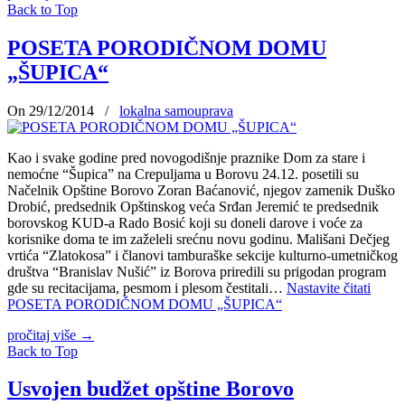
Back to Top
POSETA PORODIČNOM DOMU
„ŠUPICA“
On 29/12/2014
/
lokalna samouprava
Kao i svake godine pred novogodišnje praznike Dom za stare i
nemoćne “Šupica” na Crepuljama u Borovu 24.12. posetili su
Načelnik Opštine Borovo Zoran Baćanović, njegov zamenik Duško
Drobić, predsednik Opštinskog veća Srđan Jeremić te predsednik
borovskog KUD-a Rado Bosić koji su doneli darove i voće za
korisnike doma te im zaželeli srećnu novu godinu. Mališani Dečjeg
vrtića “Zlatokosa” i članovi tamburaške sekcije kulturno-umetničkog
društva “Branislav Nušić” iz Borova priredili su prigodan program
gde su recitacijama, pesmom i plesom čestitali…
Nastavite čitati
POSETA PORODIČNOM DOMU „ŠUPICA“
pročitaj više
→
Back to Top
Usvojen budžet opštine Borovo