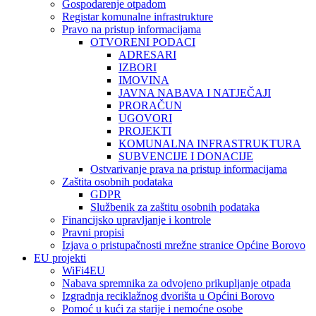
Gospodarenje otpadom
Registar komunalne infrastrukture
Pravo na pristup informacijama
OTVORENI PODACI
ADRESARI
IZBORI
IMOVINA
JAVNA NABAVA I NATJEČAJI
PRORAČUN
UGOVORI
PROJEKTI
KOMUNALNA INFRASTRUKTURA
SUBVENCIJE I DONACIJE
Ostvarivanje prava na pristup informacijama
Zaštita osobnih podataka
GDPR
Službenik za zaštitu osobnih podataka
Financijsko upravljanje i kontrole
Pravni propisi
Izjava o pristupačnosti mrežne stranice Općine Borovo
EU projekti
WiFi4EU
Nabava spremnika za odvojeno prikupljanje otpada
Izgradnja reciklažnog dvorišta u Općini Borovo
Pomoć u kući za starije i nemoćne osobe