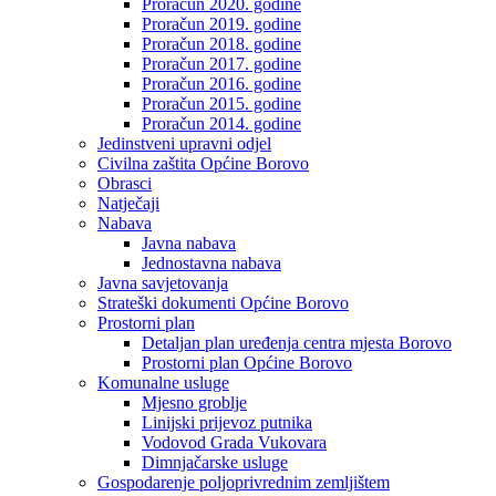
Proračun 2020. godine
Proračun 2019. godine
Proračun 2018. godine
Proračun 2017. godine
Proračun 2016. godine
Proračun 2015. godine
Proračun 2014. godine
Jedinstveni upravni odjel
Civilna zaštita Općine Borovo
Obrasci
Natječaji
Nabava
Javna nabava
Jednostavna nabava
Javna savjetovanja
Strateški dokumenti Općine Borovo
Prostorni plan
Detaljan plan uređenja centra mjesta Borovo
Prostorni plan Općine Borovo
Komunalne usluge
Mjesno groblje
Linijski prijevoz putnika
Vodovod Grada Vukovara
Dimnjačarske usluge
Gospodarenje poljoprivrednim zemljištem