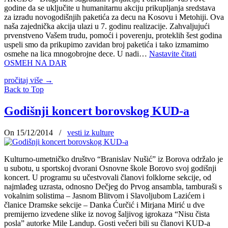
godine da se uklјučite u humanitarnu akciju prikuplјanja sredstava
za izradu novogodišnjih paketića za decu na Kosovu i Metohiji. Ova
naša zajednička akcija ulazi u 7. godinu realizacije. Zahvalјujući
prvenstveno Vašem trudu, pomoći i poverenju, proteklih šest godina
uspeli smo da prikupimo zavidan broj paketića i tako izmamimo
osmehe na lica mnogobrojne dece. U nadi…
Nastavite čitati
OSMEH NA DAR
pročitaj više
→
Back to Top
Godišnji koncert borovskog KUD-a
On 15/12/2014
/
vesti iz kulture
Kulturno-umetničko društvo “Branislav Nušić” iz Borova održalo je
u subotu, u sportskoj dvorani Osnovne škole Borovo svoj godišnji
koncert. U programu su učestvovali članovi folklorne sekcije, od
najmlađeg uzrasta, odnosno Dečjeg do Prvog ansambla, tamburaši s
vokalnim solistima – Jasnom Blitvom i Slavoljubom Lazićem i
članice Dramske sekcije – Danka Ćurčić i Mirjana Mirić u dve
premijerno izvedene slike iz novog šaljivog igrokaza “Nisu čista
posla” autorke Mile Landup. Gosti večeri bili su članovi KUD-a