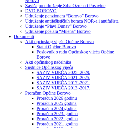
Borovo
Zavičajno udruženje Srba Ozrena i Posavine
DVD BOROVO
Udruženje penzionera “Borovo” Borovo
Udruženje antifašističkih boraca NOR-a i antifašista
Udruženje “Plavi Dunav” Borovo
Udruženje pčelara “Milena” Borovo
Dokumenti
Akti općinskog vijeća Općine Borovo
Statut Općine Borovo
Poslovnik o radu Općinskog vijeća Općine
Borovo
Akti općinskog načelnika
Sjednice Općinskog vijeća
SAZIV VIJEĆA 2025.-2029.
SAZIV VIJEĆA 2021.-2025.
SAZIV VIJEĆA 2017.-2021.
SAZIV VIJEĆA 2013.-2017.
Proračun Općine Borovo
Proračun 2026 godinu
Proračun 2025 godina
Proračun 2024 godina
Proračun 2023. godina
Proračun 2022. godina
Proračun 2021. godina