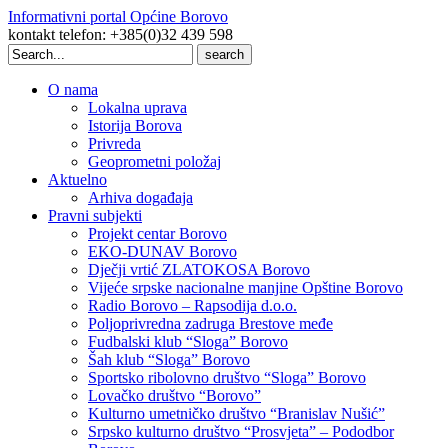
Informativni portal Općine Borovo
kontakt telefon: +385(0)32 439 598
Search
for:
O nama
Lokalna uprava
Istorija Borova
Privreda
Geoprometni položaj
Aktuelno
Arhiva događaja
Pravni subjekti
Projekt centar Borovo
EKO-DUNAV Borovo
Dječji vrtić ZLATOKOSA Borovo
Vijeće srpske nacionalne manjine Opštine Borovo
Radio Borovo – Rapsodija d.o.o.
Poljoprivredna zadruga Brestove međe
Fudbalski klub “Sloga” Borovo
Šah klub “Sloga” Borovo
Sportsko ribolovno društvo “Sloga” Borovo
Lovačko društvo “Borovo”
Kulturno umetničko društvo “Branislav Nušić”
Srpsko kulturno društvo “Prosvjeta” – Pododbor