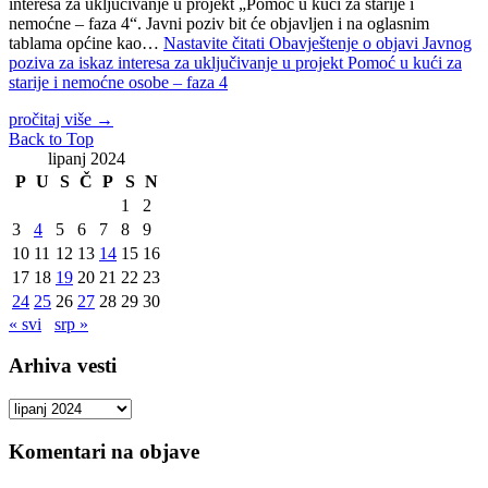
interesa za uključivanje u projekt „Pomoć u kući za starije i
nemoćne – faza 4“. Javni poziv bit će objavljen i na oglasnim
tablama općine kao…
Nastavite čitati
Obavještenje o objavi Javnog
poziva za iskaz interesa za uključivanje u projekt Pomoć u kući za
starije i nemoćne osobe – faza 4
pročitaj više
→
Back to Top
lipanj 2024
P
U
S
Č
P
S
N
1
2
3
4
5
6
7
8
9
10
11
12
13
14
15
16
17
18
19
20
21
22
23
24
25
26
27
28
29
30
« svi
srp »
Arhiva vesti
Arhiva
vesti
Komentari na objave