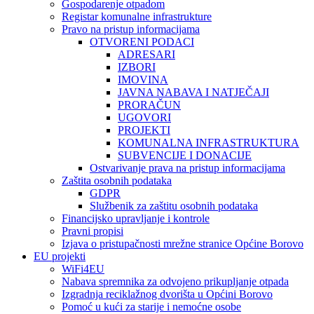
Gospodarenje otpadom
Registar komunalne infrastrukture
Pravo na pristup informacijama
OTVORENI PODACI
ADRESARI
IZBORI
IMOVINA
JAVNA NABAVA I NATJEČAJI
PRORAČUN
UGOVORI
PROJEKTI
KOMUNALNA INFRASTRUKTURA
SUBVENCIJE I DONACIJE
Ostvarivanje prava na pristup informacijama
Zaštita osobnih podataka
GDPR
Službenik za zaštitu osobnih podataka
Financijsko upravljanje i kontrole
Pravni propisi
Izjava o pristupačnosti mrežne stranice Općine Borovo
EU projekti
WiFi4EU
Nabava spremnika za odvojeno prikupljanje otpada
Izgradnja reciklažnog dvorišta u Općini Borovo
Pomoć u kući za starije i nemoćne osobe