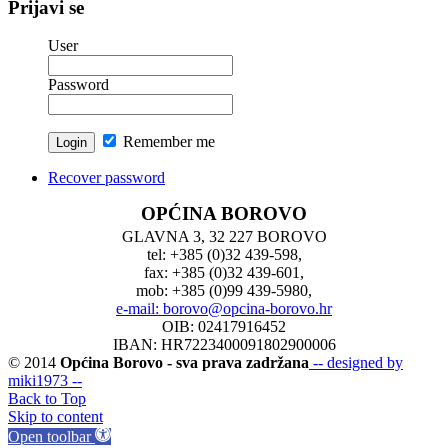
Prijavi se
User
Password
Remember me
Recover password
OPĆINA BOROVO
GLAVNA 3, 32 227 BOROVO
tel: +385 (0)32 439-598,
fax: +385 (0)32 439-601,
mob: +385 (0)99 439-5980,
e-mail: borovo@opcina-borovo.hr
OIB: 02417916452
IBAN: HR7223400091802900006
© 2014
Općina Borovo - sva prava zadržana
-- designed by
miki1973 --
Back to Top
Skip to content
Open toolbar