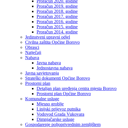
Proračun 2020. godine
Proračun 2019. godine
Proračun 2018. godine
Proračun 2017. godine
Proračun 2016. godine
Proračun 2015. godine
Proračun 2014. godine
Jedinstveni upravni odjel
Civilna zaštita Općine Borovo
Obrasci
Natječaji
Nabava
Javna nabava
Jednostavna nabava
Javna savjetovanja
Strateški dokumenti Općine Borovo
Prostorni plan
Detaljan plan uređenja centra mjesta Borovo
Prostorni plan Općine Borovo
Komunalne usluge
Mjesno groblje
Linijski prijevoz putnika
Vodovod Grada Vukovara
Dimnjačarske usluge
Gospodarenje poljoprivrednim zemljištem