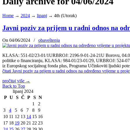
Daily archive for 04/06/2024
Home
→
2024
→
lipanj
→
4th (Utorak)
Javni poziv za prijem u radni odnos na od
On 04/06/2024
/
obaveštenja
KLASA: 551-02/23-01/1URBROJ: 2196-9-01-24-21U Borovu, 04.06.2024 g
politike o financiranju, KLASA: 984-01/23-01/29, URBROJ: 524-07-02-
iz Europskog socijalnog fonda plus, Programa Učinkoviti ljudski pote
čitati
Javni poziv za prijem u radni odnos na određeno vrijeme u proje
pročitaj više
→
Back to Top
lipanj 2024
P
U
S
Č
P
S
N
1
2
3
4
5
6
7
8
9
10
11
12
13
14
15
16
17
18
19
20
21
22
23
24
25
26
27
28
29
30