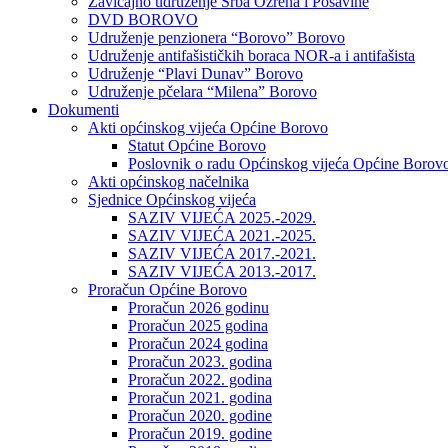
Zavičajno udruženje Srba Ozrena i Posavine
DVD BOROVO
Udruženje penzionera “Borovo” Borovo
Udruženje antifašističkih boraca NOR-a i antifašista
Udruženje “Plavi Dunav” Borovo
Udruženje pčelara “Milena” Borovo
Dokumenti
Akti općinskog vijeća Općine Borovo
Statut Općine Borovo
Poslovnik o radu Općinskog vijeća Općine Borov
Akti općinskog načelnika
Sjednice Općinskog vijeća
SAZIV VIJEĆA 2025.-2029.
SAZIV VIJEĆA 2021.-2025.
SAZIV VIJEĆA 2017.-2021.
SAZIV VIJEĆA 2013.-2017.
Proračun Općine Borovo
Proračun 2026 godinu
Proračun 2025 godina
Proračun 2024 godina
Proračun 2023. godina
Proračun 2022. godina
Proračun 2021. godina
Proračun 2020. godine
Proračun 2019. godine