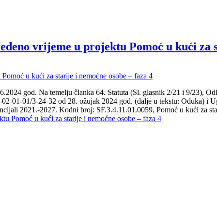
ređeno vrijeme u projektu Pomoć u kući za s
od. Na temelju članka 64. Statuta (Sl. glasnik 2/21 i 9/23), Odluke 
01-01/3-24-32 od 28. ožujak 2024 god. (dalje u tekstu: Oduka) i Ugovo
ncijali 2021.-2027. Kodni broj: SF.3.4.11.01.0059, Pomoć u kući za st
ktu Pomoć u kući za starije i nemoćne osobe – faza 4