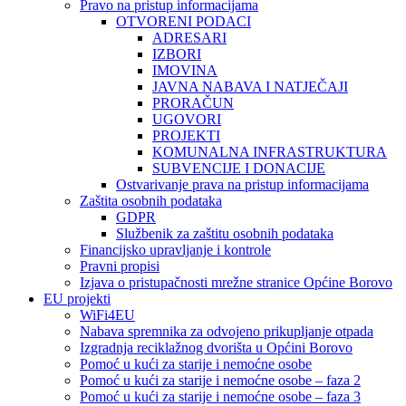
Pravo na pristup informacijama
OTVORENI PODACI
ADRESARI
IZBORI
IMOVINA
JAVNA NABAVA I NATJEČAJI
PRORAČUN
UGOVORI
PROJEKTI
KOMUNALNA INFRASTRUKTURA
SUBVENCIJE I DONACIJE
Ostvarivanje prava na pristup informacijama
Zaštita osobnih podataka
GDPR
Službenik za zaštitu osobnih podataka
Financijsko upravljanje i kontrole
Pravni propisi
Izjava o pristupačnosti mrežne stranice Općine Borovo
EU projekti
WiFi4EU
Nabava spremnika za odvojeno prikupljanje otpada
Izgradnja reciklažnog dvorišta u Općini Borovo
Pomoć u kući za starije i nemoćne osobe
Pomoć u kući za starije i nemoćne osobe – faza 2
Pomoć u kući za starije i nemoćne osobe – faza 3