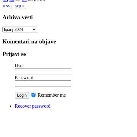
« svi
srp »
Arhiva vesti
Arhiva
vesti
Komentari na objave
Prijavi se
User
Password
Remember me
Recover password