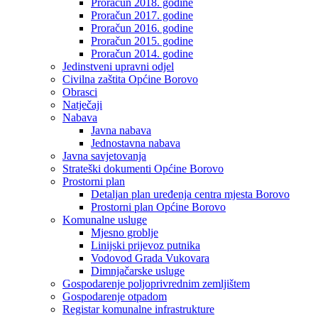
Proračun 2018. godine
Proračun 2017. godine
Proračun 2016. godine
Proračun 2015. godine
Proračun 2014. godine
Jedinstveni upravni odjel
Civilna zaštita Općine Borovo
Obrasci
Natječaji
Nabava
Javna nabava
Jednostavna nabava
Javna savjetovanja
Strateški dokumenti Općine Borovo
Prostorni plan
Detaljan plan uređenja centra mjesta Borovo
Prostorni plan Općine Borovo
Komunalne usluge
Mjesno groblje
Linijski prijevoz putnika
Vodovod Grada Vukovara
Dimnjačarske usluge
Gospodarenje poljoprivrednim zemljištem
Gospodarenje otpadom
Registar komunalne infrastrukture