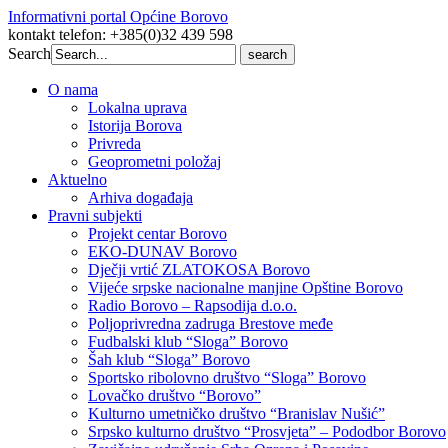
Informativni portal Općine Borovo
kontakt telefon: +385(0)32 439 598
Search
Search
for:
O nama
Lokalna uprava
Istorija Borova
Privreda
Geoprometni položaj
Aktuelno
Arhiva događaja
Pravni subjekti
Projekt centar Borovo
EKO-DUNAV Borovo
Dječji vrtić ZLATOKOSA Borovo
Vijeće srpske nacionalne manjine Opštine Borovo
Radio Borovo – Rapsodija d.o.o.
Poljoprivredna zadruga Brestove međe
Fudbalski klub “Sloga” Borovo
Šah klub “Sloga” Borovo
Sportsko ribolovno društvo “Sloga” Borovo
Lovačko društvo “Borovo”
Kulturno umetničko društvo “Branislav Nušić”
Srpsko kulturno društvo “Prosvjeta” – Pododbor Borovo