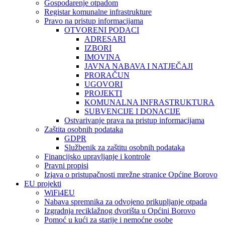
Gospodarenje otpadom
Registar komunalne infrastrukture
Pravo na pristup informacijama
OTVORENI PODACI
ADRESARI
IZBORI
IMOVINA
JAVNA NABAVA I NATJEČAJI
PRORAČUN
UGOVORI
PROJEKTI
KOMUNALNA INFRASTRUKTURA
SUBVENCIJE I DONACIJE
Ostvarivanje prava na pristup informacijama
Zaštita osobnih podataka
GDPR
Službenik za zaštitu osobnih podataka
Financijsko upravljanje i kontrole
Pravni propisi
Izjava o pristupačnosti mrežne stranice Općine Borovo
EU projekti
WiFi4EU
Nabava spremnika za odvojeno prikupljanje otpada
Izgradnja reciklažnog dvorišta u Općini Borovo
Pomoć u kući za starije i nemoćne osobe