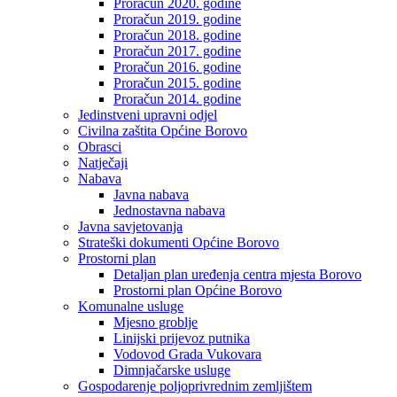
Proračun 2020. godine
Proračun 2019. godine
Proračun 2018. godine
Proračun 2017. godine
Proračun 2016. godine
Proračun 2015. godine
Proračun 2014. godine
Jedinstveni upravni odjel
Civilna zaštita Općine Borovo
Obrasci
Natječaji
Nabava
Javna nabava
Jednostavna nabava
Javna savjetovanja
Strateški dokumenti Općine Borovo
Prostorni plan
Detaljan plan uređenja centra mjesta Borovo
Prostorni plan Općine Borovo
Komunalne usluge
Mjesno groblje
Linijski prijevoz putnika
Vodovod Grada Vukovara
Dimnjačarske usluge
Gospodarenje poljoprivrednim zemljištem