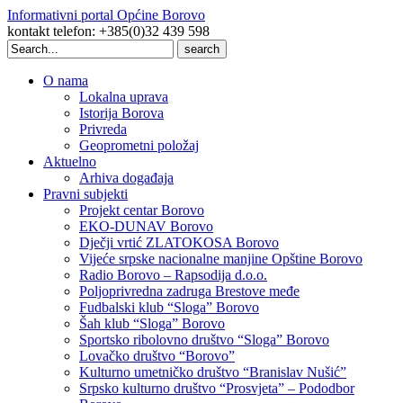
Informativni portal Općine Borovo
kontakt telefon: +385(0)32 439 598
Search
for:
O nama
Lokalna uprava
Istorija Borova
Privreda
Geoprometni položaj
Aktuelno
Arhiva događaja
Pravni subjekti
Projekt centar Borovo
EKO-DUNAV Borovo
Dječji vrtić ZLATOKOSA Borovo
Vijeće srpske nacionalne manjine Opštine Borovo
Radio Borovo – Rapsodija d.o.o.
Poljoprivredna zadruga Brestove međe
Fudbalski klub “Sloga” Borovo
Šah klub “Sloga” Borovo
Sportsko ribolovno društvo “Sloga” Borovo
Lovačko društvo “Borovo”
Kulturno umetničko društvo “Branislav Nušić”
Srpsko kulturno društvo “Prosvjeta” – Pododbor