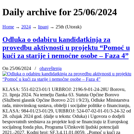
Daily archive for 25/06/2024
Home
→
2024
→
lipanj
→
25th (Utorak)
Odluka o odabiru kandidatkinja za
provedbu aktivnosti u projektu “Pomoć u
kući za starije i nemoćne osobe – Faza 4”
On 25/06/2024
/
obaveštenja
KLASA: 551-02/23-01/1 URBROJ: 2196-9-01-24-28U Borovu,
21. lipnja 2024. Na temelju članka 63. Statuta Općine Borovo
(Službeni glasnik Općine Borovo 2/21 i 9/23), Odluke Ministarstva
rada, mirovinskog sustava, obitelji i socijalne politike o financiranju,
KLASA: 984-01/23-01/29, URBROJ: 524-07-02-01-01/3-24-32 od
28. ožujak 2024 god. (dalje u tekstu: Oduka) i Ugovora o dodjeli
bespovratnih sredstava za projekte koji se financiraju iz Europskog
socijalnog fonda plus, Programa Učinkoviti ljudski potencijali
2021.-2027. Kodni broj: SF.3.4.11.01.0059, „Pomoć u kući za