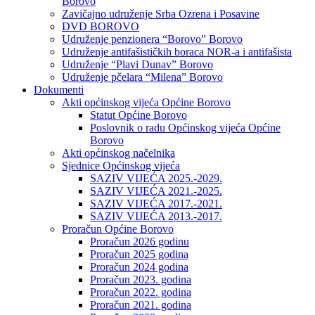
Borovo
Zavičajno udruženje Srba Ozrena i Posavine
DVD BOROVO
Udruženje penzionera “Borovo” Borovo
Udruženje antifašističkih boraca NOR-a i antifašista
Udruženje “Plavi Dunav” Borovo
Udruženje pčelara “Milena” Borovo
Dokumenti
Akti općinskog vijeća Općine Borovo
Statut Općine Borovo
Poslovnik o radu Općinskog vijeća Općine
Borovo
Akti općinskog načelnika
Sjednice Općinskog vijeća
SAZIV VIJEĆA 2025.-2029.
SAZIV VIJEĆA 2021.-2025.
SAZIV VIJEĆA 2017.-2021.
SAZIV VIJEĆA 2013.-2017.
Proračun Općine Borovo
Proračun 2026 godinu
Proračun 2025 godina
Proračun 2024 godina
Proračun 2023. godina
Proračun 2022. godina
Proračun 2021. godina