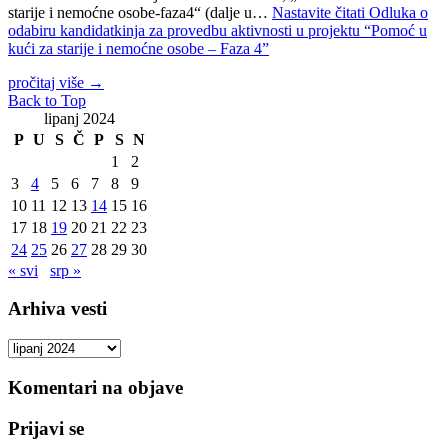
starije i nemoćne osobe-faza4“ (dalje u…
Nastavite čitati
Odluka o
odabiru kandidatkinja za provedbu aktivnosti u projektu “Pomoć u
kući za starije i nemoćne osobe – Faza 4”
pročitaj više
→
Back to Top
lipanj 2024
P
U
S
Č
P
S
N
1
2
3
4
5
6
7
8
9
10
11
12
13
14
15
16
17
18
19
20
21
22
23
24
25
26
27
28
29
30
« svi
srp »
Arhiva vesti
Arhiva
vesti
Komentari na objave
Prijavi se