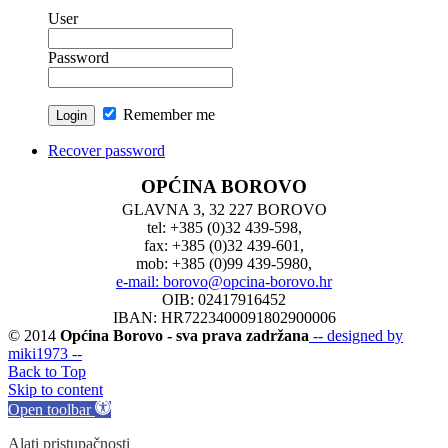
User
Password
Remember me
Recover password
OPĆINA BOROVO
GLAVNA 3, 32 227 BOROVO
tel: +385 (0)32 439-598,
fax: +385 (0)32 439-601,
mob: +385 (0)99 439-5980,
e-mail: borovo@opcina-borovo.hr
OIB: 02417916452
IBAN: HR7223400091802900006
© 2014
Općina Borovo - sva prava zadržana
-- designed by
miki1973 --
Back to Top
Skip to content
Open toolbar
Alati pristupačnosti