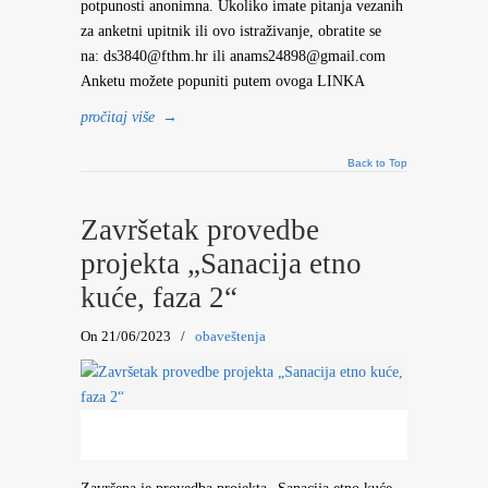
potpunosti anonimna. Ukoliko imate pitanja vezanih
za anketni upitnik ili ovo istraživanje, obratite se
na: ds3840@fthm.hr ili anams24898@gmail.com
Anketu možete popuniti putem ovoga LINKA
pročitaj više
→
Back to Top
Završetak provedbe
projekta „Sanacija etno
kuće, faza 2“
On 21/06/2023
/
obaveštenja