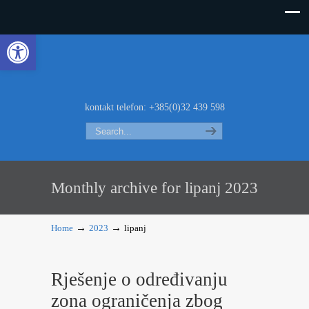
Open toolbar
kontakt telefon: +385(0)32 439 598
Search
Monthly archive for lipanj 2023
→
→
Home
2023
lipanj
Rješenje o određivanju
zona ograničenja zbog