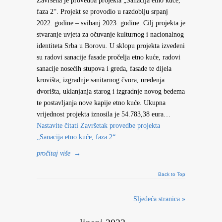
Završena je provedba projekta „Sanacija etno kuće,
faza 2“. Projekt se provodio u razdoblju srpanj
2022. godine – svibanj 2023. godine. Cilj projekta je
stvaranje uvjeta za očuvanje kulturnog i nacionalnog
identiteta Srba u Borovu. U sklopu projekta izvedeni
su radovi sanacije fasade pročelja etno kuće, radovi
sanacije nosećih stupova i greda, fasade te dijela
krovišta, izgradnje sanitarnog čvora, uređenja
dvorišta, uklanjanja starog i izgradnje novog bedema
te postavljanja nove kapije etno kuće. Ukupna
vrijednost projekta iznosila je 54.783,38 eura…
Nastavite čitati
Završetak provedbe projekta
„Sanacija etno kuće, faza 2“
pročitaj više
→
Back to Top
Sljedeća stranica »