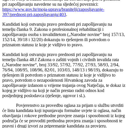
pri zapošljavanju navedene su na sljedećoj poveznici:
https://www.gov.hr/moja-uprava/branitelji/zaposljavanje-
397/prednost-pri-zaposljavanju/403
.
Kandidati koji ostvaruju pravo prednosti pri zapošljavanju na
temelju članka 9. Zakona o profesionalnoj rehabilitaciji i
zapošljavanju osoba s invaliditetom („Narodne novine“ broj 157/13,
152/14, 39/18 i 32/20) dokazuju to rješenjem ili potvrdom o
priznatom statusu iz koje je vidljivo to pravo.
Kandidati koji ostvaruju pravo prednosti pri zapošljavanju na
temelju članka 48.f Zakona o zaštiti vojnih i civilnih invalida rata
(„Narodne novine“, broj 33/92, 57/92, 77/92, 27/93, 58/93, 2/94,
76/94, 108/95, 108/96, 82/01, 103/03, 148/13 i 98/19), dokazuju to
rješenjem ili potvrdom o priznatom statusu iz koje je vidljivo to
pravo, potvrdom o nezaposlenosti Hrvatskog zavoda za
zapošljavanje izdanom u vrijeme trajanja ovog Natječaja, te dokaz iz
kojeg je vidljivo na koji je način prestao radni odnos kod
posljednjeg poslodavca (rješenje, ugovor i sl.).
Povjerenstvo za provedbu oglasa za prijam u službu utvrditi
će listu kandidata koji ispunjavaju formalne uvjete iz oglasa, način
obavljanja i rokove prethodne provjere znanja i sposobnosti iz kojeg
područja će se provoditi prethodna provjera znanja i sposobnosti te
pravni i drugi izvori za pripremanje kandidata za provjeru.