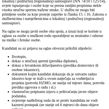
lokalnoj i područnoj (regionalnoj) samoupravi (NN 74/10 i 125/14),
uvjete ispunjavaju i osobe koje su prema ranijim propisima stekle
visoku stručnu spremu tražene struke. U službu ne mogu biti
primljene osobe za koje postoje zapreke iz članka 15. i 16. Zakona o
službenicima i namještenicima u lokalnoj i područnoj (regionalnoj)
samoupravi.
Na oglas se mogu javiti osobe oba spola, a izrazi koji se koriste u
oglasu za osobe u muškom rodu uporabljeni su neutralno i odnose
na muške i ženske osobe.
Kandidati su uz prijavu na oglas obvezni priložiti slijedeće:
životopis,
dokaz o stručnoj spremi (preslika diplome),
dokaz o hrvatskom državljanstvu (preslika domovnice ili
osobne iskaznice),
dokument kojim kandidat dokazuje da je ostvario radno
iskustvo koje se traži u ovom natječaju za voditelja/cu
projekta (potvrda HZMO, ne starija od mjesec dana, potvrda
preslika ugovora o radu i sl.)
vlastoručno potpisanu izjavu o prihvaćanju javne objave
podataka,
uvjerenje nadležnog suda da se protiv kandidata ne vodi
kazneni postupak (ne starije od 6 mjeseci do dana objave