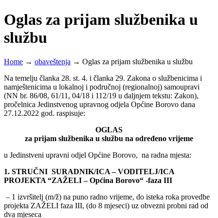
Oglas za prijam službenika u
službu
Home
→
obaveštenja
→
Oglas za prijam službenika u službu
Na temelju članka 28. st. 4. i članka 29. Zakona o službenicima i
namještenicima u lokalnoj i područnoj (regionalnoj) samoupravi
(NN br. 86/08, 61/11, 04/18 i 112/19 u daljnjem tekstu: Zakon),
pročelnica Jedinstvenog upravnog odjela Općine Borovo dana
27.12.2022 god. raspisuje:
OGLAS
za prijam službenika u službu
na određeno vrijeme
u Jedinstveni upravni odjel Općine Borovo, na radna mjesta:
1. STRUČNI
SURADNIK/ICA – VODITELJ/ICA
PROJEKTA “ZAŽELI – Općina Borovo“ -faza III
– 1 izvršitelj (m/ž) na puno radno vrijeme, do isteka roka provedbe
projekta ZAŽELI faza III, (do 8 mjeseci) uz obvezni probni rad od
dva mjeseca