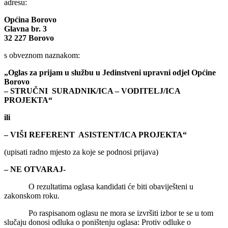
adresu:
Općina Borovo
Glavna br. 3
32 227 Borovo
s obveznom naznakom:
„Oglas za prijam u službu u Jedinstveni upravni odjel Općine
Borovo
– STRUČNI SURADNIK/ICA – VODITELJ/ICA
PROJEKTA“
ili
– VIŠI REFERENT ASISTENT/ICA PROJEKTA“
(upisati radno mjesto za koje se podnosi prijava)
– NE OTVARAJ-
O rezultatima oglasa kandidati će biti obaviješteni u
zakonskom roku.
Po raspisanom oglasu ne mora se izvršiti izbor te se u tom
slučaju donosi odluka o poništenju oglasa: Protiv odluke o