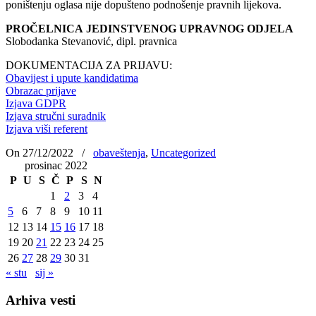
poništenju oglasa nije dopušteno podnošenje pravnih lijekova.
PROČELNICA
JEDINSTVENOG UPRAVNOG ODJELA
Slobodanka Stevanović, dipl. pravnica
DOKUMENTACIJA ZA PRIJAVU:
Obavijest i upute kandidatima
Obrazac prijave
Izjava GDPR
Izjava stručni suradnik
Izjava viši referent
On 27/12/2022
/
obaveštenja
,
Uncategorized
prosinac 2022
P
U
S
Č
P
S
N
1
2
3
4
5
6
7
8
9
10
11
12
13
14
15
16
17
18
19
20
21
22
23
24
25
26
27
28
29
30
31
« stu
sij »
Arhiva vesti