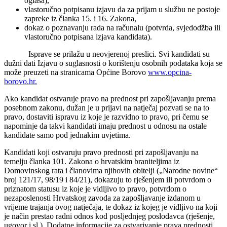
oglasa),
vlastoručno potpisanu izjavu da za prijam u službu ne postoje
zapreke iz članka 15. i 16. Zakona,
dokaz o poznavanju rada na računalu (potvrda, svjedodžba ili
vlastoručno potpisana izjava kandidata).
Isprave se prilažu u neovjerenoj preslici. Svi kandidati su
dužni dati Izjavu o suglasnosti o korištenju osobnih podataka koja se
može preuzeti na stranicama Općine Borovo
www.opcina-
borovo.hr.
Ako kandidat ostvaruje pravo na prednost pri zapošljavanju prema
posebnom zakonu, dužan je u prijavi na natječaj pozvati se na to
pravo, dostaviti ispravu iz koje je razvidno to pravo, pri čemu se
napominje da takvi kandidati imaju prednost u odnosu na ostale
kandidate samo pod jednakim uvjetima.
Kandidati koji ostvaruju pravo prednosti pri zapošljavanju na
temelju članka 101. Zakona o hrvatskim braniteljima iz
Domovinskog rata i članovima njihovih obitelji („Narodne novine“
broj 121/17, 98/19 i 84/21), dokazuju to rješenjem ili potvrdom o
priznatom statusu iz koje je vidljivo to pravo, potvrdom o
nezaposlenosti Hrvatskog zavoda za zapošljavanje izdanom u
vrijeme trajanja ovog natječaja, te dokaz iz kojeg je vidljivo na koji
je način prestao radni odnos kod posljednjeg poslodavca (rješenje,
ugovor i sl.). Dodatne informacije za ostvarivanje prava prednosti