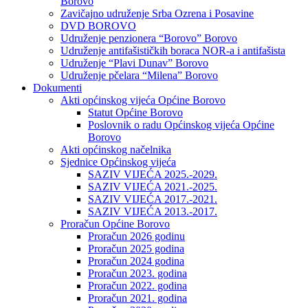
Borovo
Zavičajno udruženje Srba Ozrena i Posavine
DVD BOROVO
Udruženje penzionera “Borovo” Borovo
Udruženje antifašističkih boraca NOR-a i antifašista
Udruženje “Plavi Dunav” Borovo
Udruženje pčelara “Milena” Borovo
Dokumenti
Akti općinskog vijeća Općine Borovo
Statut Općine Borovo
Poslovnik o radu Općinskog vijeća Općine
Borovo
Akti općinskog načelnika
Sjednice Općinskog vijeća
SAZIV VIJEĆA 2025.-2029.
SAZIV VIJEĆA 2021.-2025.
SAZIV VIJEĆA 2017.-2021.
SAZIV VIJEĆA 2013.-2017.
Proračun Općine Borovo
Proračun 2026 godinu
Proračun 2025 godina
Proračun 2024 godina
Proračun 2023. godina
Proračun 2022. godina
Proračun 2021. godina