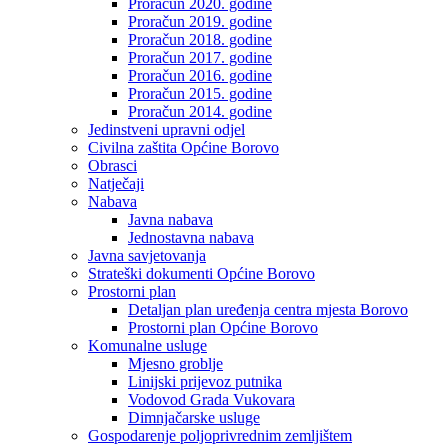
Proračun 2020. godine
Proračun 2019. godine
Proračun 2018. godine
Proračun 2017. godine
Proračun 2016. godine
Proračun 2015. godine
Proračun 2014. godine
Jedinstveni upravni odjel
Civilna zaštita Općine Borovo
Obrasci
Natječaji
Nabava
Javna nabava
Jednostavna nabava
Javna savjetovanja
Strateški dokumenti Općine Borovo
Prostorni plan
Detaljan plan uređenja centra mjesta Borovo
Prostorni plan Općine Borovo
Komunalne usluge
Mjesno groblje
Linijski prijevoz putnika
Vodovod Grada Vukovara
Dimnjačarske usluge
Gospodarenje poljoprivrednim zemljištem