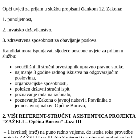
Opći uvjeti za prijam u službu propisani člankom 12. Zakona:
1. punoljetnost,
2. hrvatsko državljanstvo,
3. zdravstvena sposobnost za obavljanje poslova
Kandidat mora ispunjavati sljedeće posebne uvjete za prijam u
službu:
sveučilišni ili stručni prvostupnik upravno pravne struke,
najmanje 3 godine radnog iskustva na odgovarajućim
poslovima,
organizacijske sposobnosti,
položen državni stručni ispit,
poznavanje rada na računalu,
poznavanje Zakona o javnoj nabavi i Pravilnika o
jednostavnoj nabavi Općine Borovo,
2. VIŠI REFERENT-STRUČNI ASISTENT/ICA PROJEKTA
“ZAŽELI – Općina Borovo“ -faza III
– 1 izvršitelj (m/ž) na puno radno vrijeme, do isteka roka provedbe
projekta ZAŽELI faza III, (do 8 mjeseci) uz obvezni probni rad od