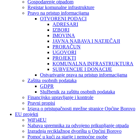
Gospodarenje otpadom
Registar komunalne infrastrukture
Pravo na pristup informacijama
OTVORENI PODACI
ADRESARI
IZBORI
IMOVINA
JAVNA NABAVA I NATJEČAJI
PRORAČUN
UGOVORI
PROJEKTI
KOMUNALNA INFRASTRUKTURA
SUBVENCIJE I DONACIJE
Ostvarivanje prava na pristup informacijama
Zaštita osobnih podataka
GDPR
Službenik za zaštitu osobnih podataka
Financijsko upravljanje i kontrole
Pravni propisi
Izjava o pristupačnosti mrežne stranice Općine Borovo
EU projekti
WiFi4EU
Nabava spremnika za odvojeno prikupljanje otpada
Izgradnja reciklažnog dvorišta u Općini Borovo
Pomoć u kući za starije i nemoćne osobe