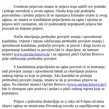
Urednom prijavom smatra se prijava koja sadrži sve podatke
i priloge navedene u ovom oglasu. Osoba koja nije podnijela
pravodobnu i urednu prijavu ili ne ispunjava formalne uvjete iz ovog
oglasa, ne smatra se kandidatom prijavljenim na oglas i njezina se
prijava neće razmatrati, niti će podnositelji nepotpunih prijava biti
pozvani na dopunu prijave.
Način obavljanja prethodne provjere znanja i sposobnosti
kandidata, vrijeme i mjesto održavanja prethodne provjere znanja i
sposobnosti kandidata, područje provjere, te pravni i drugi izvori za
pripremanje kandidata za provjeru biti će objavljeni na internet
stranici
www.opcina-borovo.hr
i na oglasnoj ploči Općine Borovo
prije održavanja prethodne provjere.
S kandidatima prijavljenim na oglas provesti će se testiranje,
radi provjere znanja i sposobnosti bitnih za obavljanje poslova
radnog mjesta za koje se primaju. Ako kandidat ne pristupi
prethodnoj provjeri znanja, smatra se da je povukao prijavu na
oglas. Na internet stranici Općine Borovo (
www.opcina-borovo.hr/
)
biti će dostupan opis poslova i podaci o plaći radnog mjesta koje se
popunjava.
Prijave s prilozima dostavljaju se u roku od 8 dana od dana
objave oglasa na stranicama Hrvatskog zavoda za zapošljavanje na