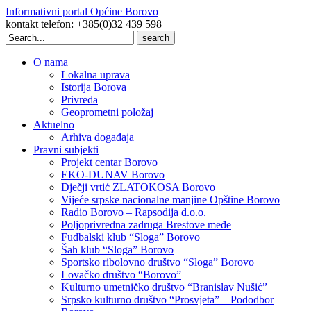
Informativni portal Općine Borovo
kontakt telefon: +385(0)32 439 598
Search
for:
O nama
Lokalna uprava
Istorija Borova
Privreda
Geoprometni položaj
Aktuelno
Arhiva događaja
Pravni subjekti
Projekt centar Borovo
EKO-DUNAV Borovo
Dječji vrtić ZLATOKOSA Borovo
Vijeće srpske nacionalne manjine Opštine Borovo
Radio Borovo – Rapsodija d.o.o.
Poljoprivredna zadruga Brestove međe
Fudbalski klub “Sloga” Borovo
Šah klub “Sloga” Borovo
Sportsko ribolovno društvo “Sloga” Borovo
Lovačko društvo “Borovo”
Kulturno umetničko društvo “Branislav Nušić”
Srpsko kulturno društvo “Prosvjeta” – Pododbor