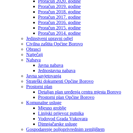
Proračun 2020. godine
Proračun 2019. godine
Proračun 2018. godine
Proračun 2017. godine
Proračun 2016. godine
Proračun 2015. godine
Proračun 2014. godine
Jedinstveni upravni odjel
Civilna zaštita Općine Borovo
Obrasci
Natječaji
Nabava
Javna nabava
Jednostavna nabava
Javna savjetovanja
Strateški dokumenti Općine Borovo
Prostorni plan
Detaljan plan uređenja centra mjesta Borovo
Prostorni plan Općine Borovo
Komunalne usluge
Mjesno groblje
Linijski prijevoz putnika
Vodovod Grada Vukovara
Dimnjačarske usluge
Gospodarenje poljoprivrednim zemljištem