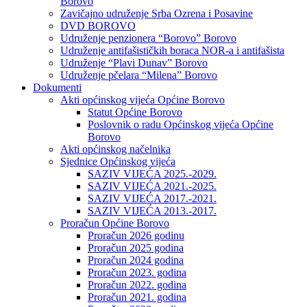
Borovo
Zavičajno udruženje Srba Ozrena i Posavine
DVD BOROVO
Udruženje penzionera “Borovo” Borovo
Udruženje antifašističkih boraca NOR-a i antifašista
Udruženje “Plavi Dunav” Borovo
Udruženje pčelara “Milena” Borovo
Dokumenti
Akti općinskog vijeća Općine Borovo
Statut Općine Borovo
Poslovnik o radu Općinskog vijeća Općine
Borovo
Akti općinskog načelnika
Sjednice Općinskog vijeća
SAZIV VIJEĆA 2025.-2029.
SAZIV VIJEĆA 2021.-2025.
SAZIV VIJEĆA 2017.-2021.
SAZIV VIJEĆA 2013.-2017.
Proračun Općine Borovo
Proračun 2026 godinu
Proračun 2025 godina
Proračun 2024 godina
Proračun 2023. godina
Proračun 2022. godina
Proračun 2021. godina