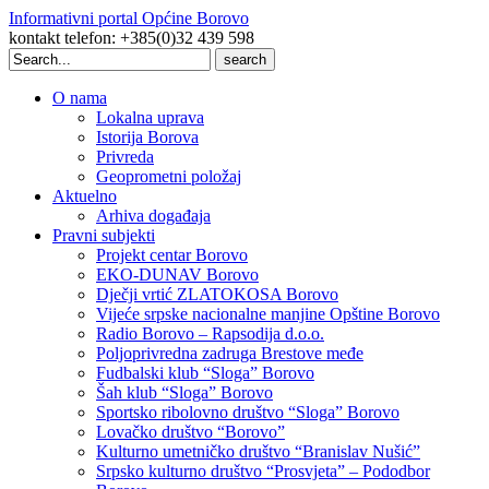
Informativni portal Općine Borovo
kontakt telefon: +385(0)32 439 598
Search
for:
O nama
Lokalna uprava
Istorija Borova
Privreda
Geoprometni položaj
Aktuelno
Arhiva događaja
Pravni subjekti
Projekt centar Borovo
EKO-DUNAV Borovo
Dječji vrtić ZLATOKOSA Borovo
Vijeće srpske nacionalne manjine Opštine Borovo
Radio Borovo – Rapsodija d.o.o.
Poljoprivredna zadruga Brestove međe
Fudbalski klub “Sloga” Borovo
Šah klub “Sloga” Borovo
Sportsko ribolovno društvo “Sloga” Borovo
Lovačko društvo “Borovo”
Kulturno umetničko društvo “Branislav Nušić”
Srpsko kulturno društvo “Prosvjeta” – Pododbor