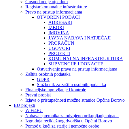
Gospodarenje otpadom
Registar komunalne infrastrukture
Pravo na pristup informacijama
OTVORENI PODACI
ADRESARI
IZBORI
IMOVINA
JAVNA NABAVA I NATJEČAJI
PRORAČUN
UGOVORI
PROJEKTI
KOMUNALNA INFRASTRUKTURA
SUBVENCIJE I DONACIJE
Ostvarivanje prava na pristup informacijama
Zaštita osobnih podataka
GDPR
Službenik za zaštitu osobnih podataka
Financijsko upravljanje i kontrole
Pravni propisi
Izjava o pristupačnosti mrežne stranice Općine Borovo
EU projekti
WiFi4EU
Nabava spremnika za odvojeno prikupljanje otpada
Izgradnja reciklažnog dvorišta u Općini Borovo
Pomoć u kući za starije i nemoćne osobe