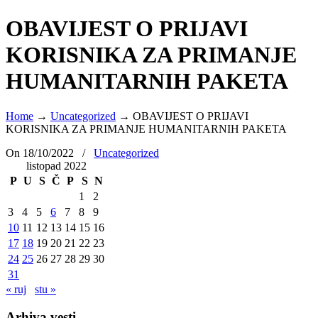
OBAVIJEST O PRIJAVI
KORISNIKA ZA PRIMANJE
HUMANITARNIH PAKETA
Home
→
Uncategorized
→
OBAVIJEST O PRIJAVI
KORISNIKA ZA PRIMANJE HUMANITARNIH PAKETA
On 18/10/2022
/
Uncategorized
listopad 2022
P
U
S
Č
P
S
N
1
2
3
4
5
6
7
8
9
10
11
12
13
14
15
16
17
18
19
20
21
22
23
24
25
26
27
28
29
30
31
« ruj
stu »
Arhiva vesti