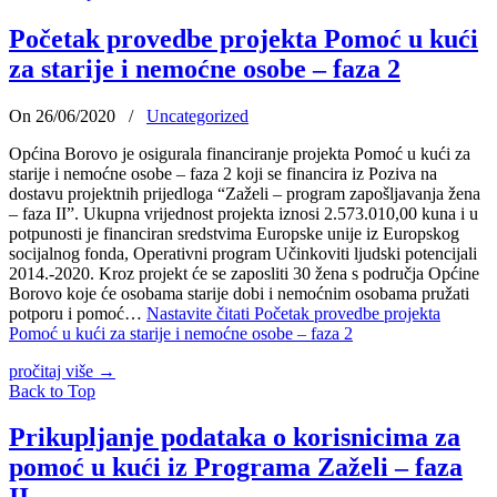
Početak provedbe projekta Pomoć u kući
za starije i nemoćne osobe – faza 2
On 26/06/2020
/
Uncategorized
Općina Borovo je osigurala financiranje projekta Pomoć u kući za
starije i nemoćne osobe – faza 2 koji se financira iz Poziva na
dostavu projektnih prijedloga “Zaželi – program zapošljavanja žena
– faza II”. Ukupna vrijednost projekta iznosi 2.573.010,00 kuna i u
potpunosti je financiran sredstvima Europske unije iz Europskog
socijalnog fonda, Operativni program Učinkoviti ljudski potencijali
2014.-2020. Kroz projekt će se zaposliti 30 žena s područja Općine
Borovo koje će osobama starije dobi i nemoćnim osobama pružati
potporu i pomoć…
Nastavite čitati
Početak provedbe projekta
Pomoć u kući za starije i nemoćne osobe – faza 2
pročitaj više
→
Back to Top
Prikupljanje podataka o korisnicima za
pomoć u kući iz Programa Zaželi – faza