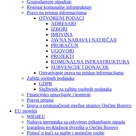
Gospodarenje otpadom
Registar komunalne infrastrukture
Pravo na pristup informacijama
OTVORENI PODACI
ADRESARI
IZBORI
IMOVINA
JAVNA NABAVA I NATJEČAJI
PRORAČUN
UGOVORI
PROJEKTI
KOMUNALNA INFRASTRUKTURA
SUBVENCIJE I DONACIJE
Ostvarivanje prava na pristup informacijama
Zaštita osobnih podataka
GDPR
Službenik za zaštitu osobnih podataka
Financijsko upravljanje i kontrole
Pravni propisi
Izjava o pristupačnosti mrežne stranice Općine Borovo
EU projekti
WiFi4EU
Nabava spremnika za odvojeno prikupljanje otpada
Izgradnja reciklažnog dvorišta u Općini Borovo
Pomoć u kući za starije i nemoćne osobe