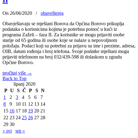
II
On 26/06/2020
/
obaveštenja
Obavještavaju se mještani Borova da Općina Borovo prikuplja
podataka o korisnicima kojima je potrebna pomoć u kući iz
programa Zaželi – faza II. Za korisnike se mogu prijaviti osobe
starije od 65 godina ili osobe koje se nalaze u nepovoljnom
položaju. Podaci koji su potrebni za prijavu su ime i prezime, adresa,
OIB, datum rođenja i broj telefona. Svoje podatke mještani mogu
prijaviti telefonom na broj 032/439-598 ili dolaskom u zgradu
Općine Borovo.
pročitaj više
→
Back to Top
lipanj 2020
P
U
S
Č
P
S
N
1
2
3
4
5
6
7
8
9
10
11
12
13
14
15
16
17
18
19
20
21
22
23
24
25
26
27
28
29
30
« svi
srp »