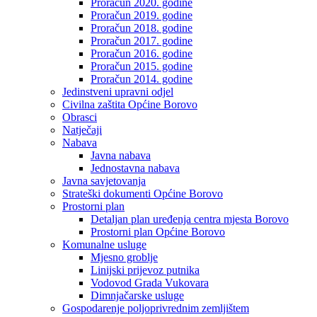
Proračun 2020. godine
Proračun 2019. godine
Proračun 2018. godine
Proračun 2017. godine
Proračun 2016. godine
Proračun 2015. godine
Proračun 2014. godine
Jedinstveni upravni odjel
Civilna zaštita Općine Borovo
Obrasci
Natječaji
Nabava
Javna nabava
Jednostavna nabava
Javna savjetovanja
Strateški dokumenti Općine Borovo
Prostorni plan
Detaljan plan uređenja centra mjesta Borovo
Prostorni plan Općine Borovo
Komunalne usluge
Mjesno groblje
Linijski prijevoz putnika
Vodovod Grada Vukovara
Dimnjačarske usluge
Gospodarenje poljoprivrednim zemljištem