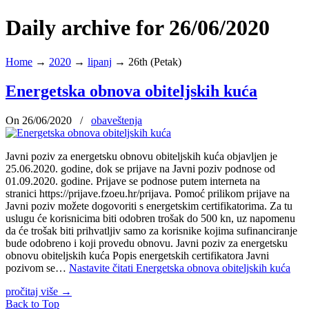
Daily archive for 26/06/2020
Home
→
2020
→
lipanj
→
26th (Petak)
Energetska obnova obiteljskih kuća
On 26/06/2020
/
obaveštenja
Javni poziv za energetsku obnovu obiteljskih kuća objavljen je
25.06.2020. godine, dok se prijave na Javni poziv podnose od
01.09.2020. godine. Prijave se podnose putem interneta na
stranici https://prijave.fzoeu.hr/prijava. Pomoć prilikom prijave na
Javni poziv možete dogovoriti s energetskim certifikatorima. Za tu
uslugu će korisnicima biti odobren trošak do 500 kn, uz napomenu
da će trošak biti prihvatljiv samo za korisnike kojima sufinanciranje
bude odobreno i koji provedu obnovu. Javni poziv za energetsku
obnovu obiteljskih kuća Popis energetskih certifikatora Javni
pozivom se…
Nastavite čitati
Energetska obnova obiteljskih kuća
pročitaj više
→
Back to Top