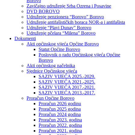
Borovo
Zavičajno udruženje Srba Ozrena i Posavine
DVD BOROVO
Udruženje penzionera “Borovo” Borovo
Udruženje antifašističkih boraca NOR-a i antifašista
Udruženje “Plavi Dunav” Borovo
Udruženje pčelara “Milena” Borovo
Dokumenti
Akti općinskog vijeća Općine Borovo
Statut Općine Borovo
Poslovnik o radu Općinskog vijeća Općine
Borovo
Akti općinskog načelnika
Sjednice Općinskog vijeća
SAZIV VIJEĆA 2025.-2029.
SAZIV VIJEĆA 2021.-2025.
SAZIV VIJEĆA 2017.-2021.
SAZIV VIJEĆA 2013.-2017.
Proračun Općine Borovo
Proračun 2026 godinu
Proračun 2025 godina
Proračun 2024 godina
Proračun 2023. godina
Proračun 2022. godina
Proračun 2021. godina