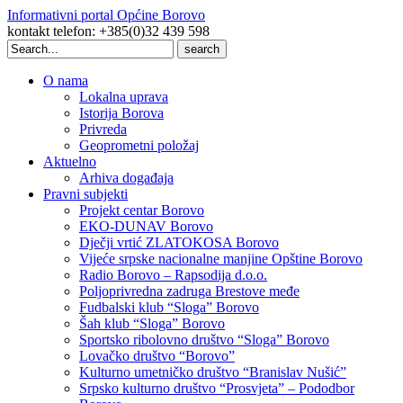
Informativni portal Općine Borovo
kontakt telefon: +385(0)32 439 598
Search
for:
O nama
Lokalna uprava
Istorija Borova
Privreda
Geoprometni položaj
Aktuelno
Arhiva događaja
Pravni subjekti
Projekt centar Borovo
EKO-DUNAV Borovo
Dječji vrtić ZLATOKOSA Borovo
Vijeće srpske nacionalne manjine Opštine Borovo
Radio Borovo – Rapsodija d.o.o.
Poljoprivredna zadruga Brestove međe
Fudbalski klub “Sloga” Borovo
Šah klub “Sloga” Borovo
Sportsko ribolovno društvo “Sloga” Borovo
Lovačko društvo “Borovo”
Kulturno umetničko društvo “Branislav Nušić”
Srpsko kulturno društvo “Prosvjeta” – Pododbor