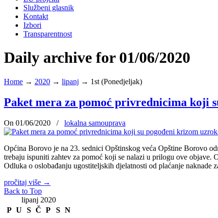
Službeni glasnik
Kontakt
Izbori
Transparentnost
Daily archive for 01/06/2020
Home
→
2020
→
lipanj
→
1st (Ponedjeljak)
Paket mera za pomoć privrednicima koji
On 01/06/2020
/
lokalna samouprava
Općina Borovo je na 23. sednici Opštinskog veća Opštine Borovo o
trebaju ispuniti zahtev za pomoć koji se nalazi u prilogu ove objav
Odluka o oslobađanju ugostiteljskih djelatnosti od plaćanje naknade z
pročitaj više
→
Back to Top
lipanj 2020
P
U
S
Č
P
S
N