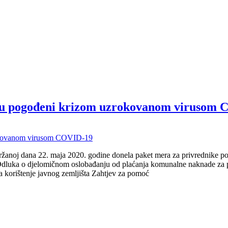
 su pogođeni krizom uzrokovanom virusom
držanoj dana 22. maja 2020. godine donela paket mera za privrednik
e. Odluka o djelomičnom oslobađanju od plaćanja komunalne naknade za
a korištenje javnog zemljišta Zahtjev za pomoć