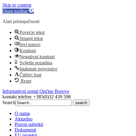
Skip to content
Open toolbar
Alati pristupačnosti
Povećaj tekst
Smanji tekst
Sivi tonovi
Kontrast
Negativni kontrast
Svijetla pozadina
Istaknute poveznice
Čitljivi font
Reset
Informativni portal Općine Borovo
kontakt telefon: +385(0)32 439 598
Search
Search
for:
O nama
Aktuelno
Pravni subjekti
Dokumenti
EU projekti