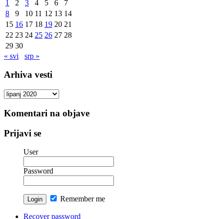
1
2
3
4
5
6
7
8
9
10
11
12
13
14
15
16
17
18
19
20
21
22
23
24
25
26
27
28
29
30
« svi
srp »
Arhiva vesti
Arhiva
vesti
Komentari na objave
Prijavi se
User
Password
Remember me
Recover password