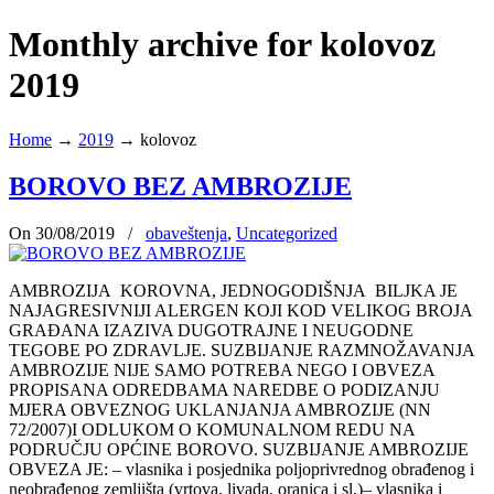
Monthly archive for kolovoz
2019
Home
→
2019
→
kolovoz
BOROVO BEZ AMBROZIJE
On 30/08/2019
/
obaveštenja
,
Uncategorized
AMBROZIJA KOROVNA, JEDNOGODIŠNJA BILJKA JE
NAJAGRESIVNIJI ALERGEN KOJI KOD VELIKOG BROJA
GRAĐANA IZAZIVA DUGOTRAJNE I NEUGODNE
TEGOBE PO ZDRAVLJE. SUZBIJANJE RAZMNOŽAVANJA
AMBROZIJE NIJE SAMO POTREBA NEGO I OBVEZA
PROPISANA ODREDBAMA NAREDBE O PODIZANJU
MJERA OBVEZNOG UKLANJANJA AMBROZIJE (NN
72/2007)I ODLUKOM O KOMUNALNOM REDU NA
PODRUČJU OPĆINE BOROVO. SUZBIJANJE AMBROZIJE
OBVEZA JE: – vlasnika i posjednika poljoprivrednog obrađenog i
neobrađenog zemljišta (vrtova, livada, oranica i sl.)– vlasnika i