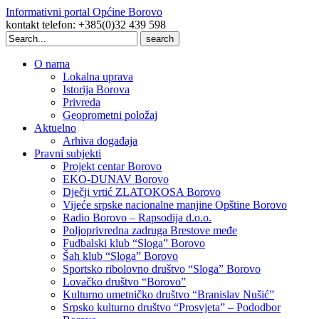
Informativni portal Općine Borovo
kontakt telefon: +385(0)32 439 598
Search
for:
O nama
Lokalna uprava
Istorija Borova
Privreda
Geoprometni položaj
Aktuelno
Arhiva događaja
Pravni subjekti
Projekt centar Borovo
EKO-DUNAV Borovo
Dječji vrtić ZLATOKOSA Borovo
Vijeće srpske nacionalne manjine Opštine Borovo
Radio Borovo – Rapsodija d.o.o.
Poljoprivredna zadruga Brestove međe
Fudbalski klub “Sloga” Borovo
Šah klub “Sloga” Borovo
Sportsko ribolovno društvo “Sloga” Borovo
Lovačko društvo “Borovo”
Kulturno umetničko društvo “Branislav Nušić”
Srpsko kulturno društvo “Prosvjeta” – Pododbor