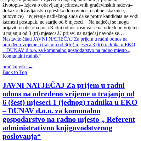
životopis– Izjava o obavljanju jednostavnih građevinskih radova–
dokaz o državljanstvu (preslika domovnice, osobne iskaznice,
putovnice)– uvjerenje nadležnog suda da se protiv kandidata ne vodi
kazneni postupak, ne starije od 6 mjeseci Na natječaj se mogu
prijaviti osobe oba pola.Radni odnos zasniva se na određeno vrijeme
u trajanju od 3 (tri) mjeseca.U prijavi na natječaj navode se…
Nastavite čitati
JAVNI NATJEČAJ Za prijem u radni odnos na
određeno vrijeme u trajanju od 3(tri) mjeseca 3 (tri) radnika u EKO
– DUNAV d.o.o. za komunalno gospodarstvo na radno mjesto „
Komunalni radnik“
pročitaj više
→
Back to Top
JAVNI NATJEČAJ Za prijem u radni
odnos na određeno vrijeme u trajanju od
6 (šest) mjeseci 1 (jednog) radnika u EKO
– DUNAV d.o.o. za komunalno
gospodarstvo na radno mjesto „ Referent
administrativno knjigovodstvenog
poslovanja“