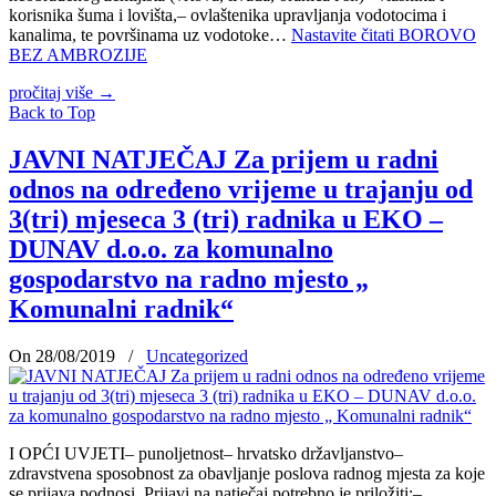
korisnika šuma i lovišta,– ovlaštenika upravljanja vodotocima i
kanalima, te površinama uz vodotoke…
Nastavite čitati
BOROVO
BEZ AMBROZIJE
pročitaj više
→
Back to Top
JAVNI NATJEČAJ Za prijem u radni
odnos na određeno vrijeme u trajanju od
3(tri) mjeseca 3 (tri) radnika u EKO –
DUNAV d.o.o. za komunalno
gospodarstvo na radno mjesto „
Komunalni radnik“
On 28/08/2019
/
Uncategorized
I OPĆI UVJETI– punoljetnost– hrvatsko državljanstvo–
zdravstvena sposobnost za obavljanje poslova radnog mjesta za koje
se prijava podnosi. Prijavi na natječaj potrebno je priložiti:–