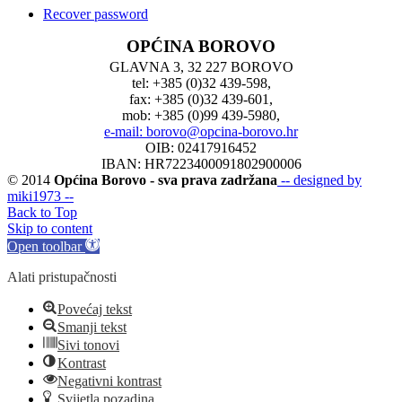
Recover password
OPĆINA BOROVO
GLAVNA 3, 32 227 BOROVO
tel: +385 (0)32 439-598,
fax: +385 (0)32 439-601,
mob: +385 (0)99 439-5980,
e-mail: borovo@opcina-borovo.hr
OIB: 02417916452
IBAN: HR7223400091802900006
© 2014
Općina Borovo - sva prava zadržana
-- designed by
miki1973 --
Back to Top
Skip to content
Open toolbar
Alati pristupačnosti
Povećaj tekst
Smanji tekst
Sivi tonovi
Kontrast
Negativni kontrast
Svijetla pozadina