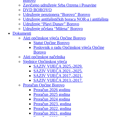
Borovo
Zavičajno udruženje Srba Ozrena i Posavine
DVD BOROVO
Udruženje penzionera “Borovo” Borovo
Udruženje antifašističkih boraca NOR-a i antifašista
Udruženje “Plavi Dunav” Borovo
Udruženje pčelara “Milena” Borovo
Dokumenti
Akti općinskog vijeća Općine Borovo
Statut Općine Borovo
Poslovnik o radu Općinskog vijeća Općine
Borovo
Akti općinskog načelnika
Sjednice Općinskog vijeća
SAZIV VIJEĆA 2025.-2029.
SAZIV VIJEĆA 2021.-2025.
SAZIV VIJEĆA 2017.-2021.
SAZIV VIJEĆA 2013.-2017.
Proračun Općine Borovo
Proračun 2026 godinu
Proračun 2025 godina
Proračun 2024 godina
Proračun 2023. godina
Proračun 2022. godina
Proračun 2021. godina