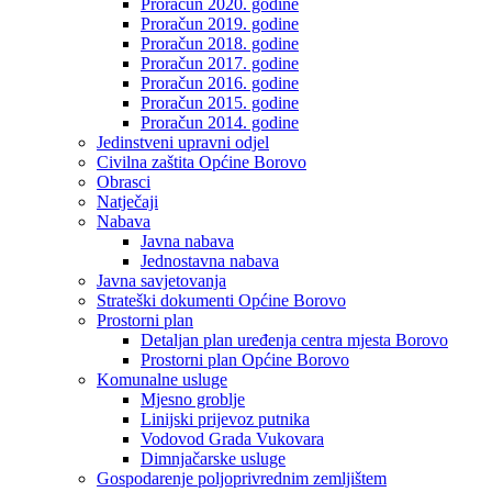
Proračun 2020. godine
Proračun 2019. godine
Proračun 2018. godine
Proračun 2017. godine
Proračun 2016. godine
Proračun 2015. godine
Proračun 2014. godine
Jedinstveni upravni odjel
Civilna zaštita Općine Borovo
Obrasci
Natječaji
Nabava
Javna nabava
Jednostavna nabava
Javna savjetovanja
Strateški dokumenti Općine Borovo
Prostorni plan
Detaljan plan uređenja centra mjesta Borovo
Prostorni plan Općine Borovo
Komunalne usluge
Mjesno groblje
Linijski prijevoz putnika
Vodovod Grada Vukovara
Dimnjačarske usluge
Gospodarenje poljoprivrednim zemljištem