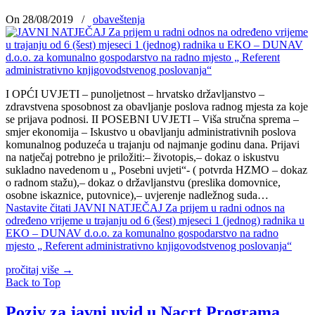
On 28/08/2019
/
obaveštenja
I OPĆI UVJETI – punoljetnost – hrvatsko državljanstvo –
zdravstvena sposobnost za obavljanje poslova radnog mjesta za koje
se prijava podnosi. II POSEBNI UVJETI – Viša stručna sprema –
smjer ekonomija – Iskustvo u obavljanju administrativnih poslova
komunalnog poduzeća u trajanju od najmanje godinu dana. Prijavi
na natječaj potrebno je priložiti:– životopis,– dokaz o iskustvu
sukladno navedenom u „ Posebni uvjeti“- ( potvrda HZMO – dokaz
o radnom stažu),– dokaz o državljanstvu (preslika domovnice,
osobne iskaznice, putovnice),– uvjerenje nadležnog suda…
Nastavite čitati
JAVNI NATJEČAJ Za prijem u radni odnos na
određeno vrijeme u trajanju od 6 (šest) mjeseci 1 (jednog) radnika u
EKO – DUNAV d.o.o. za komunalno gospodarstvo na radno
mjesto „ Referent administrativno knjigovodstvenog poslovanja“
pročitaj više
→
Back to Top
Poziv za javni uvid u Nacrt Programa