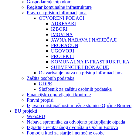
Gospodarenje otpadom
Registar komunalne infrastrukture
Pravo na pristup informacijama
OTVORENI PODACI
ADRESARI
IZBORI
IMOVINA
JAVNA NABAVA I NATJEČAJI
PRORAČUN
UGOVORI
PROJEKTI
KOMUNALNA INFRASTRUKTURA
SUBVENCIJE I DONACIJE
Ostvarivanje prava na pristup informacijama
Zaštita osobnih podataka
GDPR
Službenik za zaštitu osobnih podataka
Financijsko upravljanje i kontrole
Pravni propisi
Izjava o pristupačnosti mrežne stranice Općine Borovo
EU projekti
WiFi4EU
Nabava spremnika za odvojeno prikupljanje otpada
Izgradnja reciklažnog dvorišta u Općini Borovo
Pomoć u kući za starije i nemoćne osobe