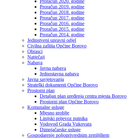
Proračun 2020. godine
Proračun 2019. godine
Proračun 2018. godine
Proračun 2017. godine
Proračun 2016. godine
Proračun 2015. godine
Proračun 2014. godine
Jedinstveni upravni odjel
Civilna zaštita Općine Borovo
Obrasci
Natječaji
Nabava
Javna nabava
Jednostavna nabava
Javna savjetovanja
Strateški dokumenti Općine Borovo
Prostorni plan
Detaljan plan uređenja centra mjesta Borovo
Prostorni plan Općine Borovo
Komunalne usluge
Mjesno groblje
Linijski prijevoz putnika
Vodovod Grada Vukovara
Dimnjačarske usluge
Gospodarenje poljoprivrednim zemljištem