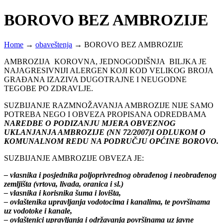
BOROVO BEZ AMBROZIJE
Home
→
obaveštenja
→
BOROVO BEZ AMBROZIJE
AMBROZIJA KOROVNA, JEDNOGODIŠNJA BILJKA JE
NAJAGRESIVNIJI ALERGEN KOJI KOD VELIKOG BROJA
GRAĐANA IZAZIVA DUGOTRAJNE I NEUGODNE
TEGOBE PO ZDRAVLJE.
SUZBIJANJE RAZMNOŽAVANJA AMBROZIJE NIJE SAMO
POTREBA NEGO I OBVEZA PROPISANA ODREDBAMA
NAREDBE O PODIZANJU MJERA OBVEZNOG
UKLANJANJA AMBROZIJE (NN 72/2007)I ODLUKOM O
KOMUNALNOM REDU NA PODRUČJU OPĆINE BOROVO.
SUZBIJANJE AMBROZIJE OBVEZA JE:
– vlasnika i posjednika poljoprivrednog obrađenog i neobrađenog
zemljišta (vrtova, livada, oranica i sl.)
– vlasnika i korisnika šuma i lovišta,
– ovlaštenika upravljanja vodotocima i kanalima, te površinama
uz vodotoke i kanale,
– ovlaštenici upravljanja i održavanja površinama uz javne