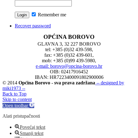
Remember me
Recover password
OPĆINA BOROVO
GLAVNA 3, 32 227 BOROVO
tel: +385 (0)32 439-598,
fax: +385 (0)32 439-601,
mob: +385 (0)99 439-5980,
e-mail: borovo@opcina-borovo.hr
OIB: 02417916452
IBAN: HR7223400091802900006
© 2014
Općina Borovo - sva prava zadržana
-- designed by
miki1973 --
Back to Top
Skip to content
Open toolbar
Alati pristupačnosti
Povećaj tekst
Smanji tekst