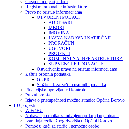
Gospodarenje otpadom
Registar komunalne infrastrukture
Pravo na pristup informacijama
OTVORENI PODACI
ADRESARI
IZBORI
IMOVINA
JAVNA NABAVA I NATJEČAJI
PRORAČUN
UGOVORI
PROJEKTI
KOMUNALNA INFRASTRUKTURA
SUBVENCIJE I DONACIJE
Ostvarivanje prava na pristup informacijama
Zaštita osobnih podataka
GDPR
Službenik za zaštitu osobnih podataka
Financijsko upravljanje i kontrole
Pravni propisi
Izjava o pristupačnosti mrežne stranice Općine Borovo
EU projekti
WiFi4EU
Nabava spremnika za odvojeno prikupljanje otpada
Izgradnja reciklažnog dvorišta u Općini Borovo
Pomoć u kući za starije i nemoćne osobe