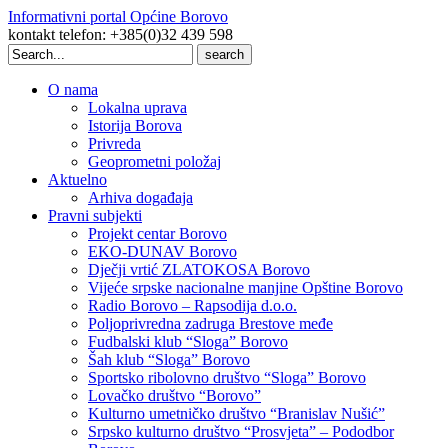
Informativni portal Općine Borovo
kontakt telefon: +385(0)32 439 598
Search
for:
O nama
Lokalna uprava
Istorija Borova
Privreda
Geoprometni položaj
Aktuelno
Arhiva događaja
Pravni subjekti
Projekt centar Borovo
EKO-DUNAV Borovo
Dječji vrtić ZLATOKOSA Borovo
Vijeće srpske nacionalne manjine Opštine Borovo
Radio Borovo – Rapsodija d.o.o.
Poljoprivredna zadruga Brestove međe
Fudbalski klub “Sloga” Borovo
Šah klub “Sloga” Borovo
Sportsko ribolovno društvo “Sloga” Borovo
Lovačko društvo “Borovo”
Kulturno umetničko društvo “Branislav Nušić”
Srpsko kulturno društvo “Prosvjeta” – Pododbor