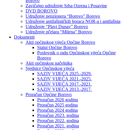
Borovo
Zavičajno udruženje Srba Ozrena i Posavine
DVD BOROVO
Udruženje penzionera “Borovo” Borovo
Udruženje antifašističkih boraca NOR-a i antifašista
Udruženje “Plavi Dunav” Borovo
Udruženje pčelara “Milena” Borovo
Dokumenti
Akti općinskog vijeća Općine Borovo
Statut Općine Borovo
Poslovnik o radu Općinskog vijeća Općine
Borovo
Akti općinskog načelnika
Sjednice Općinskog vijeća
SAZIV VIJEĆA 2025.-2029.
SAZIV VIJEĆA 2021.-2025.
SAZIV VIJEĆA 2017.-2021.
SAZIV VIJEĆA 2013.-2017.
Proračun Općine Borovo
Proračun 2026 godinu
Proračun 2025 godina
Proračun 2024 godina
Proračun 2023. godina
Proračun 2022. godina
Proračun 2021. godina