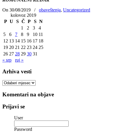
On 30/08/2019
/
obaveštenja
,
Uncategorized
kolovoz 2019
P
U
S
Č
P
S
N
1
2
3
4
5
6
7
8
9
10
11
12
13
14
15
16
17
18
19
20
21
22
23
24
25
26
27
28
29
30
31
« srp
ruj »
Arhiva vesti
Arhiva
vesti
Komentari na objave
Prijavi se
User
Password