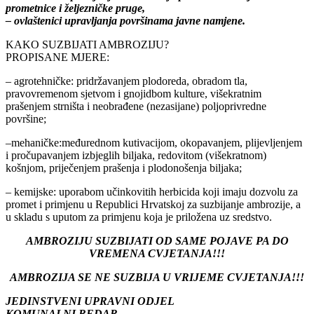
prometnice i željezničke pruge,
– ovlaštenici upravljanja površinama javne namjene.
KAKO SUZBIJATI AMBROZIJU?
PROPISANE MJERE:
– agrotehničke: pridržavanjem plodoreda, obradom tla,
pravovremenom sjetvom i gnojidbom kulture, višekratnim
prašenjem strništa i neobrađene (nezasijane) poljoprivredne
površine;
–mehaničke:međurednom kutivacijom, okopavanjem, plijevljenjem
i pročupavanjem izbjeglih biljaka, redovitom (višekratnom)
košnjom, priječenjem prašenja i plodonošenja biljaka;
– kemijske: uporabom učinkovitih herbicida koji imaju dozvolu za
promet i primjenu u Republici Hrvatskoj za suzbijanje ambrozije, a
u skladu s uputom za primjenu koja je priložena uz sredstvo.
AMBROZIJU SUZBIJATI OD SAME POJAVE PA DO
VREMENA CVJETANJA!!!
AMBROZIJA SE NE SUZBIJA U VRIJEME CVJETANJA!!!
JEDINSTVENI UPRAVNI ODJEL
KOMUNALNI REDAR