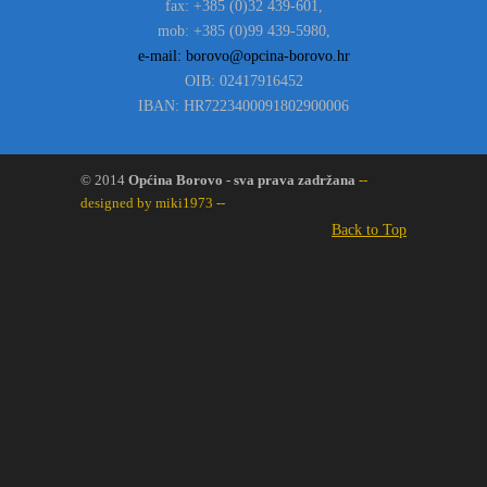
fax: +385 (0)32 439-601,
mob: +385 (0)99 439-5980,
e-mail: borovo@opcina-borovo.hr
OIB: 02417916452
IBAN: HR7223400091802900006
© 2014
Općina Borovo - sva prava zadržana
--
designed by miki1973 --
Back to Top