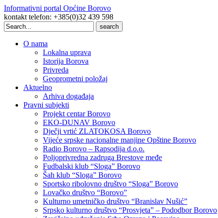
Informativni portal Općine Borovo
kontakt telefon: +385(0)32 439 598
Search
for:
O nama
Lokalna uprava
Istorija Borova
Privreda
Geoprometni položaj
Aktuelno
Arhiva događaja
Pravni subjekti
Projekt centar Borovo
EKO-DUNAV Borovo
Dječji vrtić ZLATOKOSA Borovo
Vijeće srpske nacionalne manjine Opštine Borovo
Radio Borovo – Rapsodija d.o.o.
Poljoprivredna zadruga Brestove međe
Fudbalski klub “Sloga” Borovo
Šah klub “Sloga” Borovo
Sportsko ribolovno društvo “Sloga” Borovo
Lovačko društvo “Borovo”
Kulturno umetničko društvo “Branislav Nušić”
Srpsko kulturno društvo “Prosvjeta” – Pododbor Borovo