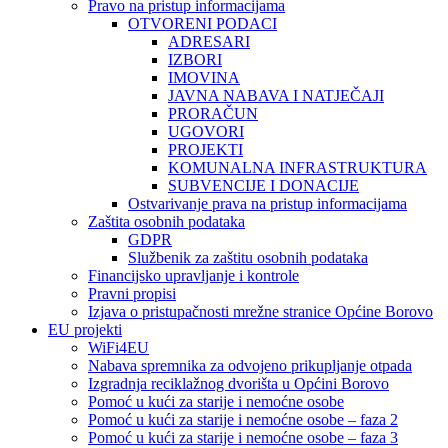
Pravo na pristup informacijama
OTVORENI PODACI
ADRESARI
IZBORI
IMOVINA
JAVNA NABAVA I NATJEČAJI
PRORAČUN
UGOVORI
PROJEKTI
KOMUNALNA INFRASTRUKTURA
SUBVENCIJE I DONACIJE
Ostvarivanje prava na pristup informacijama
Zaštita osobnih podataka
GDPR
Službenik za zaštitu osobnih podataka
Financijsko upravljanje i kontrole
Pravni propisi
Izjava o pristupačnosti mrežne stranice Općine Borovo
EU projekti
WiFi4EU
Nabava spremnika za odvojeno prikupljanje otpada
Izgradnja reciklažnog dvorišta u Općini Borovo
Pomoć u kući za starije i nemoćne osobe
Pomoć u kući za starije i nemoćne osobe – faza 2
Pomoć u kući za starije i nemoćne osobe – faza 3