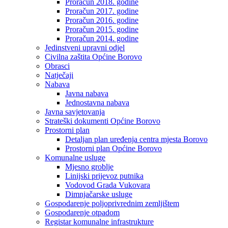
Proračun 2018. godine
Proračun 2017. godine
Proračun 2016. godine
Proračun 2015. godine
Proračun 2014. godine
Jedinstveni upravni odjel
Civilna zaštita Općine Borovo
Obrasci
Natječaji
Nabava
Javna nabava
Jednostavna nabava
Javna savjetovanja
Strateški dokumenti Općine Borovo
Prostorni plan
Detaljan plan uređenja centra mjesta Borovo
Prostorni plan Općine Borovo
Komunalne usluge
Mjesno groblje
Linijski prijevoz putnika
Vodovod Grada Vukovara
Dimnjačarske usluge
Gospodarenje poljoprivrednim zemljištem
Gospodarenje otpadom
Registar komunalne infrastrukture