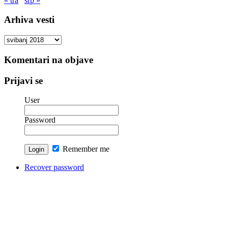
« tra
srp »
Arhiva vesti
Arhiva
vesti
Komentari na objave
Prijavi se
User
Password
Remember me
Recover password