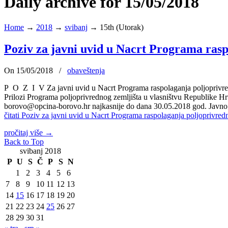
Daily archive for 15/05/2018
Home
→
2018
→
svibanj
→
15th (Utorak)
Poziv za javni uvid u Nacrt Programa ras
On 15/05/2018
/
obaveštenja
P O Z I V Za javni uvid u Nacrt Programa raspolaganja poljoprivred
Prilozi Programa poljoprivrednog zemljišta u vlasništvu Republike Hrv
borovo@opcina-borovo.hr najkasnije do dana 30.05.2018 god. Javno 
čitati
Poziv za javni uvid u Nacrt Programa raspolaganja poljoprivre
pročitaj više
→
Back to Top
svibanj 2018
P
U
S
Č
P
S
N
1
2
3
4
5
6
7
8
9
10
11
12
13
14
15
16
17
18
19
20
21
22
23
24
25
26
27
28
29
30
31