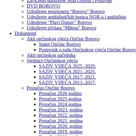
Zavičajno udruženje Srba Ozrena i Posavine
DVD BOROVO
Udruženje penzionera “Borovo” Borovo
Udruženje antifašističkih boraca NOR-a i antifašista
Udruženje “Plavi Dunav” Borovo
Udruženje pčelara “Milena” Borovo
Dokumenti
Akti općinskog vijeća Općine Borovo
Statut Općine Borovo
Poslovnik o radu Općinskog vijeća Općine Borov
Akti općinskog načelnika
Sjednice Općinskog vijeća
SAZIV VIJEĆA 2025.-2029.
SAZIV VIJEĆA 2021.-2025.
SAZIV VIJEĆA 2017.-2021.
SAZIV VIJEĆA 2013.-2017.
Proračun Općine Borovo
Proračun 2026 godinu
Proračun 2025 godina
Proračun 2024 godina
Proračun 2023. godina
Proračun 2022. godina
Proračun 2021. godina
Proračun 2020. godine
Proračun 2019. godine