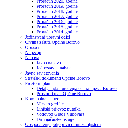
Proračun 2020. godine
Proračun 2019. godine
Proračun 2018. godine
Proračun 2017. godine
Proračun 2016. godine
Proračun 2015. godine
Proračun 2014. godine
Jedinstveni upravni odjel
Civilna zaštita Općine Borovo
Obrasci
Natječaji
Nabava
Javna nabava
Jednostavna nabava
Javna savjetovanja
Strateški dokumenti Općine Borovo
Prostorni plan
Detaljan plan uređenja centra mjesta Borovo
Prostorni plan Općine Borovo
Komunalne usluge
Mjesno groblje
Linijski prijevoz putnika
Vodovod Grada Vukovara
Dimnjačarske usluge
Gospodarenje poljoprivrednim zemljištem