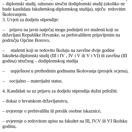
– diplomski studij, odnosno stručni dodiplomski studij (ukoliko ne
bude kandidata fakultetskog-diplomskog studija), stječu redovitim
školovanjem.
3. Uvjeti za dodjelu stipendije:
– prijavu na javni natječaj mogu podnijeti svi studenti koji su
državljani Republike Hrvatske, sa prebivalištem prijavljenim na
području Općine Borovo,
– studenti koji se redovito školuju na završne dvije godine
fakulteta-diplomski studij (III i IV , IV i V ili V i VI) ili završna (III
godina) stručnog – dodiplomskog studija
– uspješnost u prethodnim godinama školovanja (prosjek ocjena),
– socijalno – materijalni status.
4. Kandidati su uz prijavu za dodjelu stipendija dužni priložiti:
– dokaz o hrvatskom državljanstvu,
– uvjerenje o prebivalištu ili preslik osobne iskaznice,
– uvjerenje o redovitom upisu na fakultet na III, IV,V ili VI školsku
godinu,