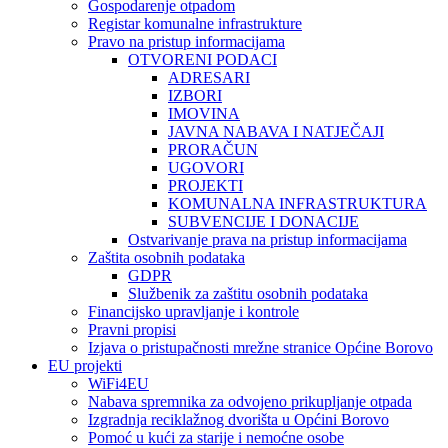
Gospodarenje otpadom
Registar komunalne infrastrukture
Pravo na pristup informacijama
OTVORENI PODACI
ADRESARI
IZBORI
IMOVINA
JAVNA NABAVA I NATJEČAJI
PRORAČUN
UGOVORI
PROJEKTI
KOMUNALNA INFRASTRUKTURA
SUBVENCIJE I DONACIJE
Ostvarivanje prava na pristup informacijama
Zaštita osobnih podataka
GDPR
Službenik za zaštitu osobnih podataka
Financijsko upravljanje i kontrole
Pravni propisi
Izjava o pristupačnosti mrežne stranice Općine Borovo
EU projekti
WiFi4EU
Nabava spremnika za odvojeno prikupljanje otpada
Izgradnja reciklažnog dvorišta u Općini Borovo
Pomoć u kući za starije i nemoćne osobe