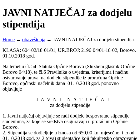
JAVNI NATJEČAJ za dodjelu
stipendija
Home
→
obaveštenja
→
JAVNI NATJEČAJ za dodjelu stipendija
KLASA: 604-02/18-01/01, UR.BROJ: 2196-04/01-18-02, Borovo.
01.10.2018 god.
Na temelju čl. 54 Statuta Općine Borovo (Službeni glasnik Općine
Borovo 04/18), te čl.6 Pravilnika o uvjetima, kriterijima i načinu
ostvarivanje prava na dodjelu stipendije iz proračuna Općine
Borovo, općinski načelnik dana 01.10.2018 god. ponovno
objavljuje
J A V N I N A T J E Č A J
za dodjelu stipendije
1. Javni natječaj objavljuje se radi dodjele bespovratne stipendije
studentima, za koje se sredstva osiguravaju u proračunu Općine
Borovo.
2. Stipendija se dodjeljuje u iznosu od 650,00 kn. mjesečno, i to od
01.10.2018 god. za 2 (dva) studenta/ice koji fakultetsko obrazovanje