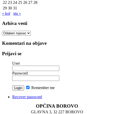
22
23
24
25
26
27
28
29
30
31
« kol
stu »
Arhiva vesti
Arhiva
vesti
Komentari na objave
Prijavi se
User
Password
Remember me
Recover password
OPĆINA BOROVO
GLAVNA 3, 32 227 BOROVO