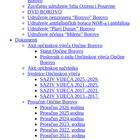
Borovo
Zavičajno udruženje Srba Ozrena i Posavine
DVD BOROVO
Udruženje penzionera “Borovo” Borovo
Udruženje antifašističkih boraca NOR-a i antifašista
Udruženje “Plavi Dunav” Borovo
Udruženje pčelara “Milena” Borovo
Dokumenti
Akti općinskog vijeća Općine Borovo
Statut Općine Borovo
Poslovnik o radu Općinskog vijeća Općine
Borovo
Akti općinskog načelnika
Sjednice Općinskog vijeća
SAZIV VIJEĆA 2025.-2029.
SAZIV VIJEĆA 2021.-2025.
SAZIV VIJEĆA 2017.-2021.
SAZIV VIJEĆA 2013.-2017.
Proračun Općine Borovo
Proračun 2026 godinu
Proračun 2025 godina
Proračun 2024 godina
Proračun 2023. godina
Proračun 2022. godina
Proračun 2021. godina