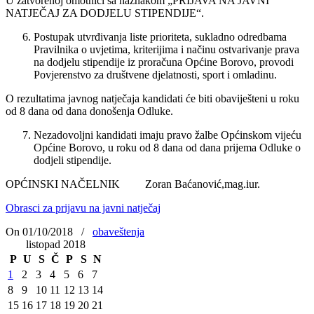
U zatvorenoj omotnici sa naznakom „PRIJAVA NA JAVNI
NATJEČAJ ZA DODJELU STIPENDIJE“.
Postupak utvrđivanja liste prioriteta, sukladno odredbama
Pravilnika o uvjetima, kriterijima i načinu ostvarivanje prava
na dodjelu stipendije iz proračuna Općine Borovo, provodi
Povjerenstvo za društvene djelatnosti, sport i omladinu.
O rezultatima javnog natječaja kandidati će biti obaviješteni u roku
od 8 dana od dana donošenja Odluke.
Nezadovoljni kandidati imaju pravo žalbe Općinskom vijeću
Općine Borovo, u roku od 8 dana od dana prijema Odluke o
dodjeli stipendije.
OPĆINSKI NAČELNIK Zoran Baćanović,mag.iur.
Obrasci za prijavu na javni natječaj
On 01/10/2018
/
obaveštenja
listopad 2018
P
U
S
Č
P
S
N
1
2
3
4
5
6
7
8
9
10
11
12
13
14
15
16
17
18
19
20
21