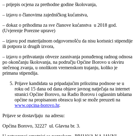
– prijepis ocjena za prethodne godine školovanja,
– izjavu o članovima zajedničkog kućanstva,
– dokaz o prihodima za sve članove kućanstva u 2018 god.
(Uvjerenje Porezne uprave)
– izjavu pod materijalnom odgovornošću da nisu korisnici stipendije
ili potpora iz drugih izvora,
– izjavu o prihvatanju obveze zasnivanja ponuđenog radnog odnosa
po okončanju školovanja, na području Općine Borovo u okviru
stečenog zvanja, u onolikom vremenskom trajanju, koliko je
primana stipendija.
Prijave kandidata sa pripadajućim prilozima podnose se u
roku od 15 dana od dana objave javnog natječaja na internet
stranici Općine Borovo, na Radio Borovu i oglasnim tablama
općine na propisanom obrascu koji se može preuzeti na
www.opcina-borovo.hr
.
Prijave se dostavljaju na adresu:
Općina Borovo, 32227 ul. Glavna br. 3.