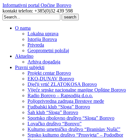
Informativni portal Općine Borovo
kontakt telefon: +385(0)32 439 598
Search
for:
O nama
Lokalna uprava
Istorija Borova
Privreda
Geoprometni položaj
Aktuelno
Arhiva događaja
Pravni subjekti
Projekt centar Borovo
EKO-DUNAV Borovo
Dječji vrtić ZLATOKOSA Borovo
Vijeće srpske nacionalne manjine Opštine Borovo
Radio Borovo – Rapsodija d.o.o.
Poljoprivredna zadruga Brestove međe
Fudbalski klub “Sloga” Borovo
Šah klub “Sloga” Borovo
Sportsko ribolovno društvo “Sloga” Borovo
Lovačko društvo “Borovo”
Kulturno umetničko društvo “Branislav Nušić”
Srpsko kulturno društvo “Prosvjeta” – Pododbor