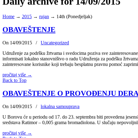
Daily archive for 14/09/2015
Home
→
2015
→
rujan
→
14th (Ponedjeljak)
OBAVEŠTENJE
On 14/09/2015
/
Uncategorized
Udruženje za podršku žrtvama i svedocima poziva sve zainteresovane 
informisati lokalno stanovništvo o radu Udruženja za podršku žrtvam
zainteresovane korisnike koji trebaju besplatnu pravnu pomoć zap
pročitaj više
→
Back to Top
OBAVEŠTENJE O PROVOĐENJU DERA
On 14/09/2015
/
lokalna samouprava
U Borovu će u periodu od 17. do 23. septembra biti provedena jesens
sredstava Ratimor – 0,005 grama bromadiolona. U slučaju nepovoljnih 
pročitaj više
→