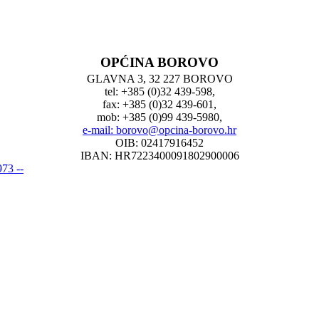
OPĆINA BOROVO
GLAVNA 3, 32 227 BOROVO
tel: +385 (0)32 439-598,
fax: +385 (0)32 439-601,
mob: +385 (0)99 439-5980,
e-mail: borovo@opcina-borovo.hr
OIB: 02417916452
IBAN: HR7223400091802900006
73 --