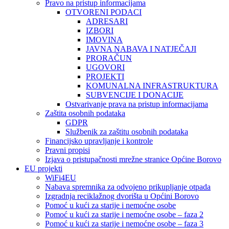
Pravo na pristup informacijama
OTVORENI PODACI
ADRESARI
IZBORI
IMOVINA
JAVNA NABAVA I NATJEČAJI
PRORAČUN
UGOVORI
PROJEKTI
KOMUNALNA INFRASTRUKTURA
SUBVENCIJE I DONACIJE
Ostvarivanje prava na pristup informacijama
Zaštita osobnih podataka
GDPR
Službenik za zaštitu osobnih podataka
Financijsko upravljanje i kontrole
Pravni propisi
Izjava o pristupačnosti mrežne stranice Općine Borovo
EU projekti
WiFi4EU
Nabava spremnika za odvojeno prikupljanje otpada
Izgradnja reciklažnog dvorišta u Općini Borovo
Pomoć u kući za starije i nemoćne osobe
Pomoć u kući za starije i nemoćne osobe – faza 2
Pomoć u kući za starije i nemoćne osobe – faza 3