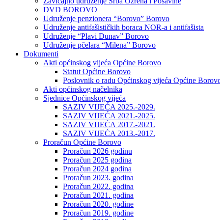
Zavičajno udruženje Srba Ozrena i Posavine
DVD BOROVO
Udruženje penzionera “Borovo” Borovo
Udruženje antifašističkih boraca NOR-a i antifašista
Udruženje “Plavi Dunav” Borovo
Udruženje pčelara “Milena” Borovo
Dokumenti
Akti općinskog vijeća Općine Borovo
Statut Općine Borovo
Poslovnik o radu Općinskog vijeća Općine Borov
Akti općinskog načelnika
Sjednice Općinskog vijeća
SAZIV VIJEĆA 2025.-2029.
SAZIV VIJEĆA 2021.-2025.
SAZIV VIJEĆA 2017.-2021.
SAZIV VIJEĆA 2013.-2017.
Proračun Općine Borovo
Proračun 2026 godinu
Proračun 2025 godina
Proračun 2024 godina
Proračun 2023. godina
Proračun 2022. godina
Proračun 2021. godina
Proračun 2020. godine
Proračun 2019. godine