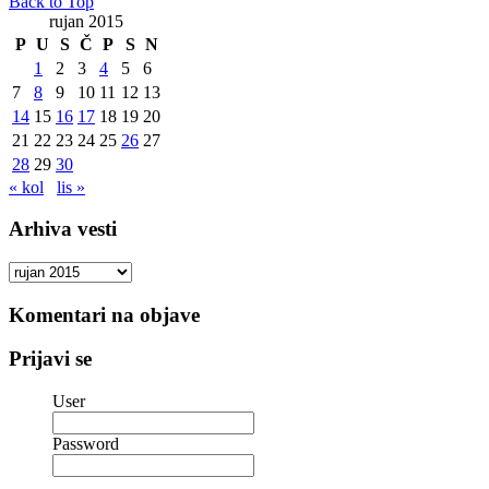
Back to Top
rujan 2015
P
U
S
Č
P
S
N
1
2
3
4
5
6
7
8
9
10
11
12
13
14
15
16
17
18
19
20
21
22
23
24
25
26
27
28
29
30
« kol
lis »
Arhiva vesti
Arhiva
vesti
Komentari na objave
Prijavi se
User
Password