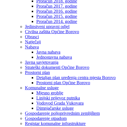
Proračun 2018. godine
Proračun 2017. godine
Proračun 2016. godine
Proračun 2015. godine
Proračun 2014. godine
Jedinstveni upravni odjel
Civilna zaštita Općine Borovo
Obrasci
Natječaji
Nabava
Javna nabava
Jednostavna nabava
Javna savjetovanja
Strateški dokumenti Općine Borovo
Prostorni plan
Detaljan plan uređenja centra mjesta Borovo
Prostorni plan Općine Borovo
Komunalne usluge
Mjesno groblje
Linijski prijevoz putnika
Vodovod Grada Vukovara
Dimnjačarske usluge
Gospodarenje poljoprivrednim zemljištem
Gospodarenje otpadom
Registar komunalne infrastrukture