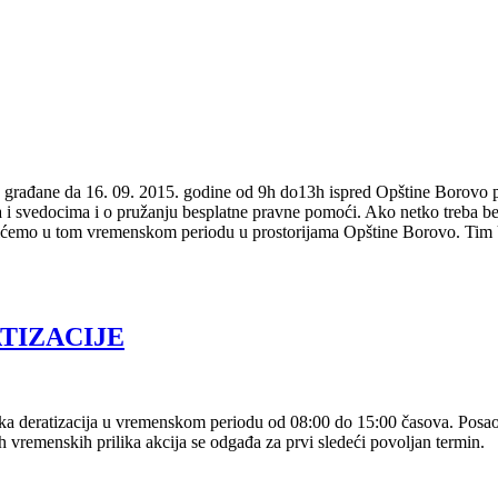
građane da 16. 09. 2015. godine od 9h do13h ispred Opštine Borovo pos
a i svedocima i o pružanju besplatne pravne pomoći. Ako netko treba 
rimićemo u tom vremenskom periodu u prostorijama Opštine Borovo. T
TIZACIJE
ka deratizacija u vremenskom periodu od 08:00 do 15:00 časova. Posao 
vremenskih prilika akcija se odgađa za prvi sledeći povoljan termin.