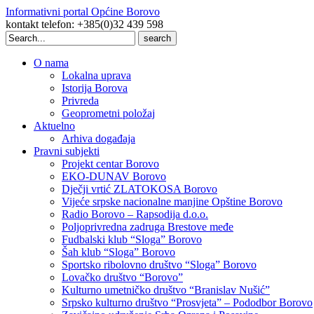
Informativni portal Općine Borovo
kontakt telefon: +385(0)32 439 598
Search
for:
O nama
Lokalna uprava
Istorija Borova
Privreda
Geoprometni položaj
Aktuelno
Arhiva događaja
Pravni subjekti
Projekt centar Borovo
EKO-DUNAV Borovo
Dječji vrtić ZLATOKOSA Borovo
Vijeće srpske nacionalne manjine Opštine Borovo
Radio Borovo – Rapsodija d.o.o.
Poljoprivredna zadruga Brestove međe
Fudbalski klub “Sloga” Borovo
Šah klub “Sloga” Borovo
Sportsko ribolovno društvo “Sloga” Borovo
Lovačko društvo “Borovo”
Kulturno umetničko društvo “Branislav Nušić”
Srpsko kulturno društvo “Prosvjeta” – Pododbor Borovo