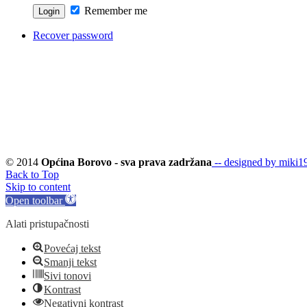
Remember me
Recover password
© 2014
Općina Borovo - sva prava zadržana
-- designed by miki19
Back to Top
Skip to content
Open toolbar
Alati pristupačnosti
Povećaj tekst
Smanji tekst
Sivi tonovi
Kontrast
Negativni kontrast